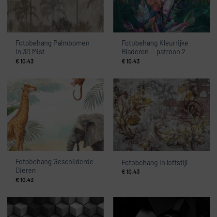
Fotobehang Palmbomen
Fotobehang Kleurrijke
In 3D Mist
Bladeren — patroon 2
€
10.43
€
10.43
Fotobehang Geschilderde
Fotobehang in loftstijl
Dieren
€
10.43
€
10.43