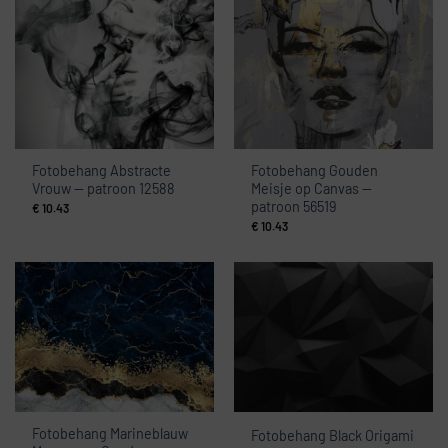
Fotobehang Abstracte
Fotobehang Gouden
Vrouw — patroon 12588
Meisje op Canvas —
patroon 56519
€
10.43
€
10.43
Fotobehang Marineblauw
Fotobehang Black Origami