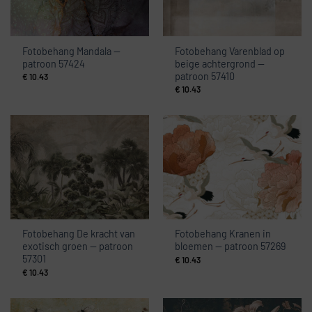
Fotobehang Mandala —
Fotobehang Varenblad op
patroon 57424
beige achtergrond —
patroon 57410
€
10.43
€
10.43
Fotobehang De kracht van
Fotobehang Kranen in
exotisch groen — patroon
bloemen — patroon 57269
57301
€
10.43
€
10.43