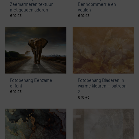
Zeemarmeren textuur
Eenhoornmerrie en
met gouden aderen
veulen
€
10.43
€
10.43
Fotobehang Eenzame
Fotobehang Bladeren in
olifant
warme kleuren — patroon
2
€
10.43
€
10.43