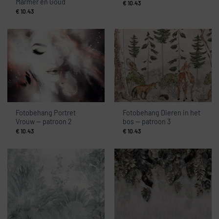
Marmer en Goud
€
10.43
€
10.43
Fotobehang Portret
Fotobehang Dieren in het
Vrouw — patroon 2
bos — patroon 3
€
10.43
€
10.43