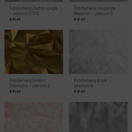
Fotobehang Zachte jungle
Fotobehang Hangende
— patroon 57333
Bladeren — patroon 3
€
10.43
€
10.43
Fotobehang Golden
Fotobehang Grijze
Geometry — patroon 2
geometrie
€
10.43
€
10.43