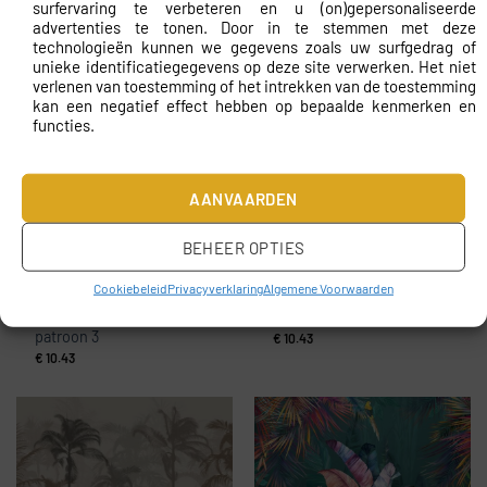
surfervaring te verbeteren en u (on)gepersonaliseerde
Fotobehang Magisch
Fotobehang Hoge
advertenties te tonen. Door in te stemmen met deze
Kasteel
palmbomen achter de
technologieën kunnen we gegevens zoals uw surfgedrag of
mist — patroon 54765
€
10.43
unieke identificatiegegevens op deze site verwerken. Het niet
€
10.43
verlenen van toestemming of het intrekken van de toestemming
kan een negatief effect hebben op bepaalde kenmerken en
functies.
AANVAARDEN
BEHEER OPTIES
Cookiebeleid
Privacyverklaring
Algemene Voorwaarden
Fotobehang Groene
Fotobehang Graphics van
tropische bladeren —
Exotische Bladeren
patroon 3
€
10.43
€
10.43