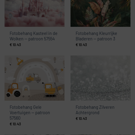
Fotobehang Kasteel in de
Fotobehang Kleurrijke
Wolken — patroon 57554
Bladeren — patroon 3
€
10.43
€
10.43
Fotobehang Gele
Fotobehang Zilveren
Voertuigen — patroon
Achtergrond
57560
€
10.43
€
10.43