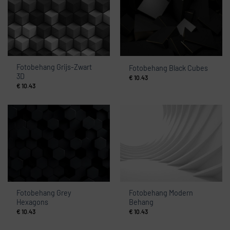
Fotobehang Grijs-Zwart
Fotobehang Black Cubes
3D
€
10.43
€
10.43
Fotobehang Grey
Fotobehang Modern
Hexagons
Behang
€
10.43
€
10.43