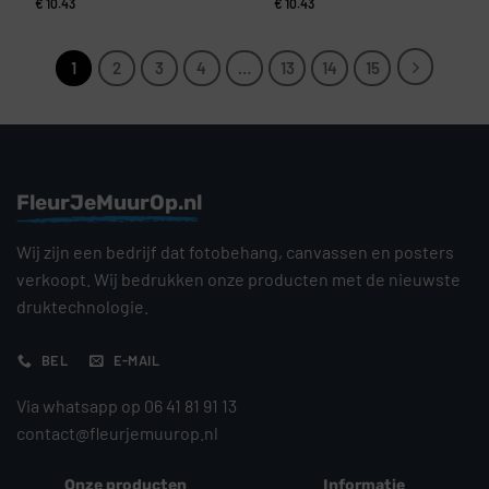
€
10.43
€
10.43
1
2
3
4
…
13
14
15
FleurJeMuurOp.nl
Wij zijn een bedrijf dat fotobehang, canvassen en posters
verkoopt. Wij bedrukken onze producten met de nieuwste
druktechnologie.
BEL
E-MAIL
Via whatsapp op 06 41 81 91 13
contact@fleurjemuurop.nl
Onze producten
Informatie