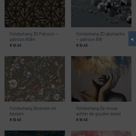
Fotobehang 3D Patroon —
Fotobehang 3D abstractie
<
patroon 9084
— patroon 618
€
10.43
€
10.43
Fotobehang Bloemen en
Fotobehang De vrouw
bessen
achter de gouden sluier
€
10.43
€
10.43