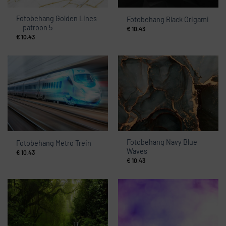
Fotobehang Golden Lines
Fotobehang Black Origami
— patroon 5
€
10.43
€
10.43
Fotobehang Navy Blue
Fotobehang Metro Trein
Waves
€
10.43
€
10.43