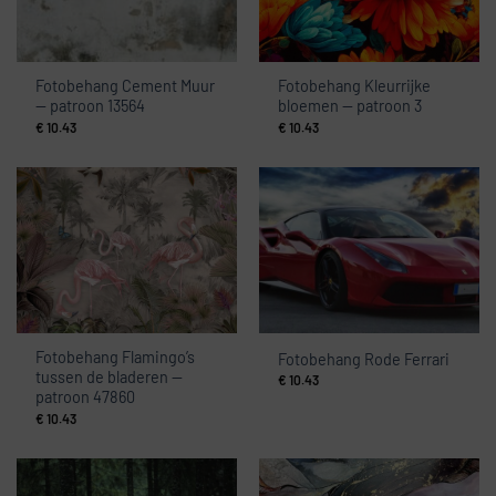
Fotobehang Cement Muur
Fotobehang Kleurrijke
— patroon 13564
bloemen — patroon 3
€
10.43
€
10.43
Fotobehang Flamingo’s
Fotobehang Rode Ferrari
tussen de bladeren —
€
10.43
patroon 47860
€
10.43