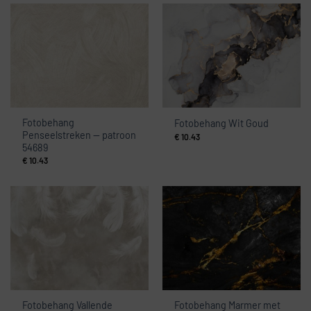
Fotobehang
Fotobehang Wit Goud
Penseelstreken — patroon
€
10.43
54689
€
10.43
Fotobehang Vallende
Fotobehang Marmer met