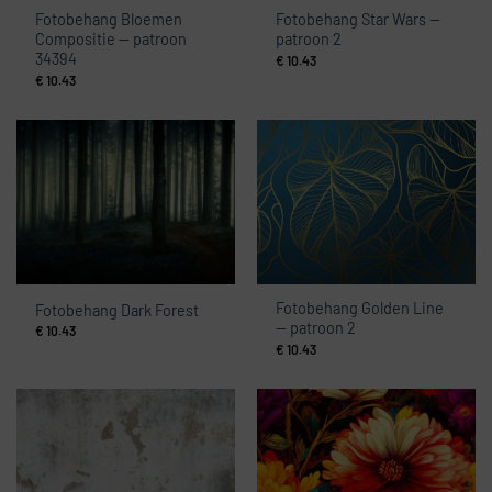
Fotobehang Bloemen
Fotobehang Star Wars —
Compositie — patroon
patroon 2
34394
€
10.43
€
10.43
Fotobehang Golden Line
Fotobehang Dark Forest
— patroon 2
€
10.43
€
10.43