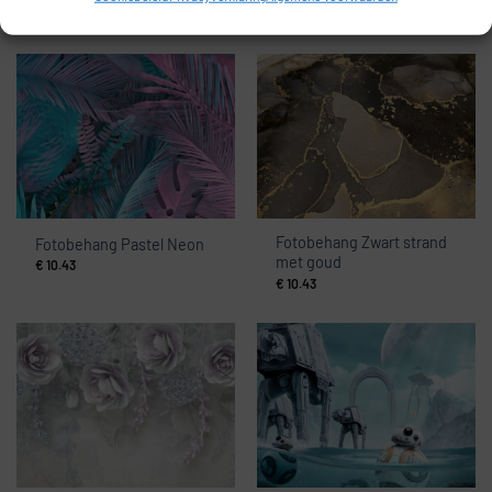
€
10.43
Fotobehang Zwart strand
Fotobehang Pastel Neon
met goud
€
10.43
€
10.43