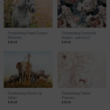
Fotobehang Paard Tussen
Fotobehang Exotische
Bloemen
Vogels — patroon 2
€
10.43
€
10.43
Fotobehang Dieren op
Fotobehang Pastel
Safari
Pioenen
€
10.43
€
10.43