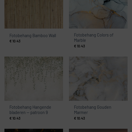
Fotobehang Colors of
Fotobehang Bamboo Wall
Marble
€
10.43
€
10.43
Fotobehang Hangende
Fotobehang Gouden
bladeren — patroon 9
Marmer
€
10.43
€
10.43