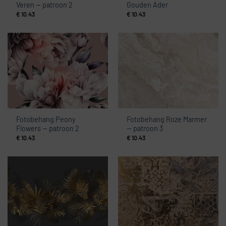
Veren — patroon 2
Gouden Ader
€
10.43
€
10.43
Fotobehang Peony
Fotobehang Roze Marmer
Flowers — patroon 2
— patroon 3
€
10.43
€
10.43