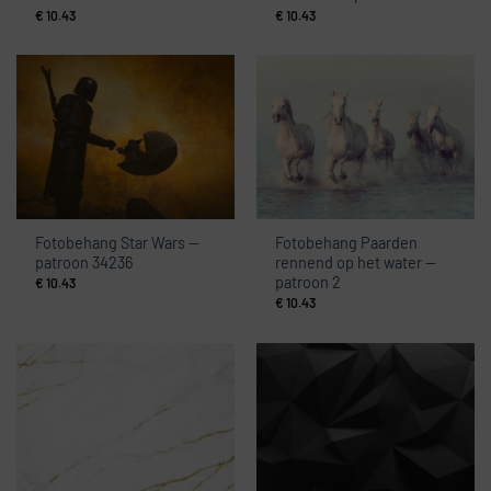
€
10.43
€
10.43
Fotobehang Star Wars —
Fotobehang Paarden
patroon 34236
rennend op het water —
patroon 2
€
10.43
€
10.43