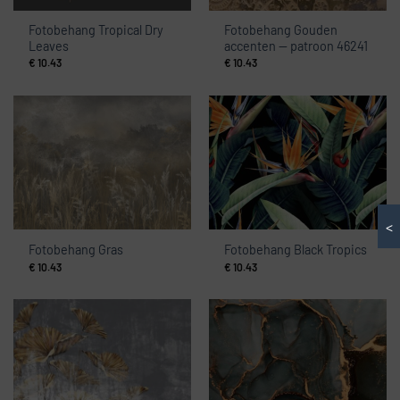
Fotobehang Tropical Dry
Fotobehang Gouden
Leaves
accenten — patroon 46241
€
10.43
€
10.43
<
Fotobehang Gras
Fotobehang Black Tropics
€
10.43
€
10.43