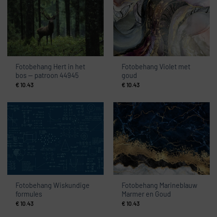
Fotobehang Hert in het
Fotobehang Violet met
bos — patroon 44945
goud
€
10.43
€
10.43
Fotobehang Wiskundige
Fotobehang Marineblauw
formules
Marmer en Goud
€
10.43
€
10.43