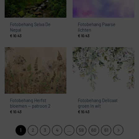
Fotobehang Selva De
Fotobehang Paarse
Nepal
lichten
€
10.43
€
10.43
Fotobehang Herfst
Fotobehang Delicaat
bloemen — patroon 2
groen in wit
€
10.43
€
10.43
1
2
3
4
…
59
60
61