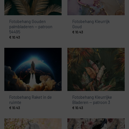
Fotobehang Gouden
Fotobehang Kleurrijk
palmbladeren — patroon
Goud
54495
€
10.43
€
10.43
Fotobehang Raket in de
Fotobehang Kleurrijke
ruimte
Bladeren — patroon 3
€
10.43
€
10.43