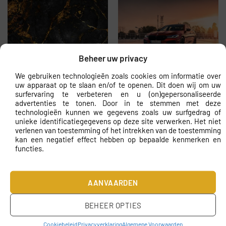
Beheer uw privacy
We gebruiken technologieën zoals cookies om informatie over
Fotobehang Gouden
Fotobehang BMW M5 F90
uw apparaat op te slaan en/of te openen. Dit doen wij om uw
Marmer met Goud
LCI
surfervaring te verbeteren en u (on)gepersonaliseerde
€
10.43
€
10.43
advertenties te tonen. Door in te stemmen met deze
technologieën kunnen we gegevens zoals uw surfgedrag of
unieke identificatiegegevens op deze site verwerken. Het niet
verlenen van toestemming of het intrekken van de toestemming
kan een negatief effect hebben op bepaalde kenmerken en
functies.
AANVAARDEN
Fotobehang
BEHEER OPTIES
Fotobehang Wereld van
Kersenbloesems op een
Japanse Vogels
grijze achtergrond
€
10.43
Cookiebeleid
Privacyverklaring
Algemene Voorwaarden