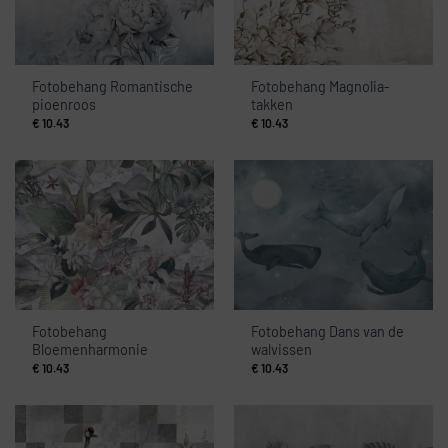
Fotobehang Romantische
Fotobehang Magnolia-
pioenroos
takken
€
10.43
€
10.43
Fotobehang
Fotobehang Dans van de
Bloemenharmonie
walvissen
€
10.43
€
10.43