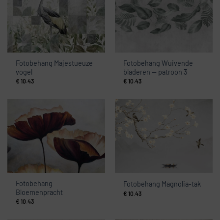
Fotobehang Majestueuze
Fotobehang Wuivende
vogel
bladeren — patroon 3
€
10.43
€
10.43
Fotobehang
Fotobehang Magnolia-tak
Bloemenpracht
€
10.43
€
10.43