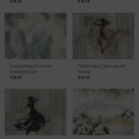
€
10.43
€
10.43
Fotobehang Winterse
Fotobehang Dans van de
tropische tuin
natuur
€
10.43
€
10.43