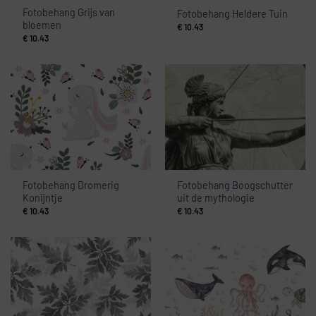
Fotobehang Grijs van
Fotobehang Heldere Tuin
bloemen
€
10.43
€
10.43
Fotobehang Dromerig
Fotobehang Boogschutter
Konijntje
uit de mythologie
€
10.43
€
10.43