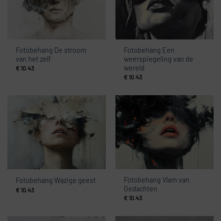
Fotobehang De stroom
Fotobehang Een
van het zelf
weerspiegeling van de
wereld
€
10.43
€
10.43
Fotobehang Vlam van
Fotobehang Wazige geest
Gedachten
€
10.43
€
10.43