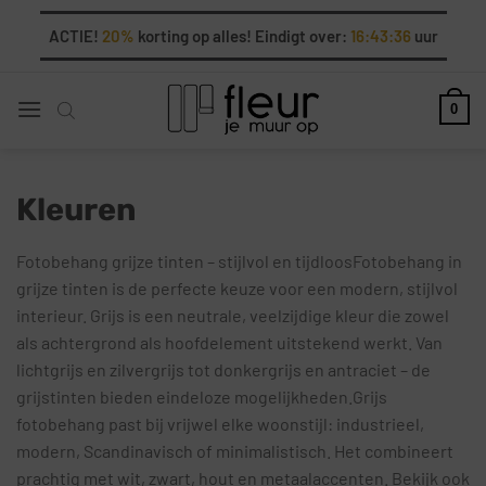
Ga
ACTIE!
20%
korting op alles! Eindigt over:
16:43:34
uur
naar
inhoud
0
Kleuren
Fotobehang grijze tinten – stijlvol en tijdloosFotobehang in
grijze tinten is de perfecte keuze voor een modern, stijlvol
interieur. Grijs is een neutrale, veelzijdige kleur die zowel
als achtergrond als hoofdelement uitstekend werkt. Van
lichtgrijs en zilvergrijs tot donkergrijs en antraciet – de
grijstinten bieden eindeloze mogelijkheden.Grijs
fotobehang past bij vrijwel elke woonstijl: industrieel,
modern, Scandinavisch of minimalistisch. Het combineert
prachtig met wit, zwart, hout en metaalaccenten. Bekijk ook