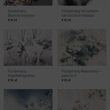
Fotobehang
Fotobehang Het geheim
Bloemenexplosie
van het bloemblaadje
€
10.43
€
10.43
Fotobehang
Fotobehang Waterlelies —
Vogelbaltsgedrag
patroon 3
€
10.43
€
10.43