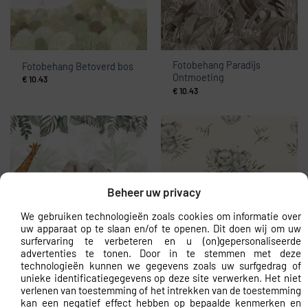
Fotobehang Paradijs
Fotobehang Betoverd bos
Ontmoeting
€
10.43
€
10.43
Beheer uw privacy
We gebruiken technologieën zoals cookies om informatie over
uw apparaat op te slaan en/of te openen. Dit doen wij om uw
Fotobehang Tropische
Fotobehang Droom van
surfervaring te verbeteren en u (on)gepersonaliseerde
safari
eucalyptus
advertenties te tonen. Door in te stemmen met deze
€
10.43
€
10.43
technologieën kunnen we gegevens zoals uw surfgedrag of
unieke identificatiegegevens op deze site verwerken. Het niet
verlenen van toestemming of het intrekken van de toestemming
kan een negatief effect hebben op bepaalde kenmerken en