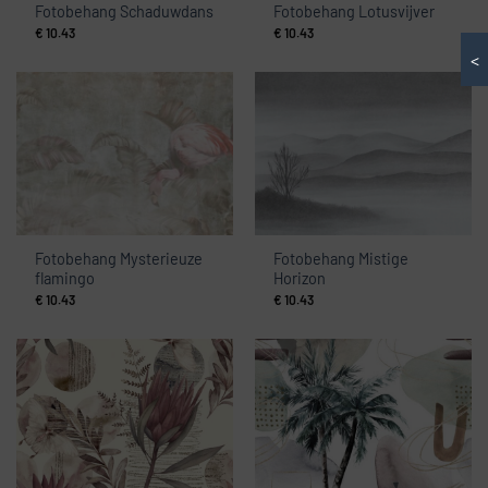
Fotobehang Schaduwdans
Fotobehang Lotusvijver
€
10.43
€
10.43
<
Fotobehang Mysterieuze
Fotobehang Mistige
flamingo
Horizon
€
10.43
€
10.43