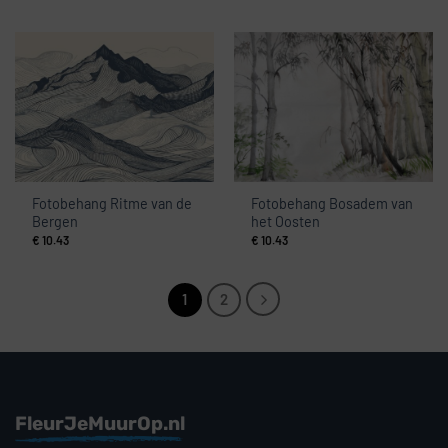
Fotobehang Ritme van de
Fotobehang Bosadem van
Bergen
het Oosten
€
10.43
€
10.43
1
2
FleurJeMuurOp.nl