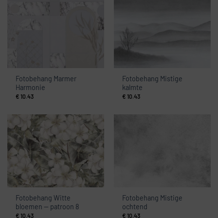
Fotobehang Marmer
Fotobehang Mistige
Harmonie
kalmte
€
10.43
€
10.43
Fotobehang Witte
Fotobehang Mistige
bloemen — patroon 8
ochtend
€
10.43
€
10.43