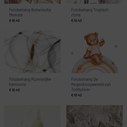
Fotobehang Botanische
Fotobehang Tropisch
Melodie
ritme
€
10.43
€
10.43
Fotobehang Ruimtelijke
Fotobehang De
harmonie
Regenboogwereld van
Teddybeer
€
10.43
€
10.43