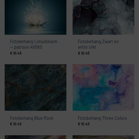
Fotobehang Lotusbloem
Fotobehang Zwart en
— patroon 48580
witte inkt
€
10.43
€
10.43
Fotobehang Blue Rock
Fotobehang Three Colors
€
10.43
€
10.43