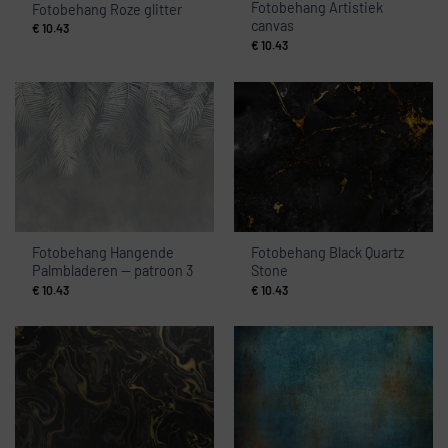
Fotobehang Artistiek
Fotobehang Roze glitter
canvas
€
10.43
€
10.43
Fotobehang Hangende
Fotobehang Black Quartz
Palmbladeren — patroon 3
Stone
€
10.43
€
10.43