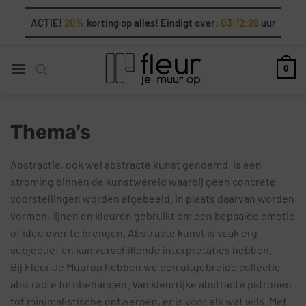
Ga
ACTIE!
20%
korting op alles! Eindigt over:
03:12:26
uur
naar
inhoud
0
Thema's
Abstractie, ook wel abstracte kunst genoemd, is een
stroming binnen de kunstwereld waarbij geen concrete
voorstellingen worden afgebeeld. In plaats daarvan worden
vormen, lijnen en kleuren gebruikt om een bepaalde emotie
of idee over te brengen. Abstracte kunst is vaak erg
subjectief en kan verschillende interpretaties hebben.
Bij Fleur Je Muurop hebben we een uitgebreide collectie
abstracte fotobehangen. Van kleurrijke abstracte patronen
tot minimalistische ontwerpen, er is voor elk wat wils. Met