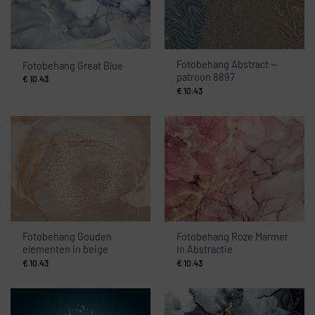
Fotobehang Abstract —
Fotobehang Great Blue
patroon 8897
€
10.43
€
10.43
Fotobehang Gouden
Fotobehang Roze Marmer
elementen in beige
In Abstractie
€
10.43
€
10.43