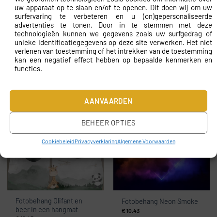
uw apparaat op te slaan en/of te openen. Dit doen wij om uw
surfervaring te verbeteren en u (on)gepersonaliseerde
advertenties te tonen. Door in te stemmen met deze
technologieën kunnen we gegevens zoals uw surfgedrag of
unieke identificatiegegevens op deze site verwerken. Het niet
verlenen van toestemming of het intrekken van de toestemming
kan een negatief effect hebben op bepaalde kenmerken en
functies.
Fotobehang Portret
Fotobehang Navy Blue
Vrouw — patroon 2
Waves
AANVAARDEN
€
10.43
€
10.43
BEHEER OPTIES
Cookiebeleid
Privacyverklaring
Algemene Voorwaarden
Fotobehang Olifant en
Fotobehang Neon Smoke
beer in een hangmat
€
10.43