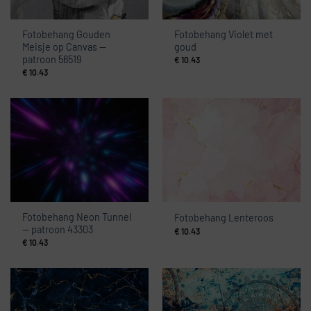
Fotobehang Gouden
Fotobehang Violet met
Meisje op Canvas —
goud
patroon 56519
€
10.43
€
10.43
Fotobehang Neon Tunnel
Fotobehang Lenteroos
— patroon 43303
€
10.43
€
10.43