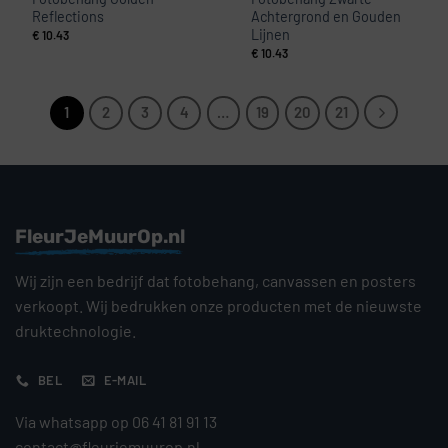
Reflections
Achtergrond en Gouden
Lijnen
€
10.43
€
10.43
1
2
3
4
…
19
20
21
FleurJeMuurOp.nl
Wij zijn een bedrijf dat fotobehang, canvassen en posters
verkoopt. Wij bedrukken onze producten met de nieuwste
druktechnologie.
BEL
E-MAIL
Via whatsapp op 06 41 81 91 13
contact@fleurjemuurop.nl