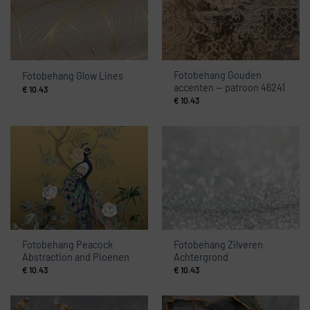
Fotobehang Gouden
Fotobehang Glow Lines
accenten — patroon 46241
€
10.43
€
10.43
Fotobehang Peacock
Fotobehang Zilveren
Abstraction and Pioenen
Achtergrond
€
10.43
€
10.43