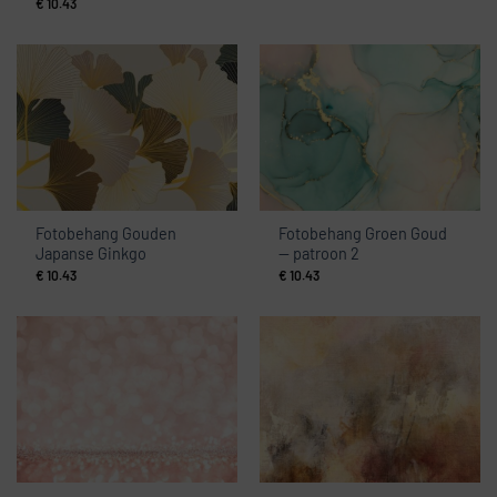
€
10.43
Fotobehang Gouden
Fotobehang Groen Goud
Japanse Ginkgo
— patroon 2
€
10.43
€
10.43