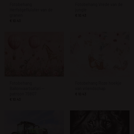
Fotobehang
Fotobehang Vrede van de
Herfstgefluister van de
jungle
granen
€
10.43
€
10.43
Fotobehang
Fotobehang Roze hoekje
Ballonvaartsafari —
van vriendschap
patroon 79807
€
10.43
€
10.43