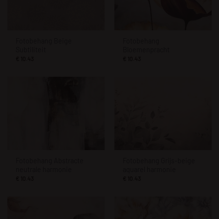
Fotobehang Beige
Fotobehang
Subtiliteit
Bloemenpracht
€
10.43
€
10.43
Fotobehang Abstracte
Fotobehang Grijs-beige
neutrale harmonie
aquarel harmonie
€
10.43
€
10.43