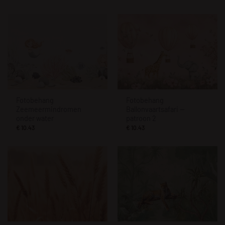
Fotobehang
Fotobehang
Zeemeermindromen
Ballonvaartsafari —
onder water
patroon 2
€
10.43
€
10.43