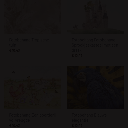
Fotobehang Tropische
Fotobehang Fotobehang:
tuin
Sprookjeskasteel met een
draak
€
10.43
€
10.43
Fotobehang Een boerderij
Fotobehang Blauwe
vol vreugde
elegantie
€
10.43
€
10.43