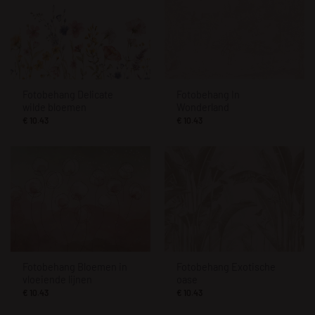
Fotobehang Delicate
Fotobehang In
wilde bloemen
Wonderland
€
10.43
€
10.43
Fotobehang Bloemen in
Fotobehang Exotische
vloeiende lijnen
oase
€
10.43
€
10.43