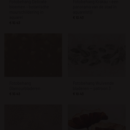
Fotobehang Delicate
Fotobehang Krakau – een
bloemen – botanische
panorama van de stad in
muurschildering in
aquarelstijl
aquarel
€
10.43
€
10.43
Fotobehang
Fotobehang Wuivende
Glamourbladeren
bladeren — patroon 3
€
10.43
€
10.43