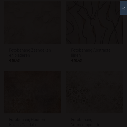
<
Fotobehang Zeshoeken
Fotobehang Abstracte
en bladeren
lijnen
€
10.43
€
10.43
Fotobehang Gouden
Fotobehang
Balans Mandala
Vormcompositie