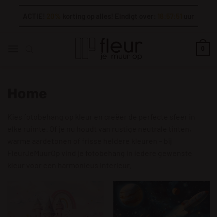
Ga
ACTIE!
20%
korting op alles! Eindigt over:
18:57:49
uur
naar
inhoud
0
Home
Kies fotobehang op kleur en creëer de perfecte sfeer in
elke ruimte. Of je nu houdt van rustige neutrale tinten,
warme aardetonen of frisse heldere kleuren – bij
FleurJeMuurOp vind je fotobehang in iedere gewenste
kleur voor een harmonieus interieur.