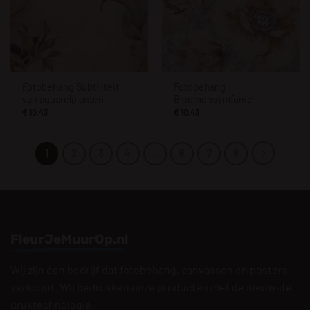
Fotobehang Subtiliteit
Fotobehang
van aquarelplanten
Bloemensymfonie
€
10.43
€
10.43
1
2
3
4
…
6
7
8
FleurJeMuurOp.nl
Wij zijn een bedrijf dat fotobehang, canvassen en posters
verkoopt. Wij bedrukken onze producten met de nieuwste
druktechnologie.