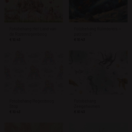
Fotobehang Het Land van
Fotobehang Ruimtereis —
de Rozenregenboog
patroon 2
€
10.43
€
10.43
Fotobehang Regenboog
Fotobehang
Stop
Zeegeheimen
€
10.43
€
10.43