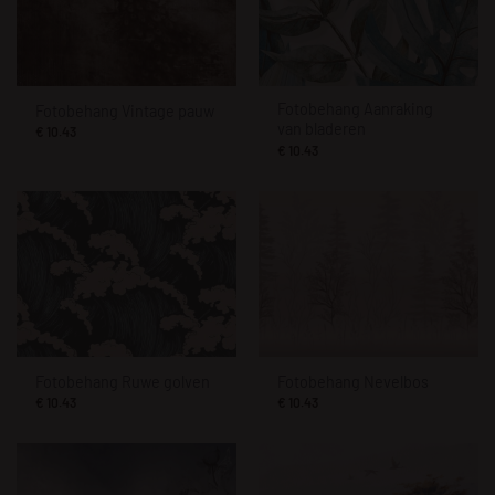
Fotobehang Aanraking
Fotobehang Vintage pauw
van bladeren
€
10.43
€
10.43
Fotobehang Ruwe golven
Fotobehang Nevelbos
€
10.43
€
10.43