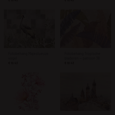
€
10.43
€
10.43
Fotobehang Majestueuze
Fotobehang Tropische
vogel
bladeren — patroon 38
€
10.43
€
10.43