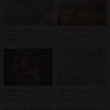
Fotobehang Romantische
Fotobehang Afrikaanse
pioenroos
dieren in aquarelstijl
€
10.43
€
10.43
Fotobehang Mysterieus
Fotobehang Magnolia-
Boeket
takken
€
10.43
€
10.43