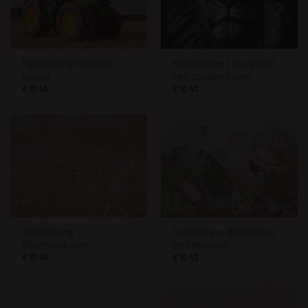
Fotobehang Moderne
Fotobehang Leeuw met
tractor
een gouden kroon
€
10.43
€
10.43
Fotobehang
Fotobehang Waterlelies
Bloemendroom
en flamingo’s
€
10.43
€
10.43