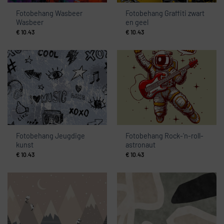
Fotobehang Wasbeer
Fotobehang Graffiti zwart
Wasbeer
en geel
€
10.43
€
10.43
Fotobehang Jeugdige
Fotobehang Rock-‘n-roll-
kunst
astronaut
€
10.43
€
10.43