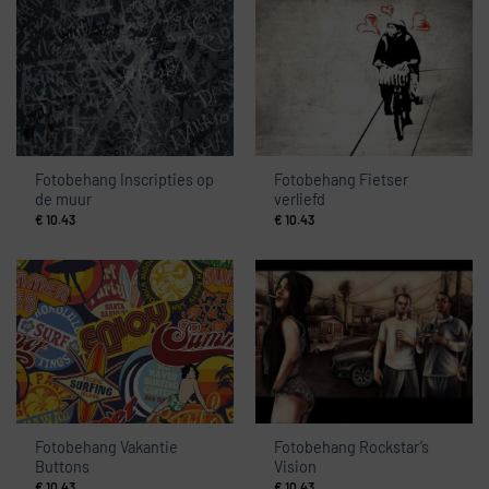
Fotobehang Inscripties op
Fotobehang Fietser
de muur
verliefd
€
10.43
€
10.43
Fotobehang Vakantie
Fotobehang Rockstar’s
Buttons
Vision
€
10.43
€
10.43