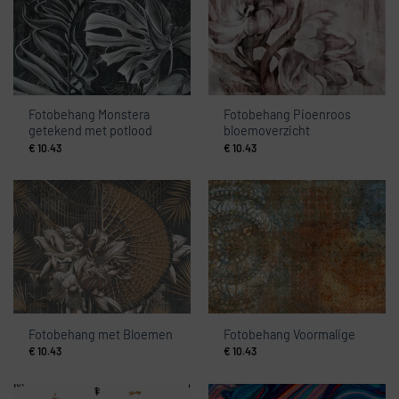
Fotobehang Monstera
Fotobehang Pioenroos
getekend met potlood
bloemoverzicht
€
10.43
€
10.43
Fotobehang met Bloemen
Fotobehang Voormalige
€
10.43
€
10.43