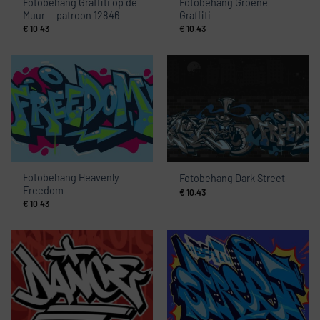
Fotobehang Graffiti op de
Fotobehang Groene
Muur — patroon 12846
Graffiti
€
10.43
€
10.43
Fotobehang Heavenly
Fotobehang Dark Street
Freedom
€
10.43
€
10.43