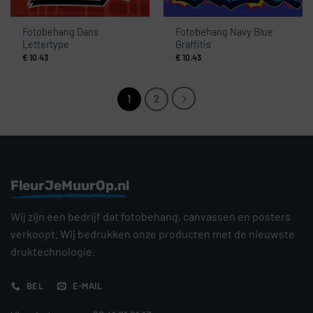
Fotobehang Dans
Fotobehang Navy Blue
Lettertype
Graffitis
€
10.43
€
10.43
1
2
FleurJeMuurOp.nl
Wij zijn een bedrijf dat fotobehang, canvassen en posters
verkoopt. Wij bedrukken onze producten met de nieuwste
druktechnologie.
BEL
E-MAIL