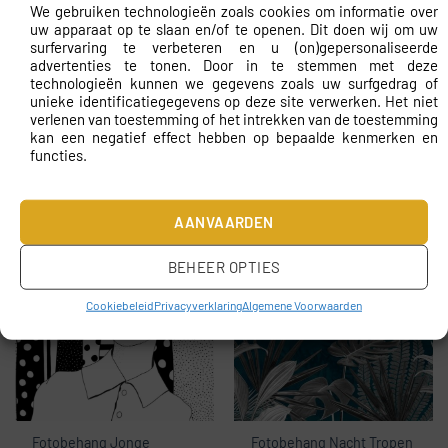
We gebruiken technologieën zoals cookies om informatie over
uw apparaat op te slaan en/of te openen. Dit doen wij om uw
surfervaring te verbeteren en u (on)gepersonaliseerde
advertenties te tonen. Door in te stemmen met deze
technologieën kunnen we gegevens zoals uw surfgedrag of
unieke identificatiegegevens op deze site verwerken. Het niet
verlenen van toestemming of het intrekken van de toestemming
kan een negatief effect hebben op bepaalde kenmerken en
functies.
Fotobehang Kleur
Fotobehang Jongen op
abstractie
een bord
AANVAARDEN
€
10.43
€
10.43
BEHEER OPTIES
Cookiebeleid
Privacyverklaring
Algemene Voorwaarden
Fotobehang Jonge
Fotobehang Nacht Tropen