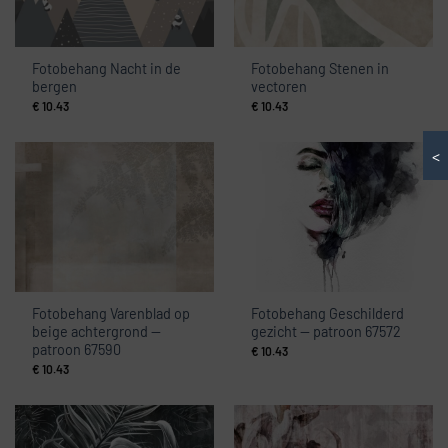
Fotobehang Nacht in de
Fotobehang Stenen in
bergen
vectoren
€
10.43
€
10.43
<
Fotobehang Varenblad op
Fotobehang Geschilderd
beige achtergrond —
gezicht — patroon 67572
patroon 67590
€
10.43
€
10.43