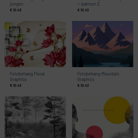
jongen
— patroon 2
€
10.43
€
10.43
Fotobehang Floral
Fotobehang Mountain
Graphics
Graphics
€
10.43
€
10.43