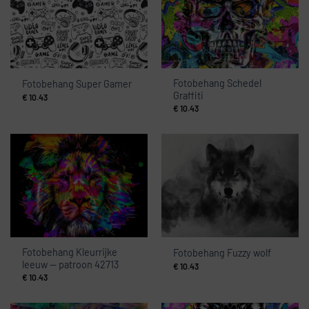
Fotobehang Schedel
Fotobehang Super Gamer
Graffiti
€
10.43
€
10.43
Fotobehang Kleurrijke
Fotobehang Fuzzy wolf
leeuw — patroon 42713
€
10.43
€
10.43