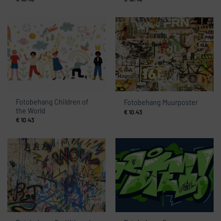
Fotobehang Children of
Fotobehang Muurposter
the World
€
10.43
€
10.43