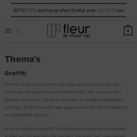
Ga
ACTIE!
20%
korting op alles! Eindigt over:
04:12:58
uur
naar
inhoud
0
Thema's
Graffiti
Graffiti is een kunstvorm die vaak wordt gezien als een
vorm van zelfexpressie en creativiteit. Het kan worden
gezien op muren, treinen, bruggen en andere openbare
ruimtes. Graffiti wordt vaak geassocieerd met straatkunst
en stedelijke cultuur.
In onze collectie graffiti fotobehang vind je een scala aan
stijlen en ontwerpen die perfect zijn voor het toevoegen