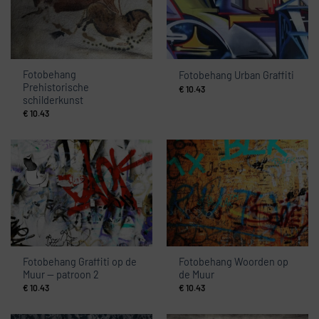
Fotobehang
Fotobehang Urban Graffiti
Prehistorische
€
10.43
schilderkunst
€
10.43
Fotobehang Graffiti op de
Fotobehang Woorden op
Muur — patroon 2
de Muur
€
10.43
€
10.43