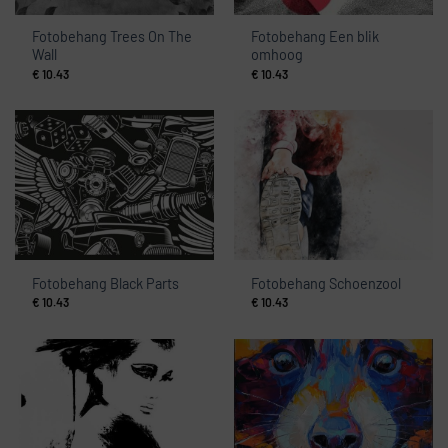
Fotobehang Trees On The
Fotobehang Een blik
Wall
omhoog
€
10.43
€
10.43
Fotobehang Black Parts
Fotobehang Schoenzool
€
10.43
€
10.43