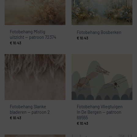
Fotobehang Mistig
Fotobehang Bosberken
uitzicht — patroon 72374
€
10.43
€
10.43
Fotobehang Slanke
Fotobehang Vliegtuigen
bladeren — patroon 2
In De Bergen — patroon
69555
€
10.43
€
10.43