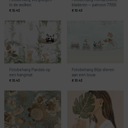
in de wolken
bladeren — patroon 71555
€
10.43
€
10.43
Fotobehang Panda’s op
Fotobehang Blije dieren
een hangmat
aan een touw
€
10.43
€
10.43