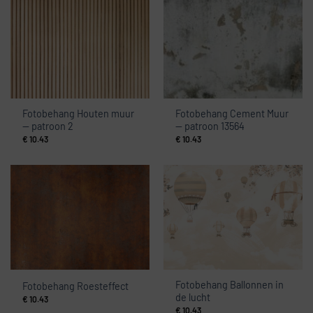
Fotobehang Houten muur
Fotobehang Cement Muur
— patroon 2
— patroon 13564
€
10.43
€
10.43
Fotobehang Ballonnen in
Fotobehang Roesteffect
de lucht
€
10.43
€
10.43