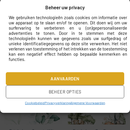
Beheer uw privacy
We gebruiken technologieën zoals cookies om informatie over
uw apparaat op te slaan en/of te openen. Dit doen wij om uw
surfervaring te verbeteren en u (on)gepersonaliseerde
advertenties te tonen. Door in te stemmen met deze
technologieën kunnen we gegevens zoals uw surfgedrag of
unieke identificatiegegevens op deze site verwerken. Het niet
verlenen van toestemming of het intrekken van de toestemming
kan een negatief effect hebben op bepaalde kenmerken en
functies.
Fotobehang Pioenen en
Fotobehang Forest of the
Rozen
Grasses
€
10.43
€
10.43
AANVAARDEN
BEHEER OPTIES
Cookiebeleid
Privacyverklaring
Algemene Voorwaarden