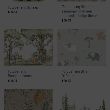
Fotobehang Bloemen
Fotobehang Schaap
aangeraakt met een
€
10.43
penseel in beige tinten
€
10.43
Fotobehang
Fotobehang Blije
Bosbijeenkomst
Olifanten
€
10.43
€
10.43