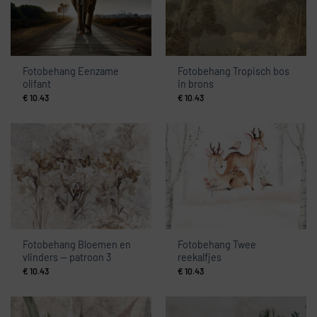
Fotobehang Eenzame
Fotobehang Tropisch bos
olifant
in brons
€
10.43
€
10.43
Fotobehang Bloemen en
Fotobehang Twee
vlinders — patroon 3
reekalfjes
€
10.43
€
10.43