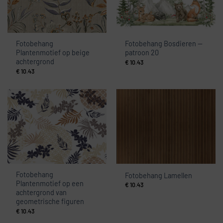
Fotobehang
Fotobehang Bosdieren —
Plantenmotief op beige
patroon 20
achtergrond
€
10.43
€
10.43
Fotobehang
Fotobehang Lamellen
Plantenmotief op een
€
10.43
achtergrond van
geometrische figuren
€
10.43