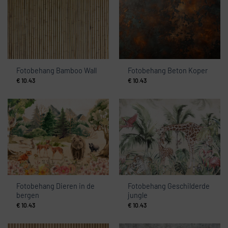
Fotobehang Bamboo Wall
Fotobehang Beton Koper
€
10.43
€
10.43
Fotobehang Dieren in de
Fotobehang Geschilderde
bergen
jungle
€
10.43
€
10.43