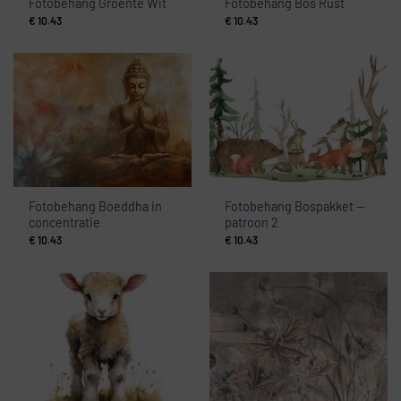
Fotobehang Groente Wit
Fotobehang Bos Rust
€
10.43
€
10.43
Fotobehang Boeddha in
Fotobehang Bospakket —
concentratie
patroon 2
€
10.43
€
10.43