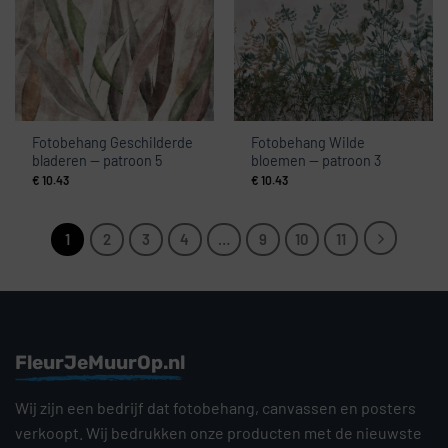
Fotobehang Geschilderde
Fotobehang Wilde
bladeren — patroon 5
bloemen — patroon 3
€
10.43
€
10.43
1
2
3
4
…
9
10
11
FleurJeMuurOp.nl
Wij zijn een bedrijf dat fotobehang, canvassen en posters
verkoopt. Wij bedrukken onze producten met de nieuwste