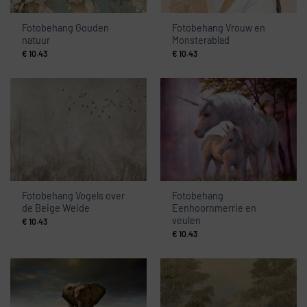
Fotobehang Gouden
Fotobehang Vrouw en
natuur
Monsterablad
€
10.43
€
10.43
Fotobehang Vogels over
Fotobehang
de Beige Weide
Eenhoornmerrie en
veulen
€
10.43
€
10.43