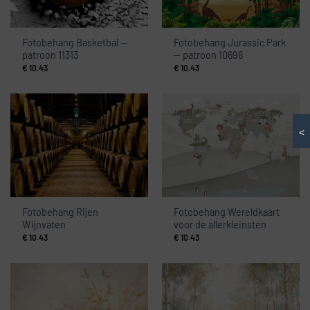
Fotobehang Basketbal —
Fotobehang Jurassic Park
patroon 11313
— patroon 10698
€
10.43
€
10.43
<
Fotobehang Rijen
Fotobehang Wereldkaart
Wijnvaten
voor de allerkleinsten
€
10.43
€
10.43