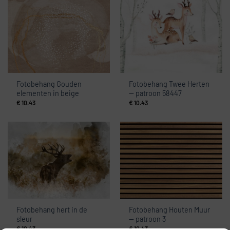
Fotobehang Gouden
Fotobehang Twee Herten
elementen in beige
— patroon 58447
€
10.43
€
10.43
Fotobehang hert in de
Fotobehang Houten Muur
sleur
— patroon 3
€
10.43
€
10.43