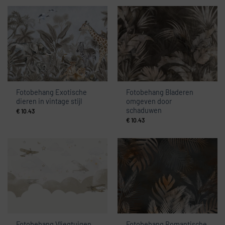
Fotobehang Exotische
Fotobehang Bladeren
dieren in vintage stijl
omgeven door
schaduwen
€
10.43
€
10.43
Fotobehang Vliegtuigen
Fotobehang Romantische