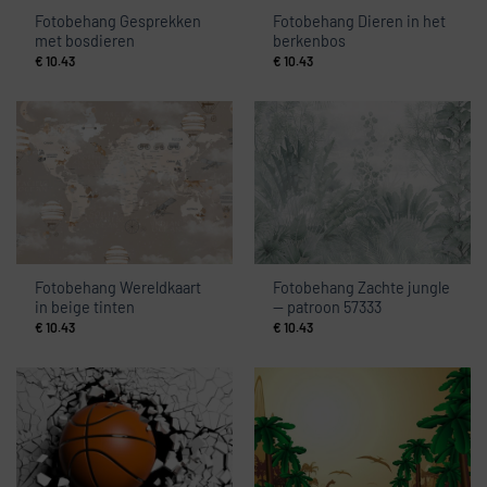
Fotobehang Gesprekken
Fotobehang Dieren in het
met bosdieren
berkenbos
€
10.43
€
10.43
Fotobehang Wereldkaart
Fotobehang Zachte jungle
in beige tinten
— patroon 57333
€
10.43
€
10.43