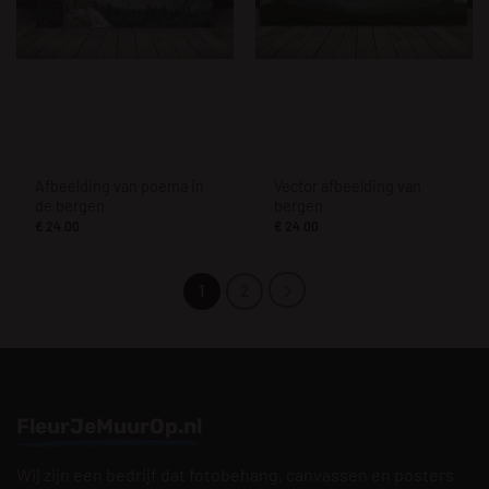
Afbeelding van poema in
Vector afbeelding van
de bergen
bergen
€
24.00
€
24.00
1
2
FleurJeMuurOp.nl
Wij zijn een bedrijf dat fotobehang, canvassen en posters