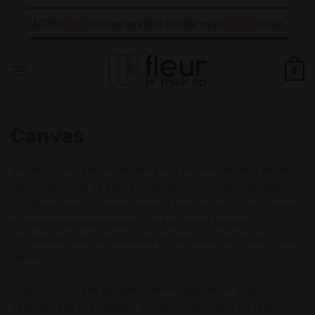
Ga
ACTIE!
20%
korting op alles! Eindigt over:
07:37:08
uur
naar
inhoud
0
Canvas
Bergen is een prachtige categorie van fotobehang dat de
schoonheid van de bergen naar je interieur brengt. Met
adembenemende landschappen, besneeuwde bergtoppen
en klaterende watervallen, creëer je met Bergen
fotobehang een rustgevende en inspirerende sfeer in elke
kamer.
Of je nu houdt van bergbeklimmen, wandelen of gewoon
genieten van het uitzicht, Bergen fotobehang zal zeker je