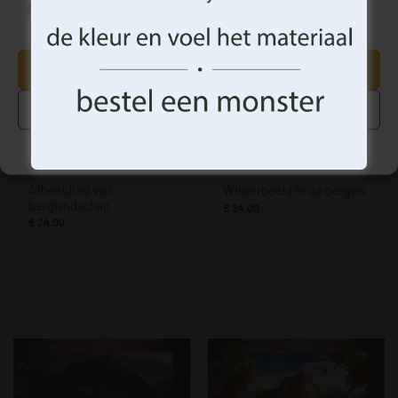
functies.
AANVAARDEN
BEHEER OPTIES
Cookiebeleid
Privacyverklaring
Algemene Voorwaarden
Afbeelding van
Winterbeeld in de bergen
berglandschap
€
24.00
€
24.00