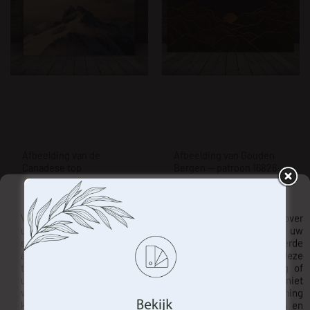
Afbeelding van de
Afbeelding van Gouden
Canadese top
Bergen — patroon 16826
€
24.00
€
24.00
Beheer uw privacy
We gebruiken technologieën zoals cookies om informatie over
uw apparaat op te slaan en/of te openen. Dit doen wij om uw
surfervaring te verbeteren en u (on)gepersonaliseerde
advertenties te tonen. Door in te stemmen met deze
technologieën kunnen we gegevens zoals uw surfgedrag of
unieke identificatiegegevens op deze site verwerken. Het niet
verlenen van toestemming of het intrekken van de toestemming
kan een negatief effect hebben op bepaalde kenmerken en