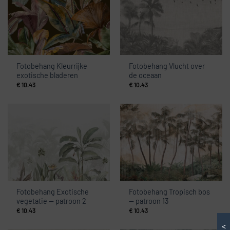
Fotobehang Kleurrijke
Fotobehang Vlucht over
exotische bladeren
de oceaan
€
10.43
€
10.43
Fotobehang Exotische
Fotobehang Tropisch bos
vegetatie — patroon 2
— patroon 13
€
10.43
€
10.43
<