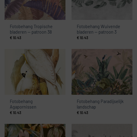
Fotobehang Tropische
Fotobehang Wuivende
bladeren — patroon 38
bladeren — patroon 3
€
10.43
€
10.43
Fotobehang
Fotobehang Paradijselijk
Agapornissen
landschap
€
10.43
€
10.43