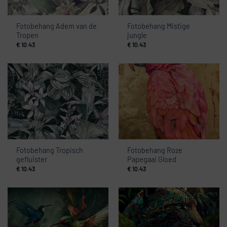
Fotobehang Adem van de
Fotobehang Mistige
Tropen
jungle
€
10.43
€
10.43
Fotobehang Tropisch
Fotobehang Roze
gefluister
Papegaai Gloed
€
10.43
€
10.43