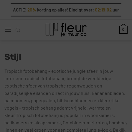
Ga
ACTIE!
20%
korting op alles! Eindigt over:
02:19:01
uur
naar
inhoud
0
Stijl
Tropisch fotobehang – exotische jungle sfeer in jouw
interieurTropisch fotobehang brengt de weelderige,
exotische sfeer van tropische regenwouden en
paradijselijke eilanden direct in jouw huis. Bananenbladen,
palmbomen, papegaaien, hibiscusbloemen en kleurrijke
vogels – tropisch behang ademt vrijheid, warmte en
kleur.Tropisch fotobehang is populair in woonkamers,
badkamers en slaapkamers. Combineer met rotan, bamboe,
linnen en veel groen voor een complete jungle-look. Bekijk