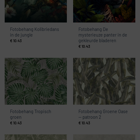
Fotobehang Kolibriedans
Fotobehang De
in de jungle
mysterieuze panter in de
gekleurde bladeren
€
10.43
€
10.43
Fotobehang Tropisch
Fotobehang Groene Oase
groen
— patroon 2
€
10.43
€
10.43