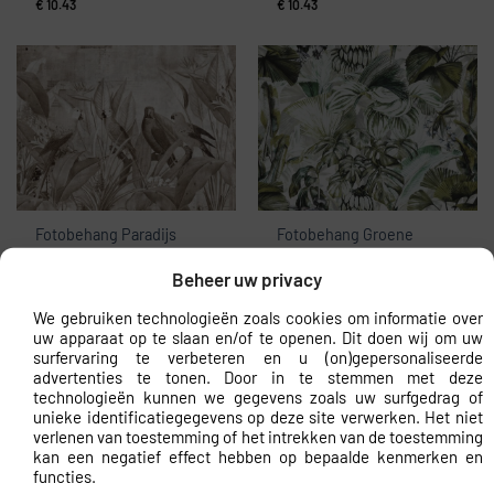
€
10.43
€
10.43
Fotobehang Paradijs
Fotobehang Groene
Ontmoeting
vlechtwerk
€
10.43
€
10.43
Beheer uw privacy
We gebruiken technologieën zoals cookies om informatie over
uw apparaat op te slaan en/of te openen. Dit doen wij om uw
surfervaring te verbeteren en u (on)gepersonaliseerde
advertenties te tonen. Door in te stemmen met deze
technologieën kunnen we gegevens zoals uw surfgedrag of
unieke identificatiegegevens op deze site verwerken. Het niet
verlenen van toestemming of het intrekken van de toestemming
kan een negatief effect hebben op bepaalde kenmerken en
functies.