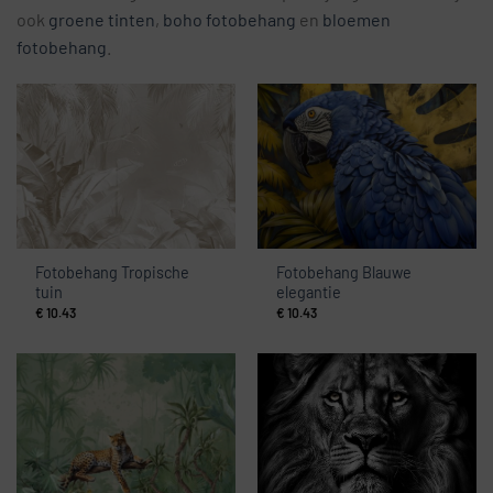
ook
groene tinten
,
boho fotobehang
en
bloemen
fotobehang
.
Fotobehang Tropische
Fotobehang Blauwe
tuin
elegantie
€
10.43
€
10.43