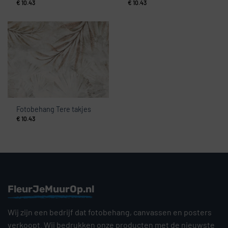
€
10.43
€
10.43
Fotobehang Tere takjes
€
10.43
FleurJeMuurOp.nl
Wij zijn een bedrijf dat fotobehang, canvassen en posters
verkoopt. Wij bedrukken onze producten met de nieuwste