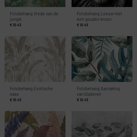
Fotobehang Vrede van de
Fotobehang Leeuw met
jungle
een gouden kroon
€
10.43
€
10.43
Fotobehang Exotische
Fotobehang Aanraking
oase
van bladeren
€
10.43
€
10.43