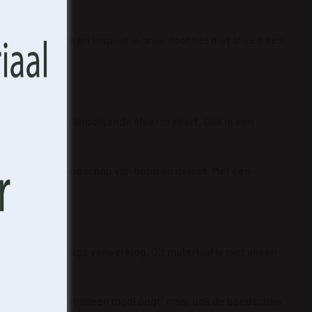
rhaal van liefde en inspiratie, waardoor het niet alleen een
een warme en uitnodigende sfeer creëert. Ook in een
nneren aan de boodschap van hoop en geloof. Met een
d en eenvoudige verwerking. Dit materiaal is niet alleen
de afbeelding niet alleen mooi oogt, maar ook de boodschap