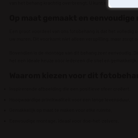
van het behang krachtig overbrengt. U kunt er zeker van zijn
Op maat gemaakt en eenvoudige
Een groot voordeel van ons fotobehang is dat het volledig 
uw muren. Dit voorkomt niet alleen verspilling, maar zorgt o
Bovendien is de montage van dit behang zeer eenvoudig. Dan
het een ideale keuze voor iedereen die snel en gemakkelijk e
Waarom kiezen voor dit fotobeha
Inspirerende afbeelding die een positieve sfeer creëert.
Hoogwaardige printkwaliteit voor een lange levensduur.
Gemakkelijk op maat te maken voor elke ruimte.
Eenvoudige montage, ideaal voor doe-het-zelvers.