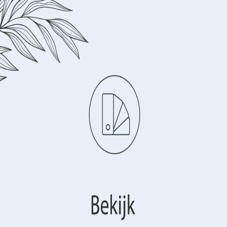
Beheer uw privacy
iken technologieën zoals cookies om informatie over uw apparaat op
te openen. Dit doen wij om uw surfervaring te verbeter
ersonaliseerde advertenties te tonen. Door in te stemmen 
logieën kunnen we gegevens zoals uw surfgedrag of
catiegegevens op deze site verwerken. Het niet verlenen van toest
unstwerk dat de spirituele boodschap van zegen en hoop uitdruk
rekken van de toestemming kan een negatief effect hebben op 
emplatie. Dit product is ontworpen om een positieve energie in
en en functies.