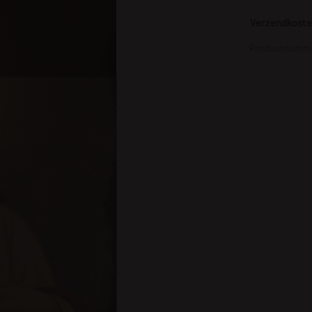
Verzendkosten
Productnumme