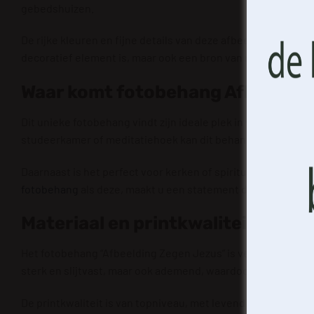
gebedshuizen.
De rijke kleuren en fijne details van deze afbeelding maken 
decoratief element is, maar ook een bron van motivatie en s
Waar komt fotobehang Afbeelding
Dit unieke fotobehang vindt zijn ideale plek in verschille
studeerkamer of meditatiehoek kan dit behang bijdragen aan
Daarnaast is het perfect voor kerken of spirituele centra,
fotobehang
als deze, maakt u een statement dat de kernwa
Materiaal en printkwaliteit
Het fotobehang “Afbeelding Zegen Jezus” is vervaardigd van
sterk en slijtvast, maar ook ademend, waardoor het een opti
De printkwaliteit is van topniveau, met levendige kleuren e