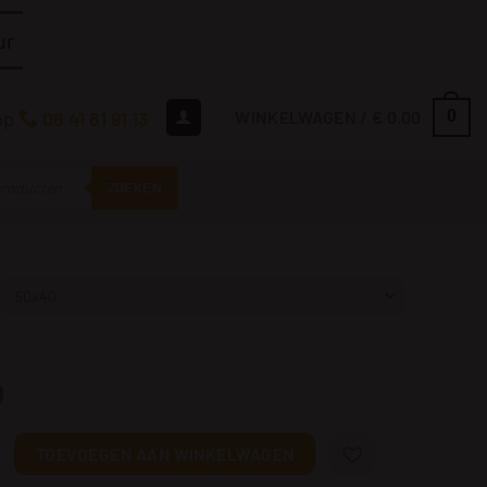
r
op
06 41 81 91 13
WINKELWAGEN /
€
0.00
0
ZOEKEN
0
gen Jezus aantal
TOEVOEGEN AAN WINKELWAGEN