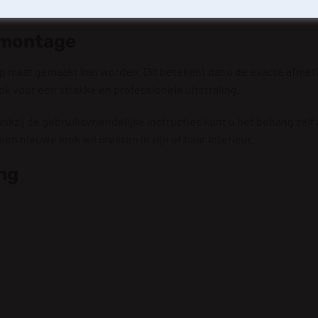
 dat u een product ontvangt dat er niet alleen prachtig uitziet, 
 montage
op maat gemaakt kan worden. Dit betekent dat u de exacte afmet
ok voor een strakke en professionele uitstraling.
kzij de gebruiksvriendelijke instructies kunt u het behang zelf
en nieuwe look wil creëren in zijn of haar interieur.
ng