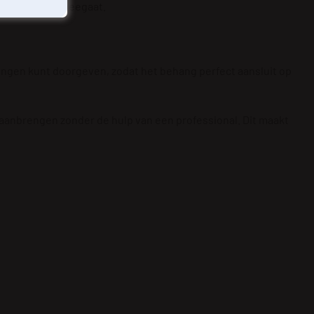
maar ook lang meegaat.
ingen kunt doorgeven, zodat het behang perfect aansluit op
 aanbrengen zonder de hulp van een professional. Dit maakt