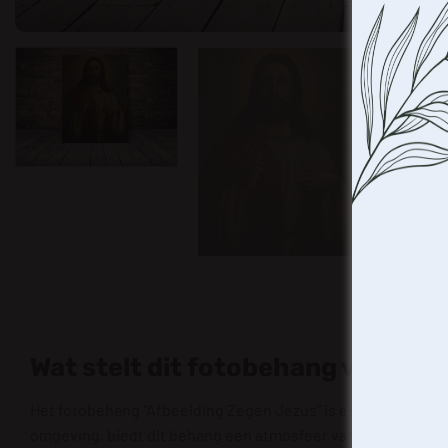
We gebru
en/of 
Wat stelt dit fotobehang voor
(on)gep
techno
identifi
Het fotobehang “Afbeelding Zegen Jezus” is een prachtig k
het int
omgeving, biedt dit behang een atmosfeer van rust en cont
kenmerk