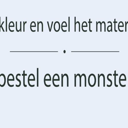
het tot een eye-catcher in elke ruimte. Het behang vertelt een ve
AANVAARDEN
BEHEER OPTIES
pirituele verbinding.
Cookiebeleid
Privacyverklaring
Algemene Voorwaarden
 Zegen Jezus tot zijn recht
nde omgevingen. Denk aan het gebruik in uw woonkamer, waar het 
 een gevoel van rust en reflectie.
 waar de afbeelding de bezoekers kan inspireren en hen kan heri
arden van uw ruimte onderstreept.
 hoogwaardig vliesbehang, dat bekend staat om zijn duurzaamhei
male keuze is voor iedere ruimte.
n scherpe beelden die geen detail missen. Dit zorgt ervoor dat 