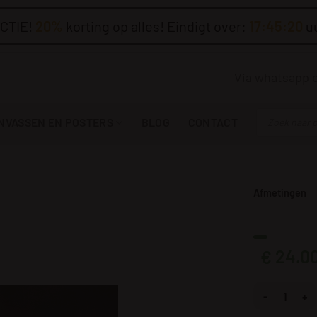
CTIE!
20%
korting op alles! Eindigt over:
17:45:19
uu
Via whatsapp 
Producten
NVASSEN EN POSTERS
BLOG
CONTACT
zoeken
Afmetingen
24.0
€
Afbeelding Ze