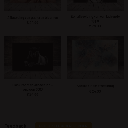
Een afbeelding van een lachende
Afbeelding van papieren bloemen
tijger
€
24.00
€
24.00
Black Panther-afbeelding —
Sakura bloem afbeelding
patroon 6663
€
24.00
€
24.00
Feedback
BEKIJK ALLE BEOORDELINGEN