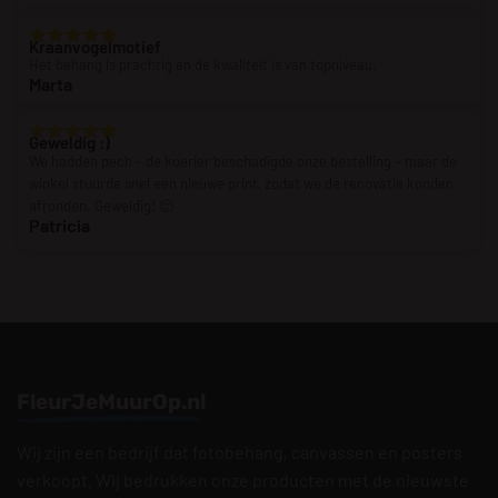
Kraanvogelmotief
Het behang is prachtig en de kwaliteit is van topniveau.
Marta
Geweldig :)
We hadden pech – de koerier beschadigde onze bestelling – maar de
winkel stuurde snel een nieuwe print, zodat we de renovatie konden
afronden. Geweldig! 🙂
Patricia
FleurJeMuurOp.nl
Wij zijn een bedrijf dat fotobehang, canvassen en posters
verkoopt. Wij bedrukken onze producten met de nieuwste