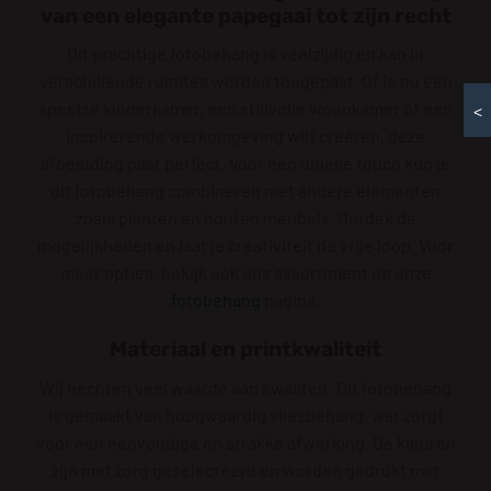
van een elegante papegaai tot zijn recht
Dit prachtige fotobehang is veelzijdig en kan in
verschillende ruimtes worden toegepast. Of je nu een
speelse kinderkamer, een stijlvolle woonkamer of een
<
inspirerende werkomgeving wilt creëren, deze
afbeelding past perfect. Voor een unieke touch kun je
dit fotobehang combineren met andere elementen
zoals planten en houten meubels. Ontdek de
mogelijkheden en laat je creativiteit de vrije loop. Voor
meer opties, bekijk ook ons assortiment op onze
fotobehang
pagina.
Materiaal en printkwaliteit
Wij hechten veel waarde aan kwaliteit. Dit fotobehang
is gemaakt van hoogwaardig vliesbehang, wat zorgt
voor een eenvoudige en strakke afwerking. De kleuren
zijn met zorg geselecteerd en worden gedrukt met