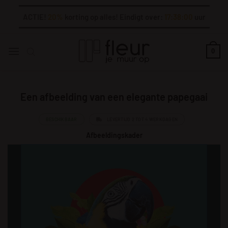
Ga
ACTIE!
20%
korting op alles! Eindigt over:
17:37:59
uur
naar
inhoud
0
Een afbeelding van een elegante papegaai
BESCHIKBAAR
LEVERTIJD 2 TOT 4 WERKDAGEN
Afbeeldingskader