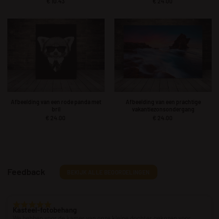
€
10.43
€
24.00
Afbeelding van een rode panda met
Afbeelding van een prachtige
bril
vakantiezonsondergang
€
24.00
€
24.00
Feedback
BEKIJK ALLE BEOORDELINGEN
Kasteel-fotobehang
We hebben voor de kamer van onze kleine dochter gekozen voor