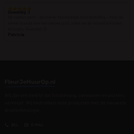
Geweldig :)
We hadden pech – de koerier beschadigde onze bestelling – maar de
winkel stuurde snel een nieuwe print, zodat we de renovatie konden
afronden. Geweldig! 🙂
Patricia
FleurJeMuurOp.nl
Wij zijn een bedrijf dat fotobehang, canvassen en posters
verkoopt. Wij bedrukken onze producten met de nieuwste
druktechnologie.
BEL
E-MAIL