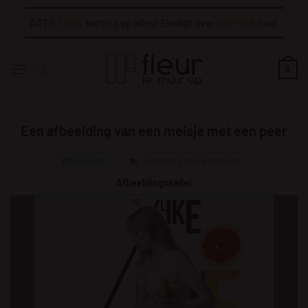
Ga
ACTIE!
20%
korting op alles! Eindigt over:
00:47:53
uur
naar
inhoud
0
Een afbeelding van een meisje met een peer
BESCHIKBAAR
LEVERTIJD 2 TOT 4 WERKDAGEN
Afbeeldingskader