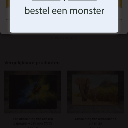
AANVAARDEN
Hoogwaardige materialen voor een lange levensduur.
Eenvoudige montage en maatwerk voor een perfecte
BEHEER OPTIES
pasvorm.
Cookiebeleid
Privacyverklaring
Algemene Voorwaarden
Ideaal voor kinderkamers, speelruimten en creatieve
omgevingen.
Vergelijkbare producten
Een afbeelding van een ara
Afbeelding van wandelende
papegaai — patroon 37785
olifanten