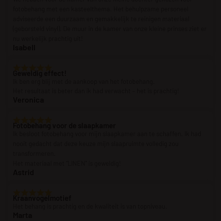
fotobehang met een kasteelthema. Het behulpzame personeel
adviseerde een duurzaam en gemakkelijk te reinigen materiaal
(geborsteld vinyl). De muur in de kamer van onze kleine prinses ziet er
nu werkelijk prachtig uit!
Isabell
Geweldig effect!
Ik ben erg blij met de aankoop van het fotobehang.
Het resultaat is beter dan ik had verwacht – het is prachtig!
Veronica
Fotobehang voor de slaapkamer
Ik besloot fotobehang voor mijn slaapkamer aan te schaffen. Ik had
nooit gedacht dat deze keuze mijn slaapruimte volledig zou
transformeren.
Het materiaal met “LINEN” is geweldig!
Astrid
Kraanvogelmotief
Het behang is prachtig en de kwaliteit is van topniveau.
Marta