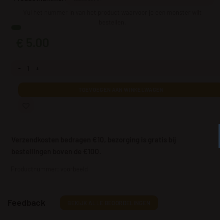
Vul het nummer in van het product waarvoor je een monster wilt
bestellen.
5.00
€
Een voorbeeld van een fotobehang aantal
TOEVOEGEN AAN WINKELWAGEN
Verzendkosten bedragen €10, bezorging is gratis bij
bestellingen boven de €100.
Productnummer: voorbeeld
Feedback
BEKIJK ALLE BEOORDELINGEN