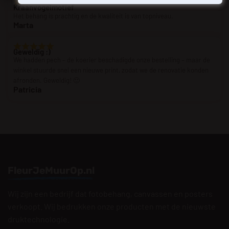
Kraanvogelmotief
Het behang is prachtig en de kwaliteit is van topniveau.
Marta
Geweldig :)
We hadden pech – de koerier beschadigde onze bestelling – maar de
winkel stuurde snel een nieuwe print, zodat we de renovatie konden
afronden. Geweldig! 🙂
Patricia
FleurJeMuurOp.nl
Wij zijn een bedrijf dat fotobehang, canvassen en posters
verkoopt. Wij bedrukken onze producten met de nieuwste
druktechnologie.