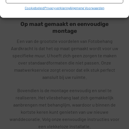
van een sfeervolle muur zonder zorgen over
Cookiebeleid
Privacyverklaring
Algemene Voorwaarden
onderhoud.
Op maat gemaakt en eenvoudige
montage
Een van de grootste voordelen van Fotobehang
Aardkracht is dat het op maat gemaakt wordt voor uw
specifieke muur. U hoeft zich geen zorgen te maken
over standaardformaten die niet passen. Onze
maatwerkservice zorgt ervoor dat elk stuk perfect
aansluit bij uw ruimte.
Bovendien is de montage eenvoudig en snel te
realiseren. Het vliesbehang laat zich gemakkelijk
aanbrengen met behanglijm, waardoor u binnen de
kortste keren kunt genieten van uw nieuwe
wanddecoratie. Volg onze eenvoudige instructies voor
een vlekkeloze installatie.