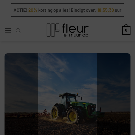
Ga
ACTIE!
20%
korting op alles! Eindigt over:
18:55:37
uur
naar
inhoud
0