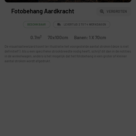
Fotobehang Aardkracht
VERGROTEN
BESCHIKBAAR
LEVERTIJD 2 TOT 4 WERKDAGEN
0.7m²
70x100cm
Banen: 1 X 70cm
De visualisatiewizard toont ter illustratie het voorgestelde aantal stroken (deze is niet
definitief!). Als u een specifieke strookbreedte nodig heeft, schrijf dit dan in de notities
in de winkelwagen, anders is het mogelijk dat het fotobehang in een groter of kleiner
aantal stroken wordt afgedrukt.