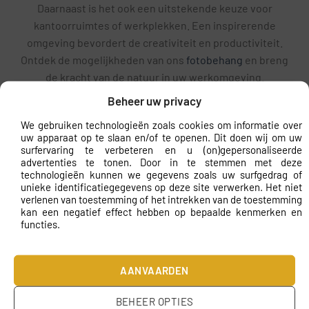
Daarnaast is het ook een uitstekende keuze voor
kantoorruimtes of werkplekken. Een inspirerende
omgeving bevordert de creativiteit en productiviteit.
Ontdek de mogelijkheden van ons
fotobehang
en breng
de kracht van de natuur in uw werkomgeving.
Beheer uw privacy
Materiaal en printkwaliteit
We gebruiken technologieën zoals cookies om informatie over
Fotobehang Aardkracht is vervaardigd van
uw apparaat op te slaan en/of te openen. Dit doen wij om uw
hoogwaardig vliesbehang, dat bekend staat om zijn
surfervaring te verbeteren en u (on)gepersonaliseerde
advertenties te tonen. Door in te stemmen met deze
duurzaamheid en gebruiksgemak. De printkwaliteit is
technologieën kunnen we gegevens zoals uw surfgedrag of
van uitstekende klasse, met levendige kleuren en
unieke identificatiegegevens op deze site verwerken. Het niet
verlenen van toestemming of het intrekken van de toestemming
scherpe details die het ontwerp tot leven brengen. Dit
kan een negatief effect hebben op bepaalde kenmerken en
zorgt ervoor dat de natuurgetrouwe uitstraling van het
functies.
fotobehang perfect tot zijn recht komt op uw muren.
Onze geavanceerde druktechnieken garanderen dat de
AANVAARDEN
kleuren langdurig mooi blijven en dat het behang
eenvoudig schoon te maken is. U kunt dus genieten
BEHEER OPTIES