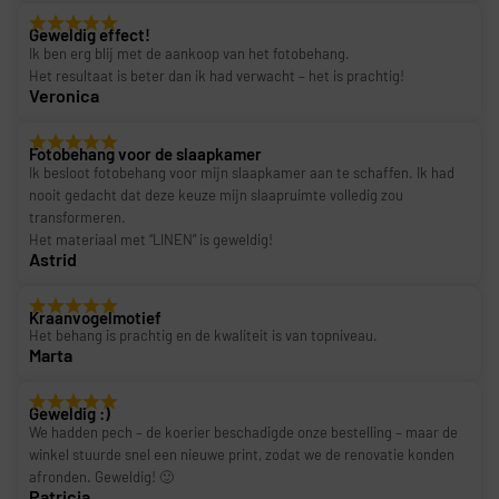
Geweldig effect!
Ik ben erg blij met de aankoop van het fotobehang.
Het resultaat is beter dan ik had verwacht – het is prachtig!
Veronica
Fotobehang voor de slaapkamer
Ik besloot fotobehang voor mijn slaapkamer aan te schaffen. Ik had
nooit gedacht dat deze keuze mijn slaapruimte volledig zou
transformeren.
Het materiaal met “LINEN” is geweldig!
Astrid
Kraanvogelmotief
Het behang is prachtig en de kwaliteit is van topniveau.
Marta
Geweldig :)
We hadden pech – de koerier beschadigde onze bestelling – maar de
winkel stuurde snel een nieuwe print, zodat we de renovatie konden
afronden. Geweldig! 🙂
Patricia