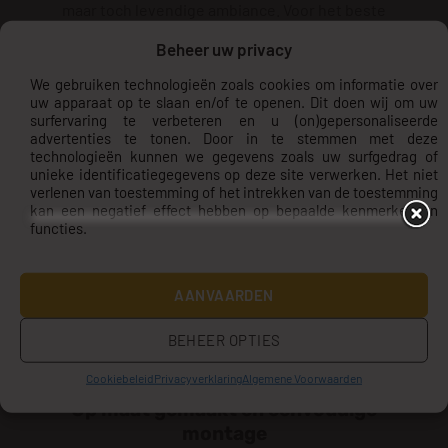
maar toch levendige ambiance. Voor het beste
resultaat kunt u het combineren met minimalistische
Beheer uw privacy
meubels en natuurlijke elementen. Ontdek ook ons
We gebruiken technologieën zoals cookies om informatie over
uitgebreide assortiment
fotobehang
voor meer
uw apparaat op te slaan en/of te openen. Dit doen wij om uw
inspiratie.
surfervaring te verbeteren en u (on)gepersonaliseerde
advertenties te tonen. Door in te stemmen met deze
Materiaal en printkwaliteit
technologieën kunnen we gegevens zoals uw surfgedrag of
unieke identificatiegegevens op deze site verwerken. Het niet
Het fotobehang is vervaardigd van hoogwaardig, non-
verlenen van toestemming of het intrekken van de toestemming
kan een negatief effect hebben op bepaalde kenmerken en
woven materiaal dat lang meegaat en eenvoudig te
functies.
onderhouden is. De printkwaliteit is van topniveau,
waardoor de kleuren helder en levendig blijven, zelfs
bij natuurlijk licht. De speciale inkt die we gebruiken, is
AANVAARDEN
UV-bestendig en zorgt ervoor dat het ontwerp niet
vervaagt. Dit maakt het behang niet alleen mooi, maar
BEHEER OPTIES
ook duurzaam en geschikt voor elk seizoen.
Cookiebeleid
Privacyverklaring
Algemene Voorwaarden
Op maat gemaakt en eenvoudige
montage