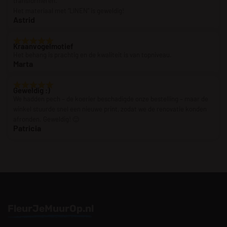
transformeren.
Het materiaal met “LINEN” is geweldig!
Astrid
Kraanvogelmotief
Het behang is prachtig en de kwaliteit is van topniveau.
Marta
Geweldig :)
We hadden pech – de koerier beschadigde onze bestelling – maar de
winkel stuurde snel een nieuwe print, zodat we de renovatie konden
afronden. Geweldig! 🙂
Patricia
FleurJeMuurOp.nl