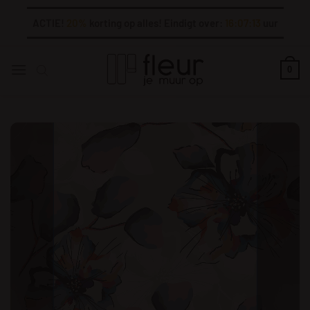
Ga
ACTIE!
20%
korting op alles! Eindigt over:
16:07:13
uur
naar
inhoud
0