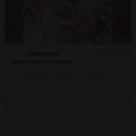
Fotobehang
VERGROTEN
Bloemimpressionisme
BESCHIKBAAR
LEVERTIJD 2 TOT 4 WERKDAGEN
0.7m²
70x100cm
Banen: 1 X 70cm
De visualisatiewizard toont ter illustratie het voorgestelde aantal stroken (deze is niet
definitief!). Als u een specifieke strookbreedte nodig heeft, schrijf dit dan in de notities
in de winkelwagen, anders is het mogelijk dat het fotobehang in een groter of kleiner
aantal stroken wordt afgedrukt.