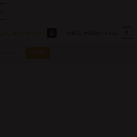
ur
op
06 41 81 91 13
WINKELWAGEN /
€
0.00
0
ZOEKEN