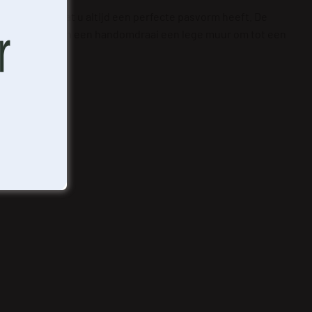
uw muur, zodat u altijd een perfecte pasvorm heeft. De
eden tovert u in een handomdraai een lege muur om tot een