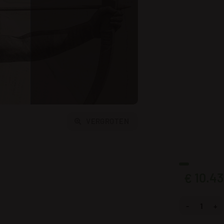
VERGROTEN
10.43
€
Fotobehang Bo