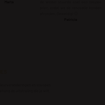
Marta
de winkel stuurde snel een nieuwe
print, zodat we de renovatie konden
afronden. Geweldig! 🙂
Patricia
IES
e kleurveranderingen en sta open
ang de uitstraling die je wilt.