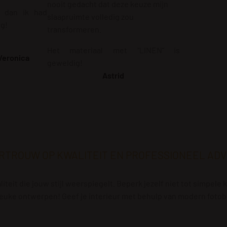
nooit gedacht dat deze keuze mijn
r dan ik had
slaapruimte volledig zou
ig!
transformeren.
Het materiaal met “LINEN” is
Veronica
geweldig!
Astrid
RTROUW OP KWALITEIT EN PROFESSIONEEL ADV
iteit die jouw stijl weerspiegelt. Beperk jezelf niet tot simpel
euke ontwerpen! Geef je interieur met behulp van modern fotobeh