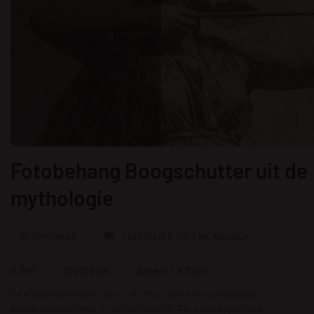
Fotobehang Boogschutter uit de
mythologie
BESCHIKBAAR
LEVERTIJD 2 TOT 4 WERKDAGEN
0.7m²
70x100cm
Banen: 1 X 70cm
De visualisatiewizard toont ter illustratie het voorgestelde
aantal stroken (deze is niet definitief!). Als u een specifieke