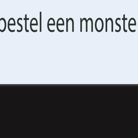
emaakt wordt. U kunt de afmetingen precies laten aansluiten op 
n. Met de bijgeleverde instructies en een paar basisbenodigdh
een leuke activiteit die u snel resultaat oplevert.
ng