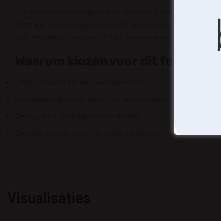
Een groot voordeel van ons fotobehang is dat het op maat g
montage is eenvoudig en vereist geen speciale vaardighede
indrukwekkend kunstwerk. Het aanbrengen van het behang is 
Waarom kiezen voor dit fotobeha
Uniek ontwerp dat een verhaal vertelt.
Hoogwaardige materialen voor langdurige schoonheid.
Eenvoudige montage zonder gedoe.
Op maat gemaakt voor de perfecte pasvorm.
Visualisaties