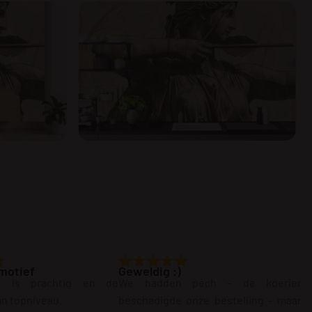
motief
Geweldig :)
g is prachtig en de
We hadden pech – de koerier
van topniveau.
beschadigde onze bestelling – maar