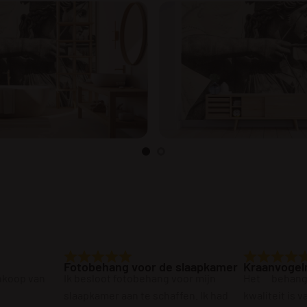
Fotobehang voor de slaapkamer
Kraanvogel
ankoop van
Ik besloot fotobehang voor mijn
Het behan
slaapkamer aan te schaffen. Ik had
kwaliteit is 