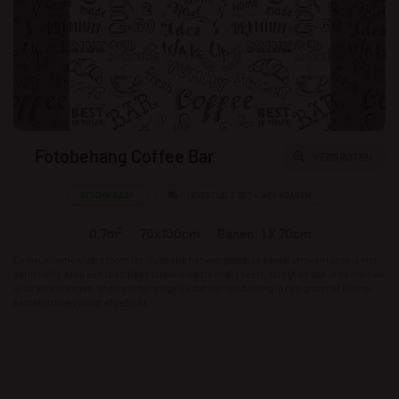
Fotobehang Coffee Bar
VERGROTEN
BESCHIKBAAR
LEVERTIJD 2 TOT 4 WERKDAGEN
0.7m²
70x100cm
Banen: 1 X 70cm
De visualisatiewizard toont ter illustratie het voorgestelde aantal stroken (deze is niet
definitief!). Als u een specifieke strookbreedte nodig heeft, schrijf dit dan in de notities
in de winkelwagen, anders is het mogelijk dat het fotobehang in een groter of kleiner
aantal stroken wordt afgedrukt.