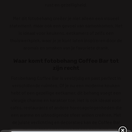
rust en gezelligheid.
Met dit fotobehang creëer je niet alleen een visueel
statement, maar ook een gevoel van samenkomen. Het
is ideaal voor keukens, eetkamers of zelfs een
thuiswerkplek, waar je je kunt laten inspireren door de
aroma’s en smaken van je favoriete drank.
Waar komt fotobehang Coffee Bar tot
zijn recht
Fotobehang Coffee Bar is veelzijdig en past perfect in
verschillende ruimtes. Of je nu een moderne keuken
hebt of een gezellige eetkamer, dit behang voegt een
vleugje charme en karakter toe. Het is ook ideaal voor
cafés, restaurants of andere horecagelegenheden die
een warme en uitnodigende sfeer willen creëren. Met
de juiste verlichting en decoraties kan de Coffee Bar
jouw ruimte omtoveren tot een populaire