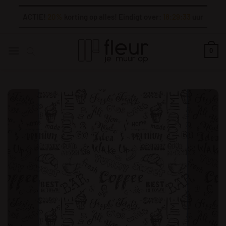
Ga
ACTIE!
20%
korting op alles! Eindigt over:
18:29:32
uur
naar
inhoud
0