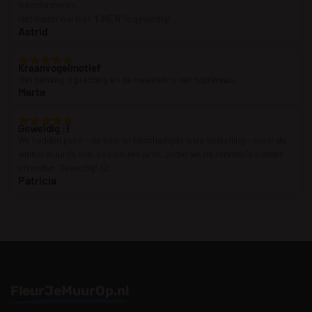
transformeren.
Het materiaal met “LINEN” is geweldig!
Astrid
Kraanvogelmotief
Het behang is prachtig en de kwaliteit is van topniveau.
Marta
Geweldig :)
We hadden pech – de koerier beschadigde onze bestelling – maar de
winkel stuurde snel een nieuwe print, zodat we de renovatie konden
afronden. Geweldig! 🙂
Patricia
FleurJeMuurOp.nl