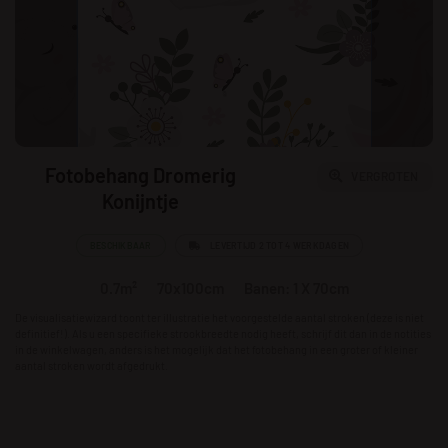
Fotobehang Dromerig
VERGROTEN
Konijntje
BESCHIKBAAR
LEVERTIJD 2 TOT 4 WERKDAGEN
0.7m²
70x100cm
Banen: 1 X 70cm
De visualisatiewizard toont ter illustratie het voorgestelde aantal stroken (deze is niet
definitief!). Als u een specifieke strookbreedte nodig heeft, schrijf dit dan in de notities
in de winkelwagen, anders is het mogelijk dat het fotobehang in een groter of kleiner
aantal stroken wordt afgedrukt.