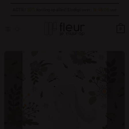
Ga
ACTIE!
20%
korting op alles! Eindigt over:
16:47:59
uur
naar
inhoud
0