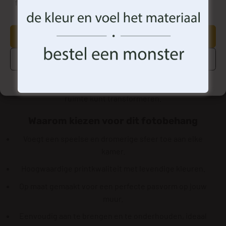
functies.
Bij het bestellen van Fotobehang Dromerig Konijntje
profiteer je van een op maat gemaakte service. Je kunt
de afmetingen volledig aanpassen aan jouw muur,
AANVAARDEN
zodat je altijd een perfecte fit hebt. De montage is
BEHEER OPTIES
eenvoudig en snel; het behang kan met de juiste lijm
eenvoudig op de muur worden aangebracht. Volg de
Cookiebeleid
Privacyverklaring
Algemene Voorwaarden
bijgeleverde instructies en je zult zien hoe snel je jouw
ruimte kunt transformeren.
Waarom kiezen voor dit fotobehang
Voegt een speelse en dromerige sfeer toe aan elke
kamer.
Hoogwaardige printkwaliteit met levendige kleuren.
Op maat gemaakt voor een perfecte pasvorm op jouw
muur.
Eenvoudig aan te brengen en te onderhouden, ideaal