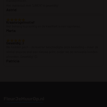
transformeren.
Het materiaal met “LINEN” is geweldig!
Astrid
Kraanvogelmotief
Het behang is prachtig en de kwaliteit is van topniveau.
Marta
Geweldig :)
We hadden pech – de koerier beschadigde onze bestelling – maar de
winkel stuurde snel een nieuwe print, zodat we de renovatie konden
afronden. Geweldig! 🙂
Patricia
FleurJeMuurOp.nl