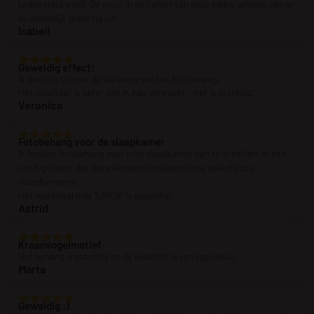
(geborsteld vinyl). De muur in de kamer van onze kleine prinses ziet er
nu werkelijk prachtig uit!
Isabell
Geweldig effect!
Ik ben erg blij met de aankoop van het fotobehang.
Het resultaat is beter dan ik had verwacht – het is prachtig!
Veronica
Fotobehang voor de slaapkamer
Ik besloot fotobehang voor mijn slaapkamer aan te schaffen. Ik had
nooit gedacht dat deze keuze mijn slaapruimte volledig zou
transformeren.
Het materiaal met “LINEN” is geweldig!
Astrid
Kraanvogelmotief
Het behang is prachtig en de kwaliteit is van topniveau.
Marta
Geweldig :)