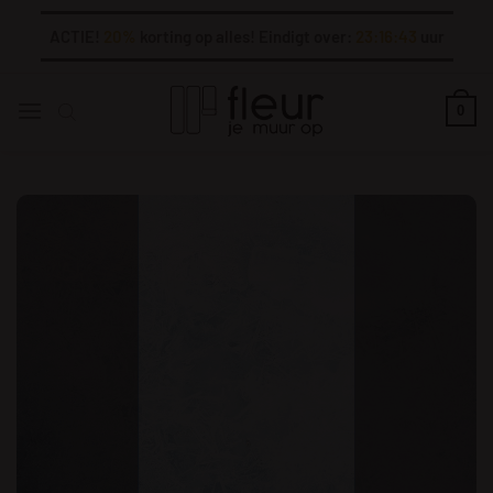
Ga
ACTIE!
20%
korting op alles! Eindigt over:
23:16:42
uur
naar
inhoud
0