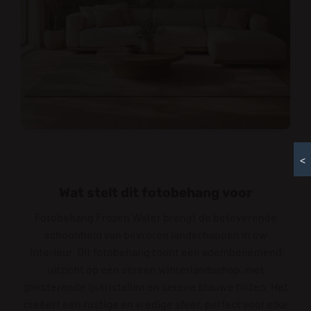
<
Wat stelt dit fotobehang voor
Fotobehang Frozen Water brengt de betoverende
schoonheid van bevroren landschappen in uw
interieur. Dit fotobehang toont een adembenemend
uitzicht op een sereen winterlandschap, met
glinsterende ijskristallen en serene blauwe tinten. Het
creëert een rustige en vredige sfeer, perfect voor elke