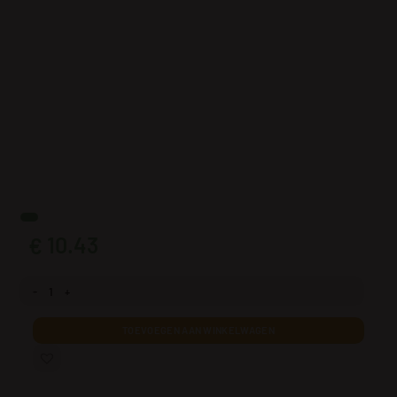
10.43
€
Fotobehang Frozen Water aantal
TOEVOEGEN AAN WINKELWAGEN