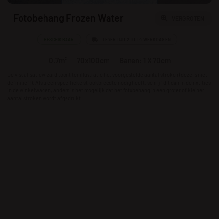
Fotobehang Frozen Water
VERGROTEN
BESCHIKBAAR
LEVERTIJD 2 TOT 4 WERKDAGEN
0.7m²
70x100cm
Banen: 1 X 70cm
De visualisatiewizard toont ter illustratie het voorgestelde aantal stroken (deze is niet
definitief!). Als u een specifieke strookbreedte nodig heeft, schrijf dit dan in de notities
in de winkelwagen, anders is het mogelijk dat het fotobehang in een groter of kleiner
aantal stroken wordt afgedrukt.