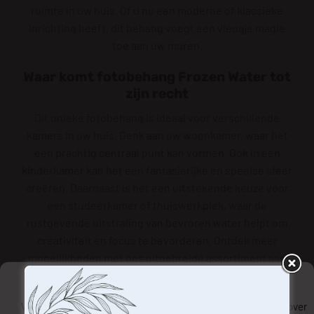
ruimte in uw huis. Of u nu een moderne of klassieke
inrichting heeft, dit behang voegt een vleugje magie
toe aan uw muren.
Waar komt fotobehang Frozen Water tot
zijn recht
Dit unieke fotobehang is ideaal voor verschillende
kamers in uw huis. Denk aan uw woonkamer, waar het
een prachtig centraal punt kan vormen. Ook in een
kinderkamer kan het een fantasierijke en speelse sfeer
creëren. Daarnaast is het een uitstekende keuze voor
een studeerkamer of thuiswerkplek, waar de
rustgevende uitstraling van bevroren water helpt om
creativiteit en focus te bevorderen. Ontdek meer
mogelijkheden met ons uitgebreide assortiment aan
fotobehang
.
Beheer uw privacy
Materiaal en printkwaliteit
We gebruiken technologieën zoals cookies om informatie over