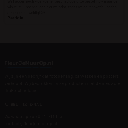
We hadden pech – de koerier beschadigde onze bestelling – maar de
winkel stuurde snel een nieuwe print, zodat we de renovatie konden
afronden. Geweldig! 🙂
Patricia
FleurJeMuurOp.nl
Wij zijn een bedrijf dat fotobehang, canvassen en posters
verkoopt. Wij bedrukken onze producten met de nieuwste
druktechnologie.
BEL
E-MAIL
Via whatsapp op 06 41 81 91 13
contact@fleurjemuurop.nl