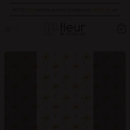
Ga
ACTIE!
20%
korting op alles! Eindigt over:
22:04:32
uur
naar
inhoud
0