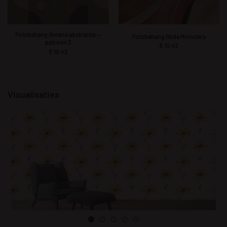
Fotobehang Groene abstractie —
Fotobehang Rode Monstera
patroon 2
€
10.43
€
10.43
Visualisaties