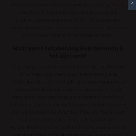
<
bloemsoorten geeft een dynamisch en speels effect,
waardoor dit fotobehang perfect is voor zowel
moderne als klassieke interieurs. Het is meer dan
alleen decoratie; het vertelt een verhaal van natuur en
schoonheid, dat elke kijker zal aanspreken.
Waar komt fotobehang Gele bloemen 3
tot zijn recht
Dit prachtige fotobehang komt het beste tot zijn recht
in ruimtes waar je een positieve en energieke
uitstraling wilt creëren. Denk aan je woonkamer, waar
het een uitnodigende sfeer kan scheppen, of in de
slaapkamer voor een frisse en ontspannen ambiance.
Ook in een studeerkamer of kantoor kan dit behang een
stimulerende en inspirerende omgeving creëren. Het
is een veelzijdige keuze die zich aanpast aan
verschillende stijlen en smaken. Ontdek meer van onze
prachtige collectie
fotobehang
en laat je inspireren.