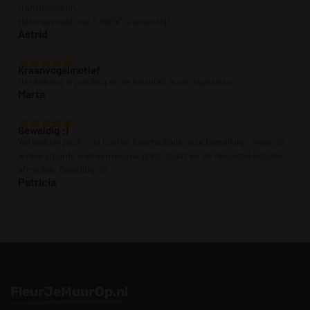
transformeren.
Het materiaal met “LINEN” is geweldig!
Astrid
Kraanvogelmotief
Het behang is prachtig en de kwaliteit is van topniveau.
Marta
Geweldig :)
We hadden pech – de koerier beschadigde onze bestelling – maar de
winkel stuurde snel een nieuwe print, zodat we de renovatie konden
afronden. Geweldig! 🙂
Patricia
FleurJeMuurOp.nl