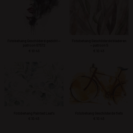
Fotobehang Geschilderd gezicht —
Fotobehang Geschilderde bladeren
patroon 67572
— patroon 5
€
10.43
€
10.43
Fotobehang Painted Leafs
Fotobehang Geschilderde fiets
€
10.43
€
10.43