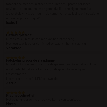
fotobehang met een kasteelthema. Het behulpzame personeel
adviseerde een duurzaam en gemakkelijk te reinigen materiaal
(geborsteld vinyl). De muur in de kamer van onze kleine prinses ziet er
nu werkelijk prachtig uit!
Isabell
Geweldig effect!
Ik ben erg blij met de aankoop van het fotobehang.
Het resultaat is beter dan ik had verwacht – het is prachtig!
Veronica
Fotobehang voor de slaapkamer
Ik besloot fotobehang voor mijn slaapkamer aan te schaffen. Ik had
nooit gedacht dat deze keuze mijn slaapruimte volledig zou
transformeren.
Het materiaal met “LINEN” is geweldig!
Astrid
Kraanvogelmotief
Het behang is prachtig en de kwaliteit is van topniveau.
Marta