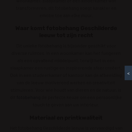
woonkamer, slaapkamer of een kinderkamer wilt
transformeren, dit fotobehang voegt karakter en
emotie toe aan elke muur.
Waar komt fotobehang Geschilderde
leeuw tot zijn recht
Dit unieke fotobehang is bijzonder geschikt voor
diverse ruimtes. In een woonkamer kan het fungeren
als een opvallend middelpunt, terwijl het in een
slaapkamer een rustige en inspirerende sfeer creëert.
<
Ook in een studeerkamer of kantoor kan de afbeelding
van de leeuw motiverend werken en creativiteit
stimuleren. Voor wie houdt van dieren en de natuur, is
dit
fotobehang
de perfecte keuze om een persoonlijke
touch te geven aan uw interieur.
Materiaal en printkwaliteit
Het fotobehang Geschilderde leeuw is vervaardigd van