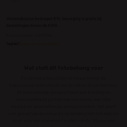
Verzendkosten bedragen €10, bezorging is gratis bij
bestellingen boven de €100.
Productnummer: 1431197194
Twijfels?
Bestel een monster (€ 5.00)
Wat stelt dit fotobehang voor
Fotobehang Geschilderde leeuw brengt de
majestueuze schoonheid van de natuur in uw interieur.
Dit kunstzinnige ontwerp toont een krachtig en
indrukwekkend portret van een leeuw, met rijke
kleuren en gedetailleerde penseelstreken. Het geeft
een gevoel van avontuur en verbinding met het wild, en
zorgt voor een statement in elke ruimte. Of u nu een