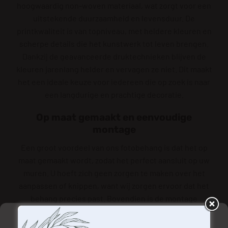
hoogwaardig non-woven materiaal, wat zorgt voor een
uitstekende duurzaamheid en levensduur. De
printkwaliteit is van topniveau, met heldere kleuren en
scherpe details die het kunstwerk tot leven brengen.
Dankzij de geavanceerde druktechnieken blijven de
kleuren jarenlang helder en vervagen ze niet. Dit maakt
het een ideale keuze voor iedereen die op zoek is naar
een langdurige en prachtige decoratie.
Op maat gemaakt en eenvoudige
montage
Een groot voordeel van ons fotobehang is dat het op
maat gemaakt wordt, zodat het perfect aansluit op uw
muren. U hoeft zich geen zorgen te maken over het
aanpassen of knippen, want wij zorgen ervoor dat het
behang precies past. Bovendien is de montage
eenvoudig en snel. Met de juiste instructies en een
Beheer uw privacy
beetje geduld tovert u in no-time een saaie muur om in