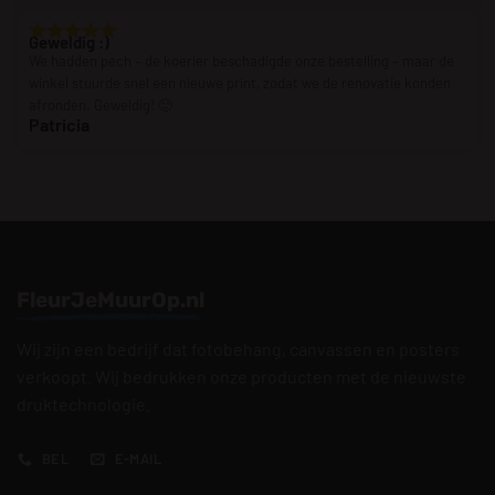
Geweldig :)
We hadden pech – de koerier beschadigde onze bestelling – maar de
winkel stuurde snel een nieuwe print, zodat we de renovatie konden
afronden. Geweldig! 🙂
Patricia
FleurJeMuurOp.nl
Wij zijn een bedrijf dat fotobehang, canvassen en posters
verkoopt. Wij bedrukken onze producten met de nieuwste
druktechnologie.
BEL
E-MAIL