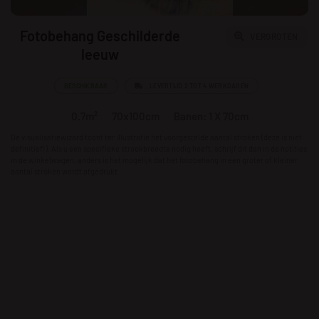
Fotobehang Geschilderde
VERGROTEN
leeuw
BESCHIKBAAR
LEVERTIJD 2 TOT 4 WERKDAGEN
0.7m²
70x100cm
Banen: 1 X 70cm
De visualisatiewizard toont ter illustratie het voorgestelde aantal stroken (deze is niet
definitief!). Als u een specifieke strookbreedte nodig heeft, schrijf dit dan in de notities
in de winkelwagen, anders is het mogelijk dat het fotobehang in een groter of kleiner
aantal stroken wordt afgedrukt.