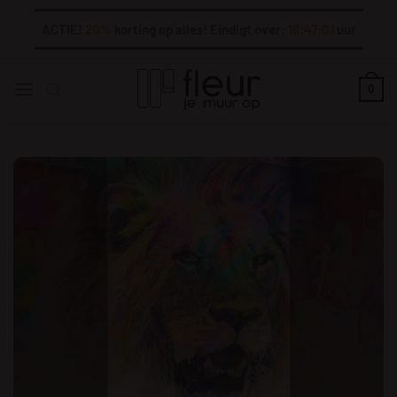
Ga
ACTIE!
20%
korting op alles! Eindigt over:
16:47:01
uur
naar
inhoud
0