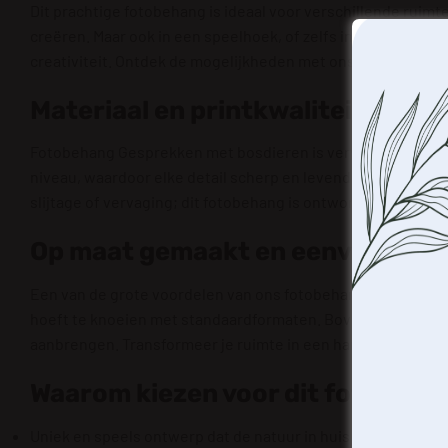
Dit prachtige fotobehang is ideaal voor verschillende ruimt
creëren. Maar ook in een speelhoek, of zelfs in een hobbykam
creativiteit. Ontdek de mogelijkheden met ons
fotobehang
e
Materiaal en printkwaliteit
Fotobehang Gesprekken met bosdieren is vervaardigd van hoo
niveau, waardoor elke detail scherp en levendig wordt weer
slijtage of vervaging; dit fotobehang is ontworpen om jaren
Op maat gemaakt en eenvoudige
Een van de grote voordelen van ons fotobehang is dat het o
hoeft te knoeien met standaardformaten. Bovendien is de m
aanbrengen. Transformeer je ruimte in een handomdraai!
Waarom kiezen voor dit fotobeha
We gebru
Uniek en speels ontwerp dat de natuur in huis brengt.
en/of 