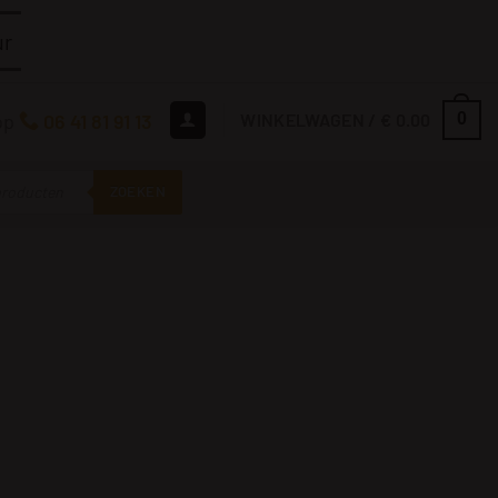
r
op
06 41 81 91 13
WINKELWAGEN /
€
0.00
0
ZOEKEN