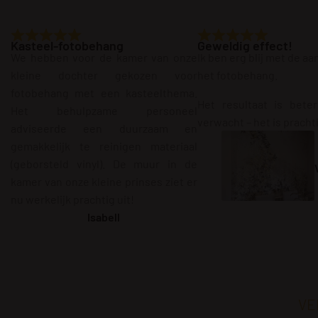
Kasteel-fotobehang
Geweldig effect!
We hebben voor de kamer van onze
Ik ben erg blij met de a
kleine dochter gekozen voor
het fotobehang.
fotobehang met een kasteelthema.
Het resultaat is bete
Het behulpzame personeel
verwacht – het is pracht
adviseerde een duurzaam en
gemakkelijk te reinigen materiaal
(geborsteld vinyl). De muur in de
kamer van onze kleine prinses ziet er
nu werkelijk prachtig uit!
Isabell
VE