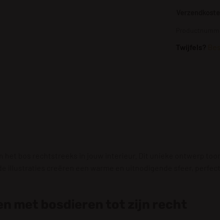
Verzendkosten
Productnumme
Twijfels?
Bes
et bos rechtstreeks in jouw interieur. Dit unieke ontwerp too
rde illustraties creëren een warme en uitnodigende sfeer, perfect
 met bosdieren tot zijn recht