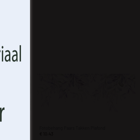
met deze
 unieke
emming of
bepaalde
patroon 2
Fotobehang Paars Takken Plafond
€
10.43