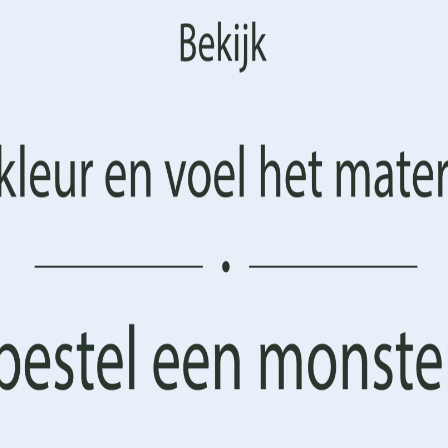
ersonaliseerde advertenties te tonen. Door in te stemmen 
 resultaat.
logieën kunnen we gegevens zoals uw surfgedrag of
catiegegevens op deze site verwerken. Het niet verlenen van toest
rekken van de toestemming kan een negatief effect hebben op 
en en functies.
 elke doe-het-zelver.
AANVAARDEN
BEHEER OPTIES
Cookiebeleid
Privacyverklaring
Algemene Voorwaarden
d in Australia
Fotobehang Giraf in het groen — 
€
10.43