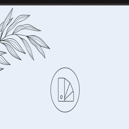
es in huis. Denk aan de kinderkamer, waar het de fantasie van j
er komt dit behang perfect tot zijn recht. Het voegt niet alleen
n maak van elke kamer een unieke beleving.
gwaardig materiaal dat zorgt voor duurzaamheid en langdurige k
gegeven. Dit behang is niet alleen mooi om naar te kijken, maa
lang mee te gaan.
 montage
p maat gemaakt wordt. Dit betekent dat je kunt kiezen voor de p
ontage eenvoudig en gebruiksvriendelijk. Met de bijgeleverde i
Beheer uw privacy
ng
iken technologieën zoals cookies om informatie over uw apparaat op
te openen. Dit doen wij om uw surfervaring te verbeter