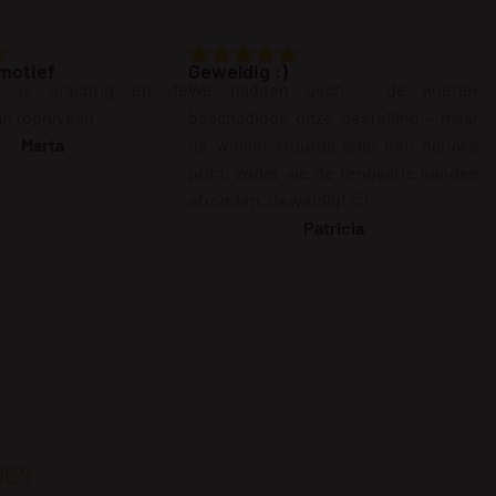
motief
Geweldig :)
g is prachtig en de
We hadden pech – de koerier
van topniveau.
beschadigde onze bestelling – maar
Marta
de winkel stuurde snel een nieuwe
print, zodat we de renovatie konden
afronden. Geweldig! 🙂
Patricia
IES