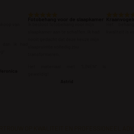
Fotobehang voor de slaapkamer
Kraanvogel
ankoop van
Ik besloot fotobehang voor mijn
Het behan
slaapkamer aan te schaffen. Ik had
kwaliteit is 
nooit gedacht dat deze keuze mijn
r dan ik had
slaapruimte volledig zou
ig!
transformeren.
Het materiaal met “LINEN” is
Veronica
geweldig!
Astrid
RTROUW OP KWALITEIT EN PROFESSIONEEL ADV