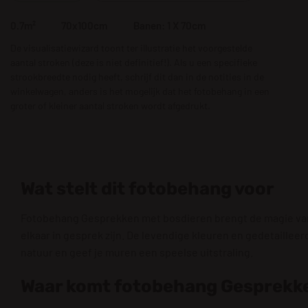
0.7m²
70x100cm
Banen: 1 X 70cm
De visualisatiewizard toont ter illustratie het voorgestelde
aantal stroken (deze is niet definitief!). Als u een specifieke
strookbreedte nodig heeft, schrijf dit dan in de notities in de
winkelwagen, anders is het mogelijk dat het fotobehang in een
groter of kleiner aantal stroken wordt afgedrukt.
Wat stelt dit fotobehang voor
Fotobehang Gesprekken met bosdieren brengt de magie van h
elkaar in gesprek zijn. De levendige kleuren en gedetaillee
natuur en geef je muren een speelse uitstraling.
Waar komt fotobehang Gesprekken