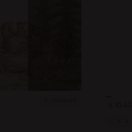
VERGROTEN
10.43
€
Fotobehang G