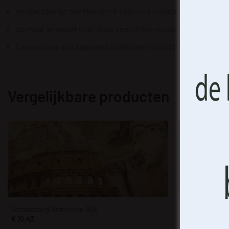
(on)gep
Hoogwaardige printkwaliteit voor een levendig en duurzaam
techno
identifi
Op maat gemaakt voor jouw specifieke muurafmetingen.
het int
kenmerk
Eenvoudige montage met duidelijke instructies, ideaal voor
Vergelijkbare producten
Fotobehang Romeinse Rijk
Fotobehang Roa
€
10.43
€
10.43