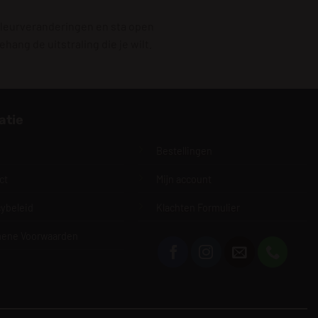
e kleurveranderingen en sta open
ang de uitstraling die je wilt.
atie
E
Bestellingen
ct
Mijn account
cybeleid
Klachten Formulier
ene Voorwaarden