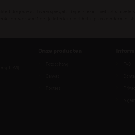
iteit die jouw stijl weerspiegelt. Beperk jezelf niet tot simpel
euke ontwerpen! Geef je interieur met behulp van modern fotobeh
Onze producten
Inform
Fotobehang
FAQ
koopt. Wij
.
Canvas
Conta
Posters
Priva
Algem