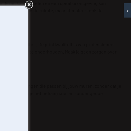
e kinderen kan prikkelen en een speelse omgeving kan
 karakter toe aan de ruimte, maar stimuleert ook de
<
leurintensiteit. De printkwaliteit is van professioneel
r ook eenvoudig te onderhouden. Maak je geen zorgen over
erfecte afmetingen die passen bij jouw muren, zonder dat je
nstructies kun je het behang snel en zonder gedoe
 te slaan
en en u