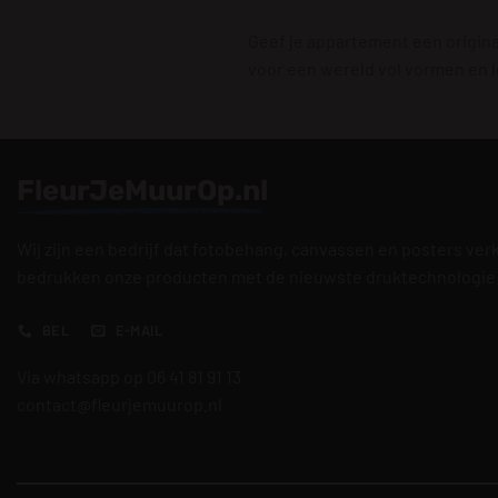
Geef je appartement een original
voor een wereld vol vormen en l
FleurJeMuurOp.nl
Wij zijn een bedrijf dat fotobehang, canvassen en posters ver
bedrukken onze producten met de nieuwste druktechnologie
BEL
E-MAIL
Via whatsapp op 06 41 81 91 13
contact@fleurjemuurop.nl