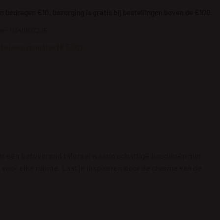
 bedragen €10, bezorging is gratis bij bestellingen boven de €100.
r: 11340807235
tel een monster (€ 5.00)
nt een betoverend tafereel waarin schattige bosdieren met
 voor elke ruimte. Laat je inspireren door de charme van de