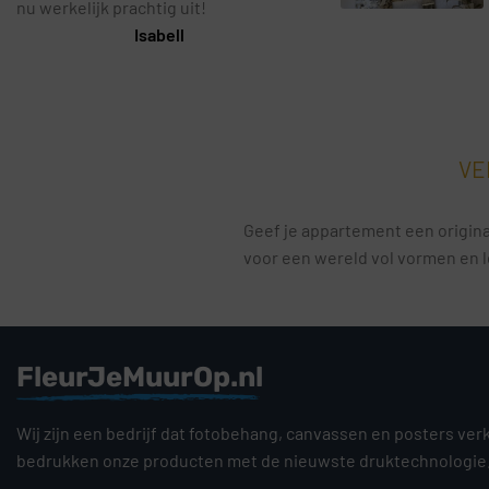
nu werkelijk prachtig uit!
Isabell
VE
Geef je appartement een original
voor een wereld vol vormen en l
FleurJeMuurOp.nl
Wij zijn een bedrijf dat fotobehang, canvassen en posters ver
bedrukken onze producten met de nieuwste druktechnologie