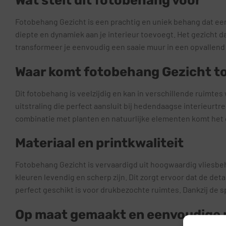
Wat stelt dit fotobehang voor
Fotobehang Gezicht is een prachtig en uniek behang dat een
diepte en dynamiek aan je interieur toevoegt. Het gezicht dat
transformeer je eenvoudig een saaie muur in een opvallend k
Waar komt fotobehang Gezicht tot
Dit fotobehang is veelzijdig en kan in verschillende ruimt
uitstraling die perfect aansluit bij hedendaagse interieurt
combinatie met planten en natuurlijke elementen komt het 
Materiaal en printkwaliteit
Fotobehang Gezicht is vervaardigd uit hoogwaardig vliesbeh
kleuren levendig en scherp zijn. Dit zorgt ervoor dat de det
perfect geschikt is voor drukbezochte ruimtes. Dankzij de s
Op maat gemaakt en eenvoudige