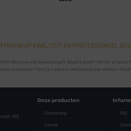
RTROUW OP KWALITEIT EN PROFESSIONEEL ADV
iteit die jouw stijl weerspiegelt. Beperk jezelf niet tot simpel
euke ontwerpen! Geef je interieur met behulp van modern fotobeh
Onze producten
Inform
Fotobehang
FAQ
koopt. Wij
.
Canvas
Conta