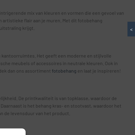
 intrigerende mix van kleuren en vormen die een gevoel van
n artistieke flair aan je muren. Met dit fotobehang
tstraling krijgt.
<
 kantoorruimtes. Het geeft een moderne en stijlvolle
ische meubels of accessoires in neutrale kleuren. Ook in
tdek dan ons assortiment
fotobehang
en laat je inspireren!
jkheid. De printkwaliteit is van topklasse, waardoor de
j. Daarnaast is het behang kras- en stootvast, waardoor het
aan de levensduur van het product.