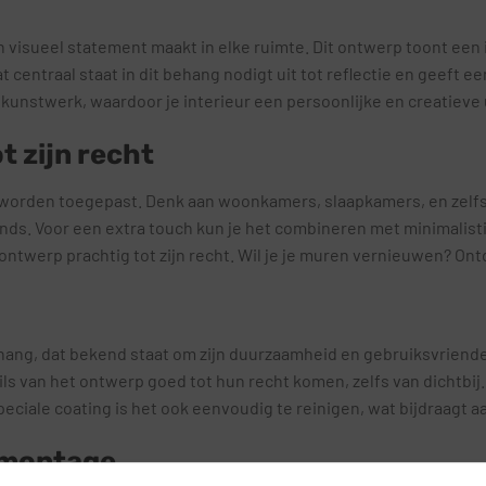
 visueel statement maakt in elke ruimte. Dit ontwerp toont een
 centraal staat in dit behang nodigt uit tot reflectie en geeft ee
unstwerk, waardoor je interieur een persoonlijke en creatieve ui
 zijn recht
es worden toegepast. Denk aan woonkamers, slaapkamers, en zelfs
rends. Voor een extra touch kun je het combineren met minimalist
ontwerp prachtig tot zijn recht. Wil je je muren vernieuwen? On
ang, dat bekend staat om zijn duurzaamheid en gebruiksvriendeli
ails van het ontwerp goed tot hun recht komen, zelfs van dichtbi
peciale coating is het ook eenvoudig te reinigen, wat bijdraagt 
 montage