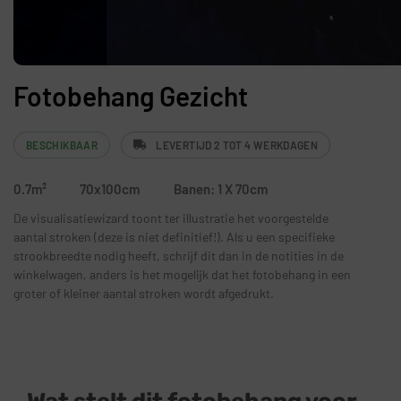
Fotobehang Gezicht
BESCHIKBAAR
LEVERTIJD 2 TOT 4 WERKDAGEN
0.7m²
70x100cm
Banen: 1 X 70cm
De visualisatiewizard toont ter illustratie het voorgestelde
aantal stroken (deze is niet definitief!). Als u een specifieke
strookbreedte nodig heeft, schrijf dit dan in de notities in de
winkelwagen, anders is het mogelijk dat het fotobehang in een
groter of kleiner aantal stroken wordt afgedrukt.