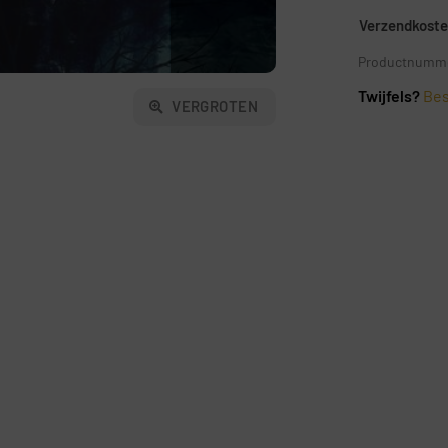
Verzendkosten
Productnumme
Twijfels?
Bes
VERGROTEN