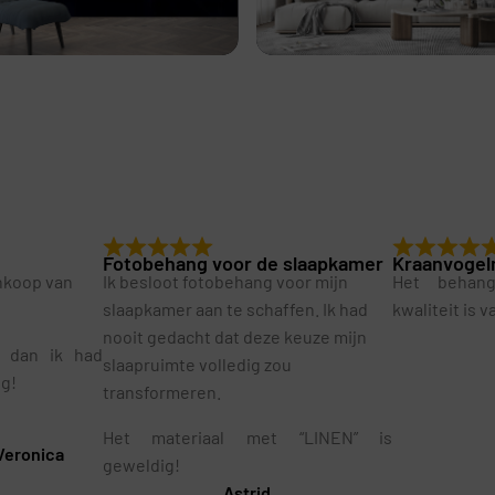
Fotobehang voor de slaapkamer
Kraanvogel
ankoop van
Ik besloot fotobehang voor mijn
Het behan
slaapkamer aan te schaffen. Ik had
kwaliteit is 
nooit gedacht dat deze keuze mijn
r dan ik had
slaapruimte volledig zou
ig!
transformeren.
Het materiaal met “LINEN” is
Veronica
geweldig!
Astrid