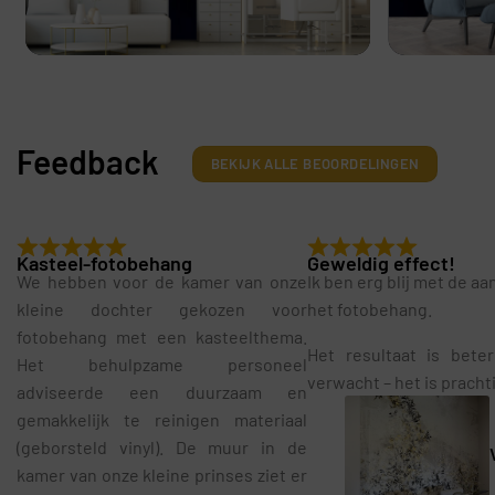
Feedback
BEKIJK ALLE BEOORDELINGEN
Kasteel-fotobehang
Geweldig effect!
We hebben voor de kamer van onze
Ik ben erg blij met de a
kleine dochter gekozen voor
het fotobehang.
fotobehang met een kasteelthema.
Het resultaat is bete
Het behulpzame personeel
verwacht – het is pracht
adviseerde een duurzaam en
gemakkelijk te reinigen materiaal
(geborsteld vinyl). De muur in de
kamer van onze kleine prinses ziet er