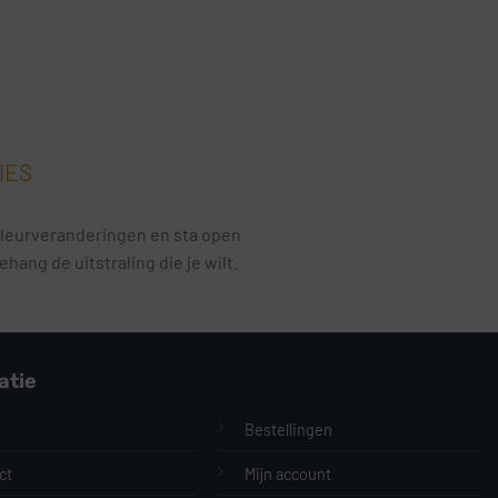
IES
e kleurveranderingen en sta open
ang de uitstraling die je wilt.
atie
E
Bestellingen
ct
Mijn account