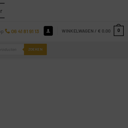
r
op
06 41 81 91 13
WINKELWAGEN /
€
0.00
0
ZOEKEN