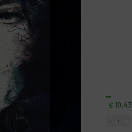
10.43
€
Fotobehang Ge