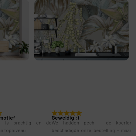
motief
Geweldig :)
g is prachtig en de
We hadden pech – de koerier
van topniveau.
beschadigde onze bestelling – maar