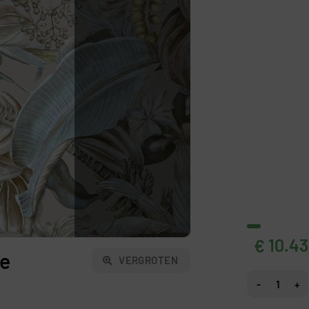
10.43
€
ie
VERGROTEN
Fotobehang Gr