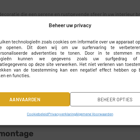
coratie die een serene en rustgevende sfeer in uw interieur br
oderne en minimalistische woonstijlen. De harmonieuze kleuren 
Beheer uw privacy
iken technologieën zoals cookies om informatie over uw apparaat op
e harmonie tot zijn recht
te openen. Dit doen wij om uw surfervaring te verbeter
ersonaliseerde advertenties te tonen. Door in te stemmen 
ar ontspanning en comfort voorop staan. Denk hierbij aan uw wo
logieën kunnen we gegevens zoals uw surfgedrag of
catiegegevens op deze site verwerken. Het niet verlenen van toest
iance, waardoor het perfect is voor een rustige leeshoek of ee
rekken van de toestemming kan een negatief effect hebben op 
en en functies.
AANVAARDEN
BEHEER OPTIES
rdig vliesbehang, wat zorgt voor een uitstekende printkwaliteit
p zijn scherp en levendig, waardoor elk element van het fotobeh
Cookiebeleid
Privacyverklaring
Algemene Voorwaarden
 montage