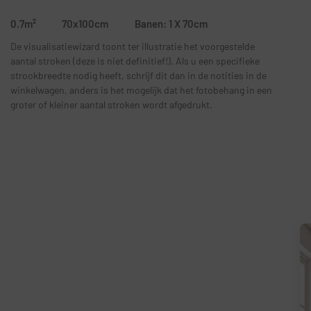
0.7m²
70x100cm
Banen: 1 X 70cm
De visualisatiewizard toont ter illustratie het voorgestelde
aantal stroken (deze is niet definitief!). Als u een specifieke
strookbreedte nodig heeft, schrijf dit dan in de notities in de
winkelwagen, anders is het mogelijk dat het fotobehang in een
groter of kleiner aantal stroken wordt afgedrukt.