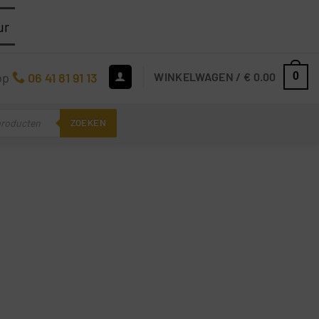
ur
op
06 41 81 91 13
WINKELWAGEN /
€
0.00
0
ZOEKEN