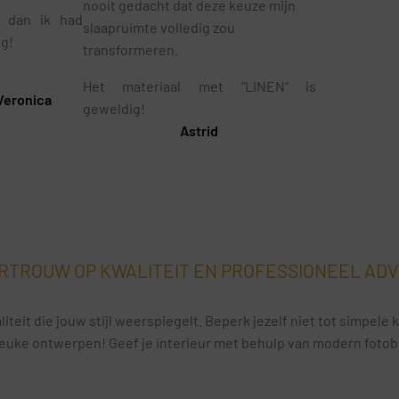
nooit gedacht dat deze keuze mijn
r dan ik had
slaapruimte volledig zou
ig!
transformeren.
Het materiaal met “LINEN” is
Veronica
geweldig!
Astrid
RTROUW OP KWALITEIT EN PROFESSIONEEL ADV
iteit die jouw stijl weerspiegelt. Beperk jezelf niet tot simpel
euke ontwerpen! Geef je interieur met behulp van modern fotobeh