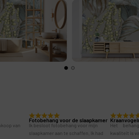
Fotobehang voor de slaapkamer
Kraanvogel
ankoop van
Ik besloot fotobehang voor mijn
Het behan
slaapkamer aan te schaffen. Ik had
kwaliteit is 