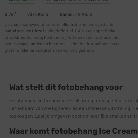
0.7m²
70x100cm
Banen: 1 X 70cm
De visualisatiewizard toont ter illustratie het voorgestelde
aantal stroken (deze is niet definitief!). Als u een specifieke
strookbreedte nodig heeft, schrijf dit dan in de notities in de
winkelwagen, anders is het mogelijk dat het fotobehang in een
groter of kleiner aantal stroken wordt afgedrukt.
Wat stelt dit fotobehang voor
Fotobehang Ice Cream on a Stick brengt een speelse en vrolij
liefhebbers van zoetigheden en een zomerse uitstraling. He
toevoegen. Laat je omgeven door de heerlijke smaken en fri
Waar komt fotobehang Ice Cream o