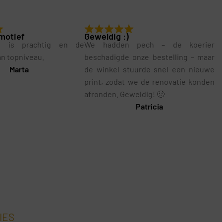
motief
Geweldig :)
g is prachtig en de
We hadden pech – de koerier
van topniveau.
beschadigde onze bestelling – maar
Marta
de winkel stuurde snel een nieuwe
print, zodat we de renovatie konden
afronden. Geweldig! 🙂
Patricia
IES