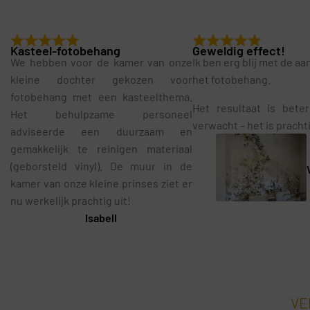
Kasteel-fotobehang
Geweldig effect!
We hebben voor de kamer van onze
Ik ben erg blij met de a
kleine dochter gekozen voor
het fotobehang.
fotobehang met een kasteelthema.
Het resultaat is bete
Het behulpzame personeel
verwacht – het is pracht
adviseerde een duurzaam en
gemakkelijk te reinigen materiaal
(geborsteld vinyl). De muur in de
kamer van onze kleine prinses ziet er
nu werkelijk prachtig uit!
Isabell
VE