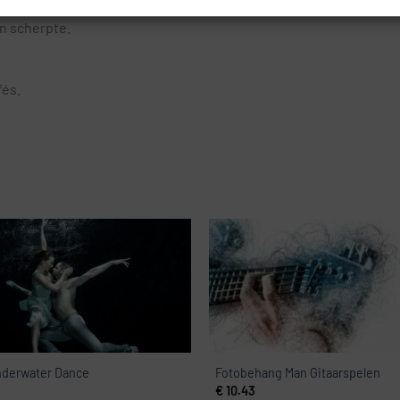
n scherpte.
fés.
nderwater Dance
Fotobehang Man Gitaarspelen
€
10.43