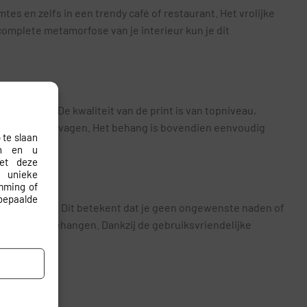
tes en zelfs in een trendy café of restaurant. Het vrolijke
omplete metamorfose van je interieur kun je dit
epassing. De kwaliteit van de print is van topniveau,
de kleuren vervagen. Het behang is bovendien eenvoudig
 te slaan
en en u
met deze
 unieke
emming of
bepaalde
ij jouw muren. Dit betekent dat je geen ongewenste naden of
 hebt met behangen. Dankzij de gebruiksvriendelijke