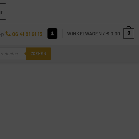
ur
op
06 41 81 91 13
WINKELWAGEN /
€
0.00
0
ZOEKEN