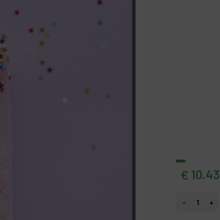
10.43
€
Fotobehang Ic