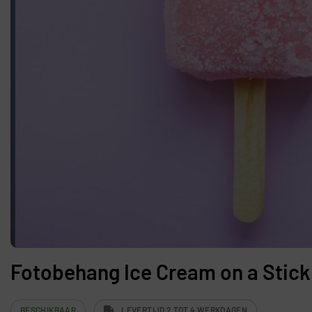
Fotobehang Ice Cream on a Stick
BESCHIKBAAR
LEVERTIJD 2 TOT 4 WERKDAGEN