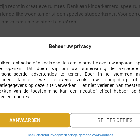
zijn recht in creatieve ruimtes. Denk aan kinderkamers, speelruim
vriendelijke woonkamer of een speelse studeerkamer. Voor een c
om zo een unieke sfeer te creëren.
Beheer uw privacy
rdig vliesbehang, wat zorgt voor een eenvoudige en duurzame to
nt dat je lang kunt genieten van het mooie ontwerp zonder dat 
iken technologieën zoals cookies om informatie over uw apparaat op
.
te openen. Dit doen wij om uw surfervaring te verbeter
ersonaliseerde advertenties te tonen. Door in te stemmen 
logieën kunnen we gegevens zoals uw surfgedrag of
 montage
catiegegevens op deze site verwerken. Het niet verlenen van toest
rekken van de toestemming kan een negatief effect hebben op 
 is dat het op maat gemaakt wordt, zodat het perfect aansluit b
en en functies.
kan door iedereen worden uitgevoerd, zelfs als je geen ervaring
stelijke plek.
AANVAARDEN
BEHEER OPTIES
ng
Cookiebeleid
Privacyverklaring
Algemene Voorwaarden
gt.