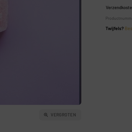
Verzendkosten
Productnumme
Twijfels?
Bes
VERGROTEN