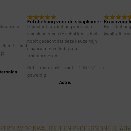
Fotobehang voor de slaapkamer
Kraanvogel
ankoop van
Ik besloot fotobehang voor mijn
Het behan
slaapkamer aan te schaffen. Ik had
kwaliteit is 
nooit gedacht dat deze keuze mijn
r dan ik had
slaapruimte volledig zou
ig!
transformeren.
Het materiaal met “LINEN” is
Veronica
geweldig!
Astrid
RTROUW OP KWALITEIT EN PROFESSIONEEL ADV