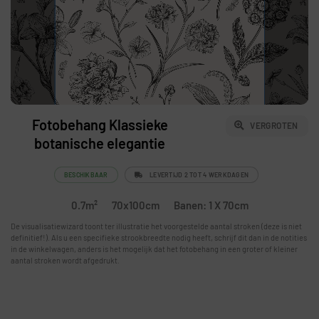
Fotobehang Klassieke
VERGROTEN
botanische elegantie
BESCHIKBAAR
LEVERTIJD 2 TOT 4 WERKDAGEN
0.7m²
70x100cm
Banen: 1 X 70cm
De visualisatiewizard toont ter illustratie het voorgestelde aantal stroken (deze is niet
definitief!). Als u een specifieke strookbreedte nodig heeft, schrijf dit dan in de notities
in de winkelwagen, anders is het mogelijk dat het fotobehang in een groter of kleiner
aantal stroken wordt afgedrukt.