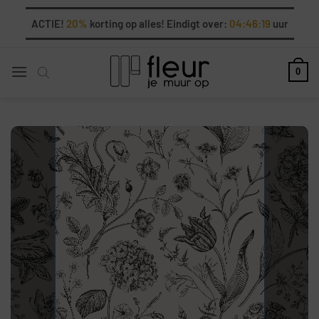
Ga
ACTIE!
20%
korting op alles! Eindigt over:
04:46:18
uur
naar
inhoud
0