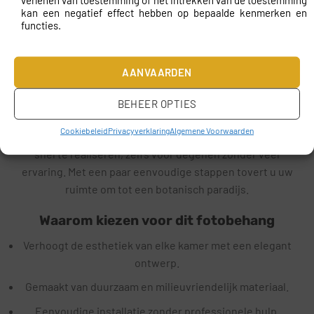
kan een negatief effect hebben op bepaalde kenmerken en
Op maat gemaakt en eenvoudige
functies.
montage
Fotobehang Klassieke botanische elegantie wordt op
AANVAARDEN
maat gemaakt, zodat het perfect aansluit op uw muur. U
hoeft zich geen zorgen te maken over het knippen of
BEHEER OPTIES
passen; wij zorgen ervoor dat het behang precies de
Cookiebeleid
Privacyverklaring
Algemene Voorwaarden
juiste afmetingen heeft. De montage is eenvoudig en
snel te realiseren, zelfs voor degenen zonder veel
ervaring. Met een paar eenvoudige stappen tovert u uw
ruimte om tot een botanisch paradijs.
Waarom kiezen voor dit fotobehang
Verhoogt de esthetiek van elke kamer met een elegant
ontwerp.
Gemaakt van duurzaam en milieuvriendelijk materiaal.
Eenvoudige installatie zonder professionele hulp.