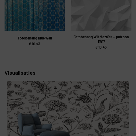
Fotobehang Wit Mozaïek — patroon
Fotobehang Blue Wall
11517
€
10.43
€
10.43
Visualisaties