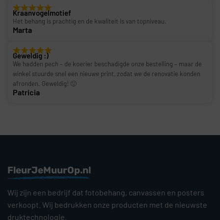
Kraanvogelmotief
Het behang is prachtig en de kwaliteit is van topniveau.
Marta
Geweldig :)
We hadden pech – de koerier beschadigde onze bestelling – maar de
winkel stuurde snel een nieuwe print, zodat we de renovatie konden
afronden. Geweldig! 🙂
Patricia
FleurJeMuurOp.nl
Wij zijn een bedrijf dat fotobehang, canvassen en posters
verkoopt. Wij bedrukken onze producten met de nieuwste
druktechnologie.