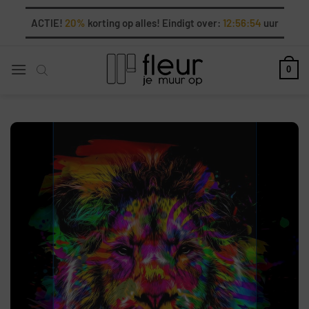
Ga
ACTIE!
20%
korting op alles! Eindigt over:
12:56:53
uur
naar
inhoud
0