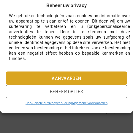
Beheer uw privacy
muur, ongeacht de afmetingen. Bij de bestelling
ontvang je duidelijke instructies voor de montage,
We gebruiken technologieën zoals cookies om informatie over
zodat je in een handomdraai je muur kunt
uw apparaat op te slaan en/of te openen. Dit doen wij om uw
surfervaring te verbeteren en u (on)gepersonaliseerde
transformeren. Dankzij het gebruik van een speciale
advertenties te tonen. Door in te stemmen met deze
lijm kunnen de banen eenvoudig worden aangebracht,
technologieën kunnen we gegevens zoals uw surfgedrag of
zonder dat je je zorgen hoeft te maken over luchtbellen
unieke identificatiegegevens op deze site verwerken. Het niet
verlenen van toestemming of het intrekken van de toestemming
of scheefheid.
kan een negatief effect hebben op bepaalde kenmerken en
functies.
Waarom kiezen voor dit fotobehang
Uniek ontwerp dat de aandacht trekt en een statement
AANVAARDEN
maakt.
Hoogwaardige materialen voor een lange levensduur.
BEHEER OPTIES
Eenvoudige montage met duidelijke instructies.
Cookiebeleid
Privacyverklaring
Algemene Voorwaarden
Geschikt voor verschillende ruimtes en stijlen.