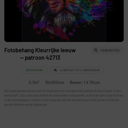
Fotobehang Kleurrijke leeuw
VERGROTEN
— patroon 42713
BESCHIKBAAR
LEVERTIJD 2 TOT 4 WERKDAGEN
0.7m²
70x100cm
Banen: 1 X 70cm
De visualisatiewizard toont ter illustratie het voorgestelde aantal stroken (deze is niet
definitief!). Als u een specifieke strookbreedte nodig heeft, schrijf dit dan in de notities
in de winkelwagen, anders is het mogelijk dat het fotobehang in een groter of kleiner
aantal stroken wordt afgedrukt.