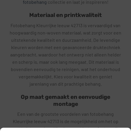
fotobehang
collectie en laat je inspireren!
Materiaal en printkwaliteit
Fotobehang Kleurrijke leeuw 42713 is vervaardigd van
hoogwaardig non-woven materiaal, wat zorgt voor een
uitstekende kwaliteit en duurzaamheid. De levendige
kleuren worden met een geavanceerde druktechniek
aangebracht, waardoor het ontwerp niet alleen helder
en scherp is, maar ook lang meegaat. Dit materiaal is
bovendien eenvoudig te reinigen, wat het onderhoud
vergemakkelijkt. Kies voor kwaliteit en geniet
jarenlang van dit prachtige behang.
Op maat gemaakt en eenvoudige
montage
Een van de grootste voordelen van fotobehang
Kleurrijke leeuw 42713 is de mogelijkheid om het op
maat te laten maken. Hierdoor past het perfect op elke