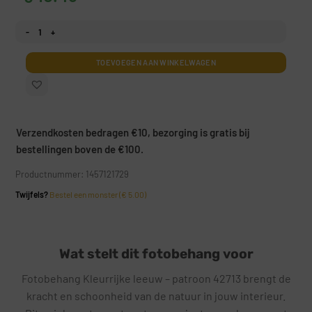
Fotobehang Kleurrijke leeuw — patroon 42713 aantal
TOEVOEGEN AAN WINKELWAGEN
Verzendkosten bedragen €10, bezorging is gratis bij
bestellingen boven de €100.
Productnummer: 1457121729
Twijfels?
Bestel een monster (€ 5.00)
Wat stelt dit fotobehang voor
Fotobehang Kleurrijke leeuw – patroon 42713 brengt de
kracht en schoonheid van de natuur in jouw interieur.