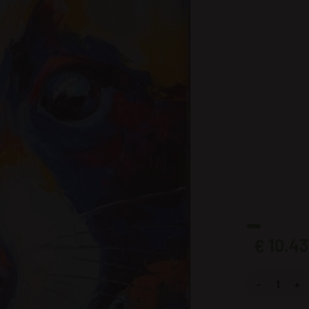
10.43
€
Fotobehang Kl