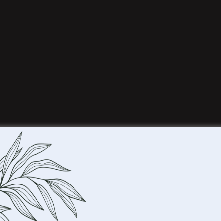
evendige sfeer in iedere ruimte. Dit unieke ontwerp toont een 
or zowel kinderkamers als speelhoeken, waar het de fantasie prik
harme van de natuur in huis haalt.
wasbeer tot zijn recht