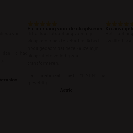
Fotobehang voor de slaapkamer
Kraanvogel
ankoop van
Ik besloot fotobehang voor mijn
Het behan
slaapkamer aan te schaffen. Ik had
kwaliteit is 
nooit gedacht dat deze keuze mijn
r dan ik had
slaapruimte volledig zou
ig!
transformeren.
Het materiaal met “LINEN” is
Veronica
geweldig!
Astrid