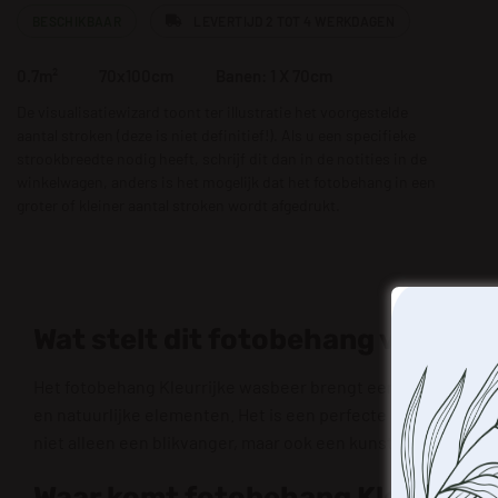
BESCHIKBAAR
LEVERTIJD 2 TOT 4 WERKDAGEN
0.7m²
70x100cm
Banen: 1 X 70cm
De visualisatiewizard toont ter illustratie het voorgestelde
aantal stroken (deze is niet definitief!). Als u een specifieke
strookbreedte nodig heeft, schrijf dit dan in de notities in de
winkelwagen, anders is het mogelijk dat het fotobehang in een
groter of kleiner aantal stroken wordt afgedrukt.
Wat stelt dit fotobehang voor
Het fotobehang Kleurrijke wasbeer brengt een speelse en l
en natuurlijke elementen. Het is een perfecte aanvulling vo
niet alleen een blikvanger, maar ook een kunstwerk dat de c
Waar komt fotobehang Kleurrijke 