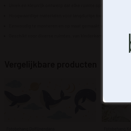
Uniek en kleurrijk ontwerp dat elke ruimte opfleurt.
Hoogwaardige materialen voor langdurige kwaliteit.
Eenvoudig te monteren en op maat gemaakt voor jouw muu
Geschikt voor diverse ruimtes, van kinderkamer tot woonk
Vergelijkbare producten
Fotobehang Dolfijnendans
Fotobehang Ko