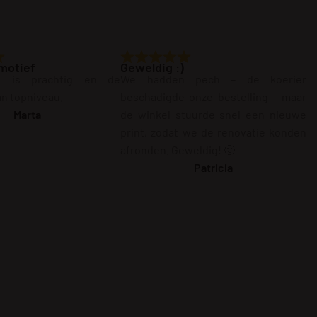
motief
Geweldig :)
g is prachtig en de
We hadden pech – de koerier
van topniveau.
beschadigde onze bestelling – maar
Marta
de winkel stuurde snel een nieuwe
print, zodat we de renovatie konden
afronden. Geweldig! 🙂
Patricia