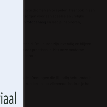
ren inspireert om te dromen en te spelen. Maar ook in een
an de wasbeer zorgen voor een speelse en vrolijke
onze collectie op
fotobehang
en laat je inspireren.
t en duurzaamheid. De kleuren zijn levendig en blijven
leen mooi, maar ook praktisch is. Met onze moderne
 te slaan
en en u
rachtige wanddecoratie.
met deze
 unieke
emming of
bepaalde
ng precies op de afmetingen die jij nodig hebt, zodat het
iendelijke instructies en het vliesmateriaal kun je het