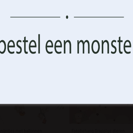
r.
amer.
nijntjes met ballonnen
Fotobehang Grappige dieren