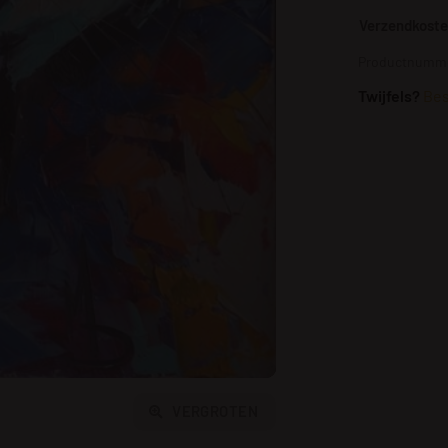
Verzendkosten
Productnumme
Twijfels?
Bes
VERGROTEN