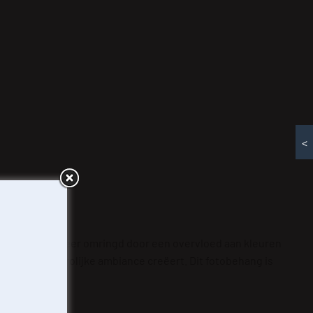
<
schattige wasbeer omringd door een overvloed aan kleuren
kelt en een vrolijke ambiance creëert. Dit fotobehang is