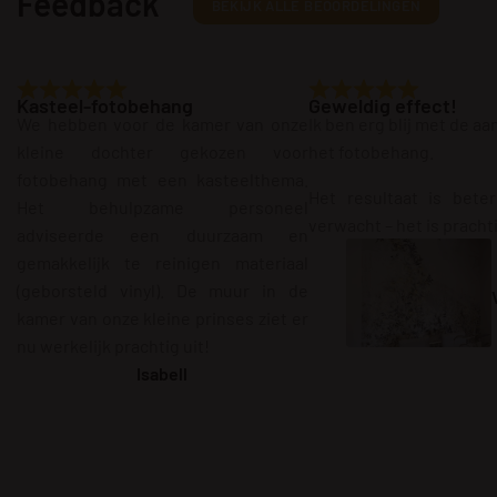
Feedback
BEKIJK ALLE BEOORDELINGEN
Kasteel-fotobehang
Geweldig effect!
We hebben voor de kamer van onze
Ik ben erg blij met de a
kleine dochter gekozen voor
het fotobehang.
fotobehang met een kasteelthema.
Het resultaat is bete
Het behulpzame personeel
verwacht – het is pracht
adviseerde een duurzaam en
gemakkelijk te reinigen materiaal
(geborsteld vinyl). De muur in de
kamer van onze kleine prinses ziet er
nu werkelijk prachtig uit!
Isabell