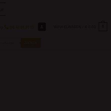
ur
op
06 41 81 91 13
WINKELWAGEN /
€
0.00
0
ZOEKEN