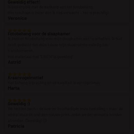
Geweldig effect!
Ik ben erg blij met de aankoop van het fotobehang.
Het resultaat is beter dan ik had verwacht – het is prachtig!
Veronica
Fotobehang voor de slaapkamer
Ik besloot fotobehang voor mijn slaapkamer aan te schaffen. Ik had
nooit gedacht dat deze keuze mijn slaapruimte volledig zou
transformeren.
Het materiaal met “LINEN” is geweldig!
Astrid
Kraanvogelmotief
Het behang is prachtig en de kwaliteit is van topniveau.
Marta
Geweldig :)
We hadden pech – de koerier beschadigde onze bestelling – maar de
winkel stuurde snel een nieuwe print, zodat we de renovatie konden
afronden. Geweldig! 🙂
Patricia