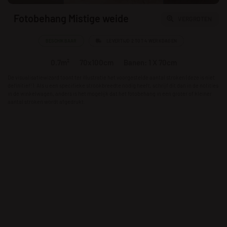
Fotobehang Mistige weide
VERGROTEN
BESCHIKBAAR
LEVERTIJD 2 TOT 4 WERKDAGEN
0.7m²
70x100cm
Banen: 1 X 70cm
De visualisatiewizard toont ter illustratie het voorgestelde aantal stroken (deze is niet
definitief!). Als u een specifieke strookbreedte nodig heeft, schrijf dit dan in de notities
in de winkelwagen, anders is het mogelijk dat het fotobehang in een groter of kleiner
aantal stroken wordt afgedrukt.