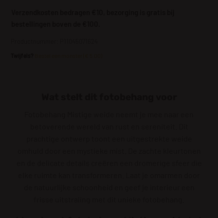
Verzendkosten bedragen €10, bezorging is gratis bij
bestellingen boven de €100.
Productnummer: P11045071624
Twijfels?
Bestel een monster (€ 5.00)
Wat stelt dit fotobehang voor
Fotobehang Mistige weide neemt je mee naar een
betoverende wereld van rust en sereniteit. Dit
prachtige ontwerp toont een uitgestrekte weide
omhuld door een mystieke mist. De zachte kleurtonen
en de delicate details creëren een dromerige sfeer die
elke ruimte kan transformeren. Laat je omarmen door
de natuurlijke schoonheid en geef je interieur een
frisse uitstraling met dit unieke fotobehang.