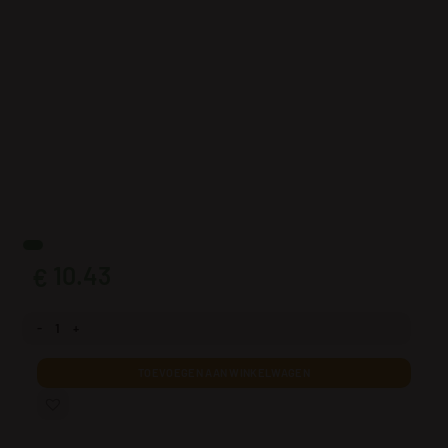
10.43
€
Fotobehang Mistige weide aantal
TOEVOEGEN AAN WINKELWAGEN