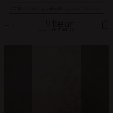
Ga
ACTIE!
20%
korting op alles! Eindigt over:
14:34:27
uur
naar
inhoud
0