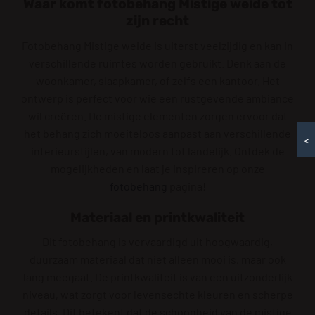
Waar komt fotobehang Mistige weide tot
zijn recht
Fotobehang Mistige weide is uiterst veelzijdig en kan in
verschillende ruimtes worden gebruikt. Denk aan de
woonkamer, slaapkamer, of zelfs een kantoor. Het
ontwerp is perfect voor wie een rustgevende ambiance
wil creëren. De mistige elementen zorgen ervoor dat
het behang zich moeiteloos aanpast aan verschillende
<
interieurstijlen, van modern tot landelijk. Ontdek de
mogelijkheden en laat je inspireren op onze
fotobehang
pagina!
Materiaal en printkwaliteit
Dit fotobehang is vervaardigd uit hoogwaardig,
duurzaam materiaal dat niet alleen mooi is, maar ook
lang meegaat. De printkwaliteit is van een uitzonderlijk
niveau, wat zorgt voor levensechte kleuren en scherpe
details. Dit betekent dat de schoonheid van de mistige