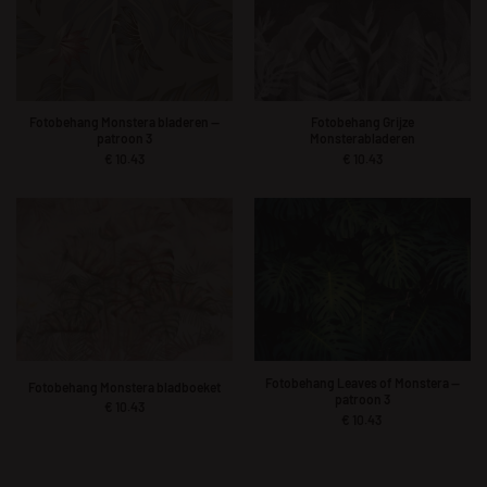
Fotobehang Monstera bladeren —
Fotobehang Grijze
patroon 3
Monsterabladeren
€
10.43
€
10.43
Fotobehang Leaves of Monstera —
Fotobehang Monstera bladboeket
patroon 3
€
10.43
€
10.43