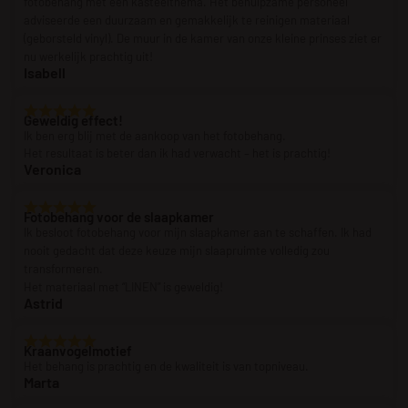
fotobehang met een kasteelthema. Het behulpzame personeel
adviseerde een duurzaam en gemakkelijk te reinigen materiaal
(geborsteld vinyl). De muur in de kamer van onze kleine prinses ziet er
nu werkelijk prachtig uit!
Isabell
Geweldig effect!
Ik ben erg blij met de aankoop van het fotobehang.
Het resultaat is beter dan ik had verwacht – het is prachtig!
Veronica
Fotobehang voor de slaapkamer
Ik besloot fotobehang voor mijn slaapkamer aan te schaffen. Ik had
nooit gedacht dat deze keuze mijn slaapruimte volledig zou
transformeren.
Het materiaal met “LINEN” is geweldig!
Astrid
Kraanvogelmotief
Het behang is prachtig en de kwaliteit is van topniveau.
Marta