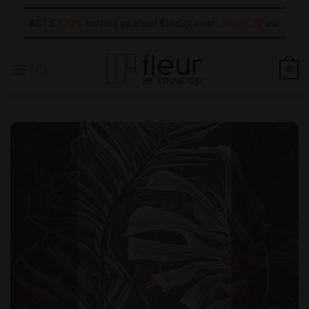
Ga
ACTIE!
20%
korting op alles! Eindigt over:
04:54:31
uur
naar
inhoud
0