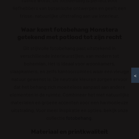
ruimte wordt. Dit fotobehang is perfect voor
liefhebbers van botanische ontwerpen en geeft een
frisse, natuurlijke uitstraling aan uw interieur.
Waar komt fotobehang Monstera
getekend met potlood tot zijn recht
Dit stijlvolle fotobehang past uitstekend in
verschillende interieurstijlen, van modern tot
bohemian. Het is ideaal voor woonkamers,
slaapkamers, en zelfs kantoorruimtes waar een vleugje
<
natuur gewenst is. De neutrale kleuren zorgen ervoor
dat het behang zich moeiteloos aanpast aan andere
elementen in de ruimte. Combineer het met natuurlijke
materialen en groene accenten voor een harmonieuze
uitstraling. Voor meer inspiratie en opties, bekijk onze
collectie
fotobehang
.
Materiaal en printkwaliteit