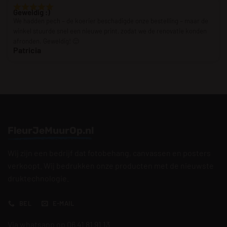
Geweldig :)
We hadden pech – de koerier beschadigde onze bestelling – maar de
winkel stuurde snel een nieuwe print, zodat we de renovatie konden
afronden. Geweldig! 🙂
Patricia
FleurJeMuurOp.nl
Wij zijn een bedrijf dat fotobehang, canvassen en posters
verkoopt. Wij bedrukken onze producten met de nieuwste
druktechnologie.
BEL
E-MAIL
Via whatsapp op 06 41 81 91 13