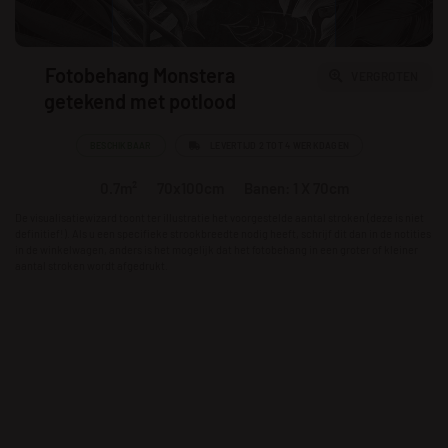
Fotobehang Monstera
VERGROTEN
getekend met potlood
BESCHIKBAAR
LEVERTIJD 2 TOT 4 WERKDAGEN
0.7m²
70x100cm
Banen: 1 X 70cm
De visualisatiewizard toont ter illustratie het voorgestelde aantal stroken (deze is niet
definitief!). Als u een specifieke strookbreedte nodig heeft, schrijf dit dan in de notities
in de winkelwagen, anders is het mogelijk dat het fotobehang in een groter of kleiner
aantal stroken wordt afgedrukt.