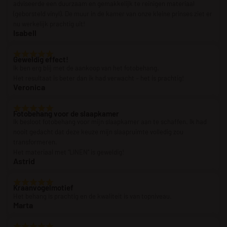
adviseerde een duurzaam en gemakkelijk te reinigen materiaal
(geborsteld vinyl). De muur in de kamer van onze kleine prinses ziet er
nu werkelijk prachtig uit!
Isabell
Geweldig effect!
Ik ben erg blij met de aankoop van het fotobehang.
Het resultaat is beter dan ik had verwacht – het is prachtig!
Veronica
Fotobehang voor de slaapkamer
Ik besloot fotobehang voor mijn slaapkamer aan te schaffen. Ik had
nooit gedacht dat deze keuze mijn slaapruimte volledig zou
transformeren.
Het materiaal met “LINEN” is geweldig!
Astrid
Kraanvogelmotief
Het behang is prachtig en de kwaliteit is van topniveau.
Marta