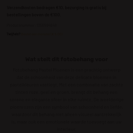
Verzendkosten bedragen €10, bezorging is gratis bij
bestellingen boven de €100.
Productnummer: 1356594649
Twijfels?
Bestel een monster (€ 5.00)
Wat stelt dit fotobehang voor
Fotobehang Pastel Pioenen is een prachtig ontwerp
dat de schoonheid van deze delicate bloemen in
pastelkleuren vastlegt. Met een combinatie van zachte
tinten roze, geel en groen, brengt dit behang een
serene en elegante sfeer in elke ruimte. De weelderige
pioenrozen zijn een symbool van schoonheid en liefde,
waardoor dit behang niet alleen visueel aantrekkelijk
is, maar ook een emotionele waarde toevoegt aan uw
interieur.