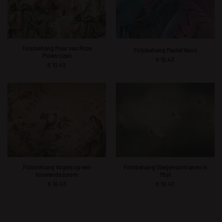
Fotobehang Muur van Roze
Fotobehang Pastel Neon
Pioenrozen
€
10.43
€
10.43
Fotobehang Vogels op een
Fotobehang Vliegende Kranen In
bloeiende boom
Mist
€
10.43
€
10.43