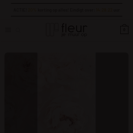
Ga
ACTIE!
20%
korting op alles! Eindigt over:
14:28:21
uur
naar
inhoud
0