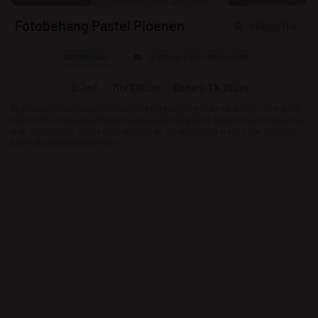
Fotobehang Pastel Pioenen
VERGROTEN
BESCHIKBAAR
LEVERTIJD 2 TOT 4 WERKDAGEN
0.7m²
70x100cm
Banen: 1 X 70cm
De visualisatiewizard toont ter illustratie het voorgestelde aantal stroken (deze is niet
definitief!). Als u een specifieke strookbreedte nodig heeft, schrijf dit dan in de notities
in de winkelwagen, anders is het mogelijk dat het fotobehang in een groter of kleiner
aantal stroken wordt afgedrukt.