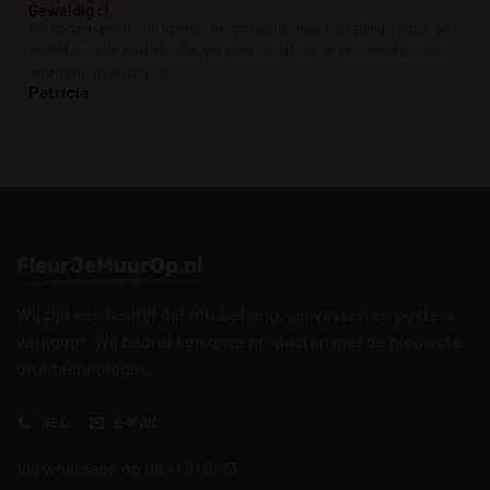
Geweldig :)
We hadden pech – de koerier beschadigde onze bestelling – maar de
winkel stuurde snel een nieuwe print, zodat we de renovatie konden
afronden. Geweldig! 🙂
Patricia
FleurJeMuurOp.nl
Wij zijn een bedrijf dat fotobehang, canvassen en posters
verkoopt. Wij bedrukken onze producten met de nieuwste
druktechnologie.
BEL
E-MAIL
Via whatsapp op 06 41 81 91 13