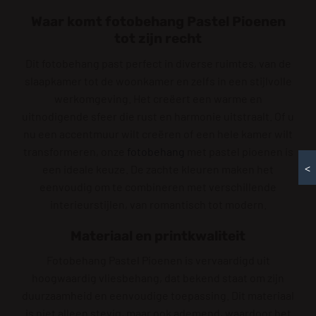
Waar komt fotobehang Pastel Pioenen
tot zijn recht
Dit fotobehang past perfect in diverse ruimtes, van de
slaapkamer tot de woonkamer en zelfs in een stijlvolle
werkomgeving. Het creëert een warme en
uitnodigende sfeer die rust en harmonie uitstraalt. Of u
nu een accentmuur wilt creëren of een hele kamer wilt
transformeren, onze
fotobehang
met pastel pioenen is
<
een ideale keuze. De zachte kleuren maken het
eenvoudig om te combineren met verschillende
interieurstijlen, van romantisch tot modern.
Materiaal en printkwaliteit
Fotobehang Pastel Pioenen is vervaardigd uit
hoogwaardig vliesbehang, dat bekend staat om zijn
duurzaamheid en eenvoudige toepassing. Dit materiaal
is niet alleen stevig, maar ook ademend, waardoor het