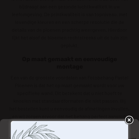
bijdraagt aan een gezonde luchtkwaliteit in uw
leefomgeving. De printkwaliteit is van topniveau, met
levendige kleuren en een scherpe resolutie die de
details van de pioenen prachtig weergeven. Hierdoor
lijkt het alsof de bloemen rechtstreeks uit de tuin zijn
geplukt.
Op maat gemaakt en eenvoudige
montage
Een van de grootste voordelen van Fotobehang Pastel
Pioenen is dat het op maat gemaakt wordt voor uw
specifieke wand. Dit betekent dat u niet hoeft te
knoeien met standaardformaten die niet passen. Bij
het bestellen kunt u eenvoudig de afmetingen invullen,
en wij zorgen ervoor dat het behang perfect aansluit.
Bovendien is de montage een fluitje van een cent. U
Beheer uw privacy
kunt het behang eenvoudig aanbrengen met
We gebruiken technologieën zoals cookies om informatie over