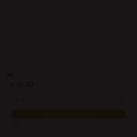
10.43
€
Fotobehang Pastel Pioenen aantal
TOEVOEGEN AAN WINKELWAGEN