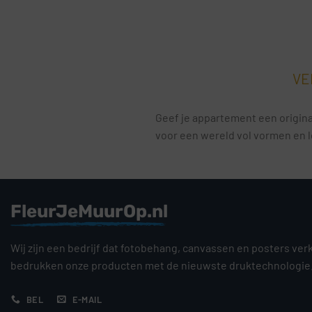
VE
Geef je appartement een original
voor een wereld vol vormen en l
FleurJeMuurOp.nl
Wij zijn een bedrijf dat fotobehang, canvassen en posters ver
bedrukken onze producten met de nieuwste druktechnologie
BEL
E-MAIL