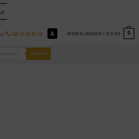
ur
op
06 41 81 91 13
WINKELWAGEN /
€
0.00
0
ZOEKEN