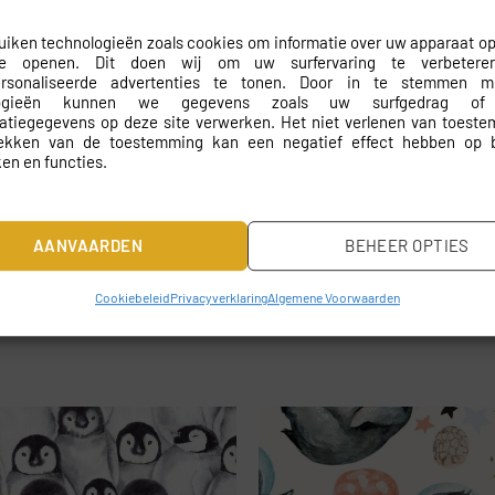
teem kunt u binnen een mum van tijd genieten van uw nieuwe in
iken technologieën zoals cookies om informatie over uw apparaat op
te openen. Dit doen wij om uw surfervaring te verbeter
ng
ersonaliseerde advertenties te tonen. Door in te stemmen 
logieën kunnen we gegevens zoals uw surfgedrag of
catiegegevens op deze site verwerken. Het niet verlenen van toest
rekken van de toestemming kan een negatief effect hebben op 
en en functies.
AANVAARDEN
BEHEER OPTIES
amer.
Cookiebeleid
Privacyverklaring
Algemene Voorwaarden