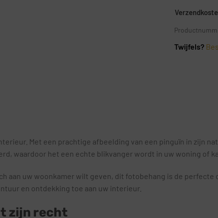
Verzendkosten
Productnumme
Twijfels?
Bes
erieur. Met een prachtige afbeelding van een pinguïn in zijn nat
leerd, waardoor het een echte blikvanger wordt in uw woning of k
uch aan uw woonkamer wilt geven, dit fotobehang is de perfecte o
ntuur en ontdekking toe aan uw interieur.
 zijn recht