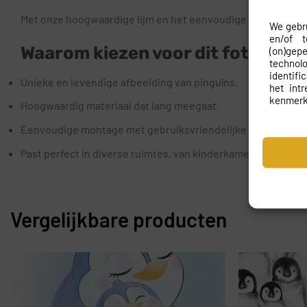
Met onze hoogwaardige lijm en het eenvoudige aanbrengsys
We gebru
en/of 
Waarom kiezen voor dit fotobeha
(on)gep
techno
identifi
Unieke en levendige afbeelding van pinguïns.
het int
kenmerk
Hoogwaardig materiaal dat lang meegaat.
Eenvoudige montage met gebruiksvriendelijke instructies.
Past perfect in diverse ruimtes, van kinderkamer tot woonk
Vergelijkbare producten