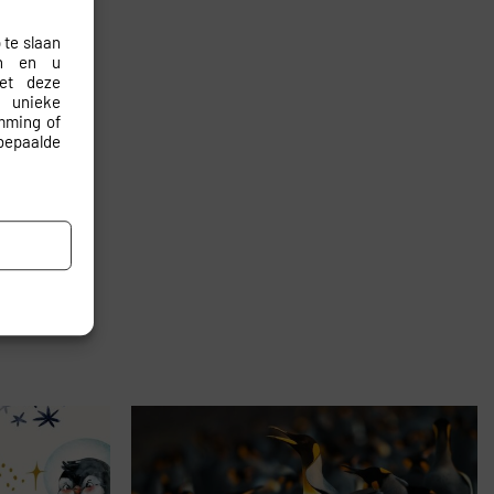
terieur.
 te slaan
en en u
met deze
 unieke
emming of
bepaalde