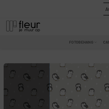
Ga
A
naar
inhoud
FOTOBEHANG
CA