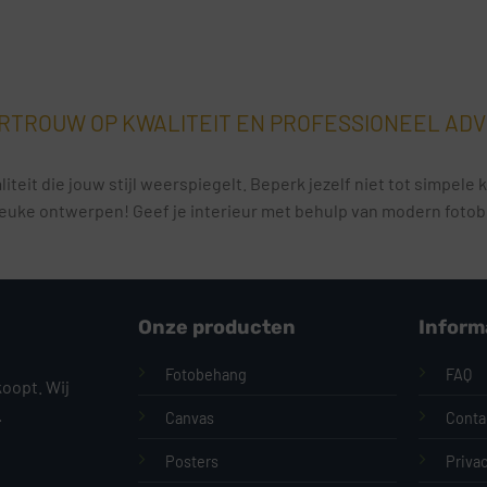
RTROUW OP KWALITEIT EN PROFESSIONEEL ADV
iteit die jouw stijl weerspiegelt. Beperk jezelf niet tot simpel
euke ontwerpen! Geef je interieur met behulp van modern fotobeh
Onze producten
Inform
Fotobehang
FAQ
koopt. Wij
.
Canvas
Conta
Posters
Priva