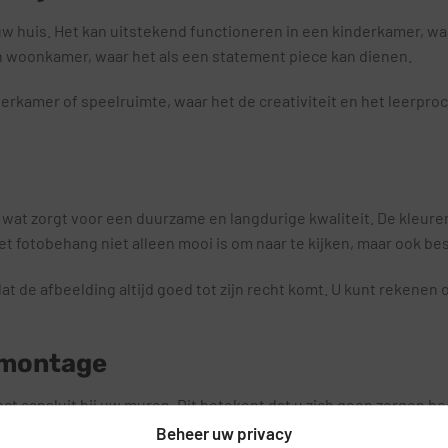
 uw huis. Het kan uitstekend functioneren in een kinderkamer, wa
en woonkamer, waar het als een statement piece kan dienen.
erkamer of speelruimte, waar het de creativiteit en het leerpro
 wat zorgt voor een duurzame en langdurige kwaliteit. De kleure
t fotobehang niet alleen mooi is om naar te kijken, maar ook bes
 de afbeelding altijd goed tot zijn recht komt. U kunt rekenen o
 montage
ct aansluit bij uw muren. Dit betekent dat u zich geen zorgen h
lussers bent. De gebruiksvriendelijke instructies maken het proc
Beheer uw privacy