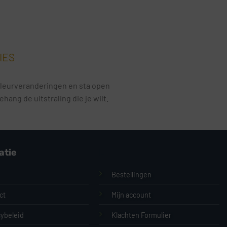
IES
e kleurveranderingen en sta open
ang de uitstraling die je wilt.
atie
E
Bestellingen
ct
Mijn account
cybeleid
Klachten Formulier