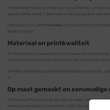
Fotobehang Pinguïn is ideaal voor verschillende ruimtes in
speelse sfeer creëert. Daarnaast is het ook perfect voor e
Daarnaast kunt u dit
fotobehang
ook gebruiken in een stude
impact is groot!
Materiaal en printkwaliteit
Dit fotobehang is vervaardigd uit hoogwaardig vliesbehang,
een scherpe en levendige afbeelding. Dit zorgt ervoor dat he
De matte afwerking voorkomt weerkaatsingen van licht, zodat
is.
Op maat gemaakt en eenvoudige
Fotobehang Pinguïn wordt op maat gemaakt, zodat het perfe
behang is eenvoudig te monteren, zelfs als u geen ervaren k