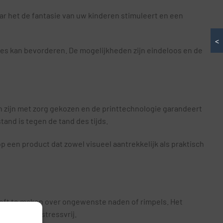
ar het de fantasie van uw kinderen stimuleert en een
<
ces kan bevorderen. De mogelijkheden zijn eindeloos en de
n zijn met zorg gekozen en de printtechnologie garandeert
tand is tegen de tand des tijds.
p een product dat zowel visueel aantrekkelijk als praktisch
oeft te maken over ongewenste naden of rimpels. Het
es snel en stressvrij.