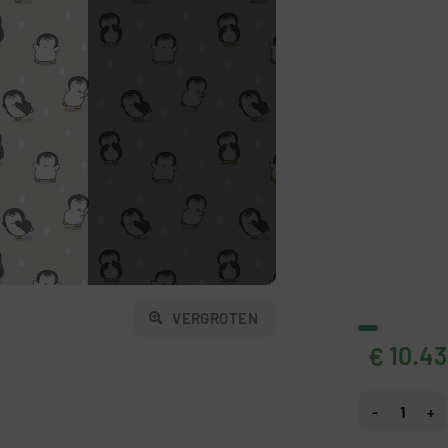
VERGROTEN
10.43
€
Fotobehang Pi