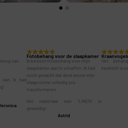
Fotobehang voor de slaapkamer
Kraanvogel
ankoop van
Ik besloot fotobehang voor mijn
Het behan
slaapkamer aan te schaffen. Ik had
kwaliteit is 
nooit gedacht dat deze keuze mijn
r dan ik had
slaapruimte volledig zou
ig!
transformeren.
Het materiaal met “LINEN” is
Veronica
geweldig!
Astrid