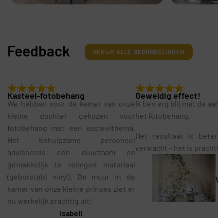
Feedback
BEKIJK ALLE BEOORDELINGEN
Kasteel-fotobehang
Geweldig effect!
We hebben voor de kamer van onze
Ik ben erg blij met de a
kleine dochter gekozen voor
het fotobehang.
fotobehang met een kasteelthema.
Het resultaat is bete
Het behulpzame personeel
verwacht – het is pracht
adviseerde een duurzaam en
gemakkelijk te reinigen materiaal
(geborsteld vinyl). De muur in de
kamer van onze kleine prinses ziet er
nu werkelijk prachtig uit!
Isabell