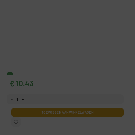
10.43
€
Fotobehang Winterkasteel aantal
TOEVOEGEN AAN WINKELWAGEN