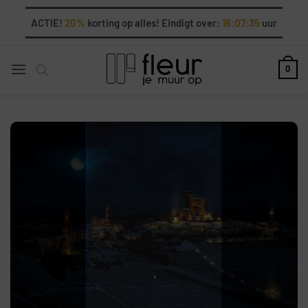
Ga
ACTIE!
20%
korting op alles! Eindigt over:
16:07:35
uur
naar
inhoud
0