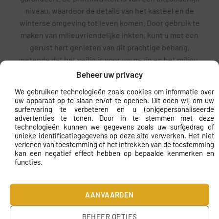
niveau, waardoor de details van het kasteel en de
winterse omgeving tot leven komen. Door gebruik te
maken van milieuvriendelijke inkten, kunt u met een
gerust hart genieten van dit prachtige behang,
wetende dat het veilig is voor uw gezin en het milieu.
De kleuren zijn helder en blijven jarenlang behouden,
Beheer uw privacy
zodat u keer op keer kunt genieten van het
We gebruiken technologieën zoals cookies om informatie over
adembenemende uitzicht.
uw apparaat op te slaan en/of te openen. Dit doen wij om uw
surfervaring te verbeteren en u (on)gepersonaliseerde
Op maat gemaakt en eenvoudige
advertenties te tonen. Door in te stemmen met deze
technologieën kunnen we gegevens zoals uw surfgedrag of
montage
unieke identificatiegegevens op deze site verwerken. Het niet
verlenen van toestemming of het intrekken van de toestemming
Een van de grootste voordelen van fotobehang
kan een negatief effect hebben op bepaalde kenmerken en
Winterkasteel is dat het op maat gemaakt wordt voor
functies.
uw specifieke wandafmetingen. Dit zorgt voor een
perfecte pasvorm, zonder dat u zich zorgen hoeft te
AANVAARDEN
maken over het knippen of aanpassen. De eenvoudige
montage-instructies maken het aanbrengen van het
BEHEER OPTIES