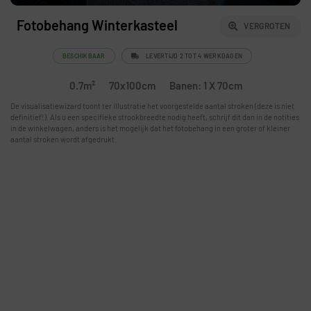
Fotobehang Winterkasteel
VERGROTEN
BESCHIKBAAR
LEVERTIJD 2 TOT 4 WERKDAGEN
0.7m²
70x100cm
Banen: 1 X 70cm
De visualisatiewizard toont ter illustratie het voorgestelde aantal stroken (deze is niet
definitief!). Als u een specifieke strookbreedte nodig heeft, schrijf dit dan in de notities
in de winkelwagen, anders is het mogelijk dat het fotobehang in een groter of kleiner
aantal stroken wordt afgedrukt.