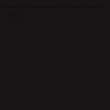
 bedragen €10, bezorging is gratis bij bestellingen boven de €100.
r: 11923231263
tel een monster (€ 5.00)