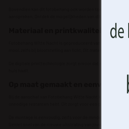
kenmerk
Bovendien kan dit fotobehang ook worden toegepast in comm
aanspreken. Ontdek de mogelijkheden van dit prachtige
fo
Materiaal en printkwaliteit
Fotobehang Witte Nacht is geproduceerd van hoogwaardig vli
mooi, zelfs bij blootstelling aan licht. Dit materiaal is bo
De digitale printtechnologie zorgt ervoor dat elk detail ha
huis haalt.
Op maat gemaakt en eenvoudige
Bij de aanschaf van Fotobehang Witte Nacht kun je rekene
onnodige restanten hebt. Dit zorgt voor een perfecte pasvo
De montage is eenvoudig, zelfs voor de minder ervaren doe-h
Geniet snel van de nieuwe uitstraling van jouw ruimte!