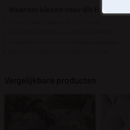
Waarom kiezen voor dit fotobeha
Uniek en dromerig ontwerp dat rust uitstraalt.
Hoogwaardige materialen voor langdurige kwaliteit.
Gemakkelijk te monteren en volledig op maat gemaakt.
Past perfect in diverse interieurstijlen en ruimtes.
Vergelijkbare producten