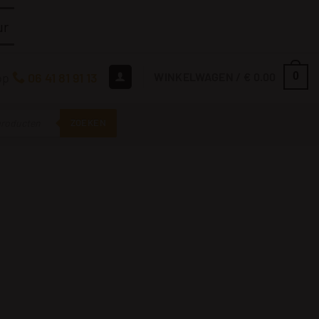
ur
op
06 41 81 91 13
WINKELWAGEN /
€
0.00
0
ZOEKEN