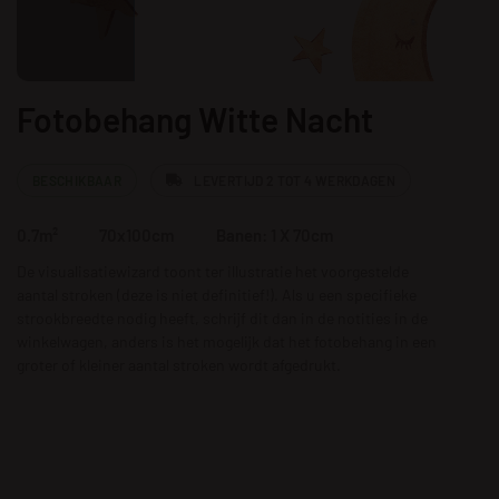
Fotobehang Witte Nacht
BESCHIKBAAR
LEVERTIJD 2 TOT 4 WERKDAGEN
0.7m²
70x100cm
Banen: 1 X 70cm
De visualisatiewizard toont ter illustratie het voorgestelde
aantal stroken (deze is niet definitief!). Als u een specifieke
strookbreedte nodig heeft, schrijf dit dan in de notities in de
winkelwagen, anders is het mogelijk dat het fotobehang in een
groter of kleiner aantal stroken wordt afgedrukt.