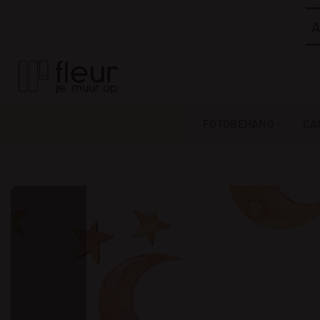
Ga
A
naar
inhoud
FOTOBEHANG
CA