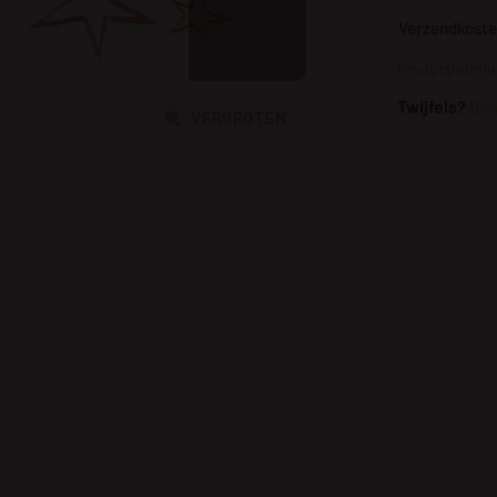
Verzendkosten
Productnumme
Twijfels?
Bes
VERGROTEN