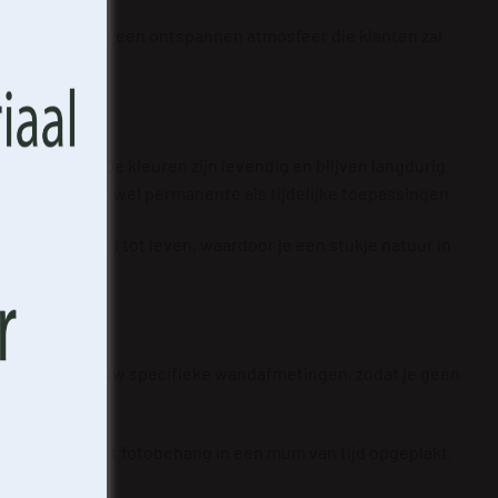
m. Het creëert een ontspannen atmosfeer die klanten zal
rzaamheid. De kleuren zijn levendig en blijven langdurig
aal maakt voor zowel permanente als tijdelijke toepassingen.
lle nachthemel tot leven, waardoor je een stukje natuur in
 passen aan jouw specifieke wandafmetingen, zodat je geen
 lijm heb je het fotobehang in een mum van tijd opgeplakt.