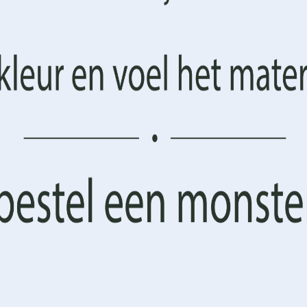
en en functies.
erciële ruimtes zoals een sfeervol café of een wellnesscentru
tobehang
en geef jouw ruimte een upgrade.
AANVAARDEN
BEHEER OPTIES
Cookiebeleid
Privacyverklaring
Algemene Voorwaarden
esbehang, wat zorgt voor een uitstekende printkwaliteit en duu
vendien gemakkelijk aan te brengen en te verwijderen, wat het ide
arscherp wordt weergegeven. Hierdoor komen de sterren en de sti
 montage
n op maatwerk. We bieden de mogelijkheid om het behang aan te
rm en een naadloze uitstraling.
et-zelvers. Met een gebruiksvriendelijke instructie en de juiste