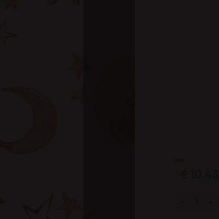
10.43
€
Fotobehang Wi