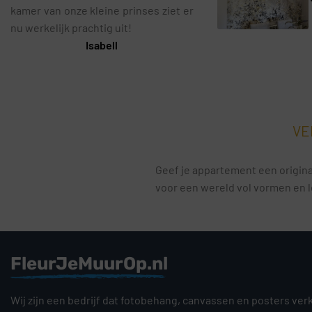
kamer van onze kleine prinses ziet er
nu werkelijk prachtig uit!
Isabell
VE
Geef je appartement een original
voor een wereld vol vormen en l
FleurJeMuurOp.nl
Wij zijn een bedrijf dat fotobehang, canvassen en posters ver