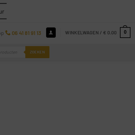
ur
op
06 41 81 91 13
WINKELWAGEN /
€
0.00
0
ZOEKEN