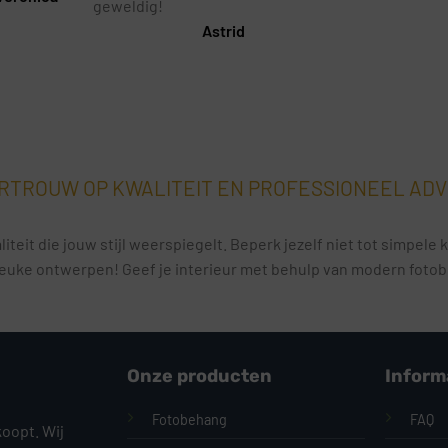
geweldig!
Astrid
RTROUW OP KWALITEIT EN PROFESSIONEEL ADV
iteit die jouw stijl weerspiegelt. Beperk jezelf niet tot simpel
euke ontwerpen! Geef je interieur met behulp van modern fotobeh
Onze producten
Inform
Fotobehang
FAQ
koopt. Wij