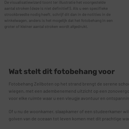
De visualisatiewizard toont ter illustratie het voorgestelde
aantal stroken (deze is niet definitief!). Als u een specifieke
strookbreedte nodig heeft, schrijf dit dan in de notities in de
winkelwagen, anders is het mogelijk dat het fotobehang in een
groter of kleiner aantal stroken wordt afgedrukt.
Wat stelt dit fotobehang voor
Fotobehang Zeilboten op het strand brengt de serene schoon
wiegen, met een adembenemend uitzicht op een zonovergote
voor elke ruimte waar u een vleugje avontuur en ontspanni
Of u nu de woonkamer, slaapkamer of een studeerkamer wilt
golven van de oceaan tot leven komen met dit prachtige w