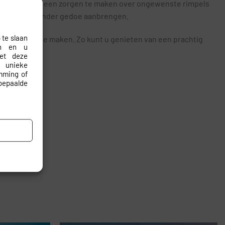
 U hoeft zich geen zorgen te maken over ongewenste rimpels
ng snel en zonder gedoe aanbrengen.
 te slaan
g mogelijk te maken. Zo kunt u genieten van een prachtig
en en u
met deze
 unieke
emming of
bepaalde