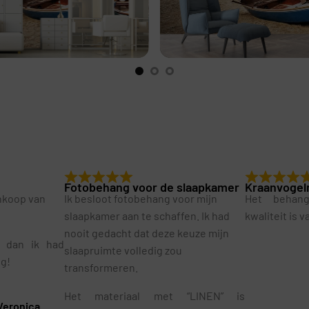
Fotobehang voor de slaapkamer
Kraanvogel
ankoop van
Ik besloot fotobehang voor mijn
Het behan
slaapkamer aan te schaffen. Ik had
kwaliteit is 
nooit gedacht dat deze keuze mijn
r dan ik had
slaapruimte volledig zou
ig!
transformeren.
Het materiaal met “LINEN” is
Veronica