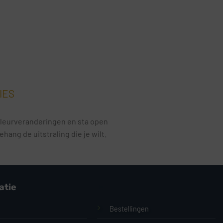
IES
e kleurveranderingen en sta open
ang de uitstraling die je wilt.
atie
E
Bestellingen