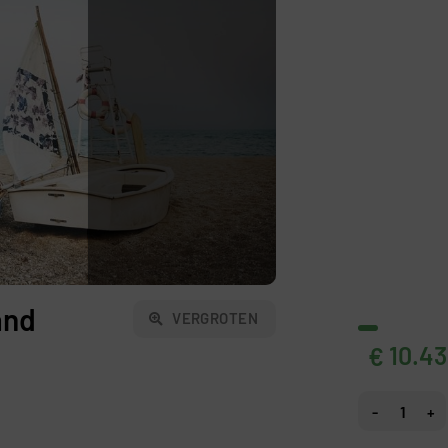
and
VERGROTEN
10.43
€
Fotobehang Ze