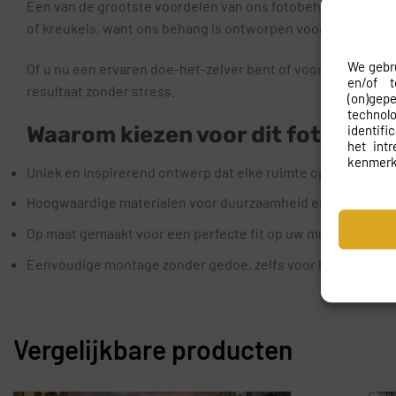
Een van de grootste voordelen van ons fotobehang is dat h
of kreukels, want ons behang is ontworpen voor een eenvou
We gebru
Of u nu een ervaren doe-het-zelver bent of voor het eerst
en/of 
resultaat zonder stress.
(on)gep
techno
Waarom kiezen voor dit fotobeha
identifi
het int
kenmerk
Uniek en inspirerend ontwerp dat elke ruimte opfleurt.
Hoogwaardige materialen voor duurzaamheid en gebruiksg
Op maat gemaakt voor een perfecte fit op uw muren.
Eenvoudige montage zonder gedoe, zelfs voor beginners.
Vergelijkbare producten