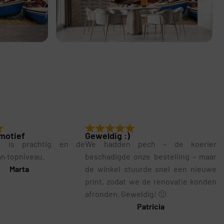
motief
Geweldig :)
g is prachtig en de
We hadden pech – de koerier
van topniveau.
beschadigde onze bestelling – maar
Marta
de winkel stuurde snel een nieuwe
print, zodat we de renovatie konden
afronden. Geweldig! 🙂
Patricia