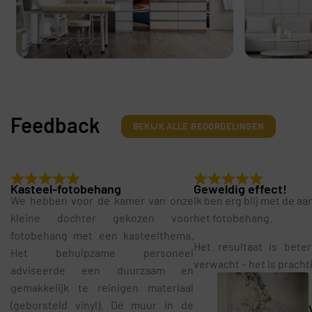
Feedback
BEKIJK ALLE BEOORDELINGEN
Kasteel-fotobehang
Geweldig effect!
We hebben voor de kamer van onze
Ik ben erg blij met de a
kleine dochter gekozen voor
het fotobehang.
fotobehang met een kasteelthema.
Het resultaat is bete
Het behulpzame personeel
verwacht – het is pracht
adviseerde een duurzaam en
gemakkelijk te reinigen materiaal
(geborsteld vinyl). De muur in de