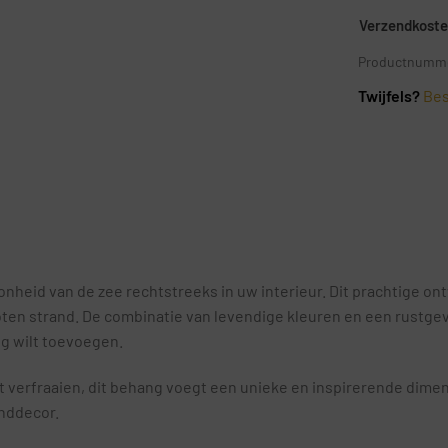
Verzendkosten
Productnumme
Twijfels?
Bes
heid van de zee rechtstreeks in uw interieur. Dit prachtige ontw
n strand. De combinatie van levendige kleuren en een rustgev
ng wilt toevoegen.
 verfraaien, dit behang voegt een unieke en inspirerende dimen
anddecor.