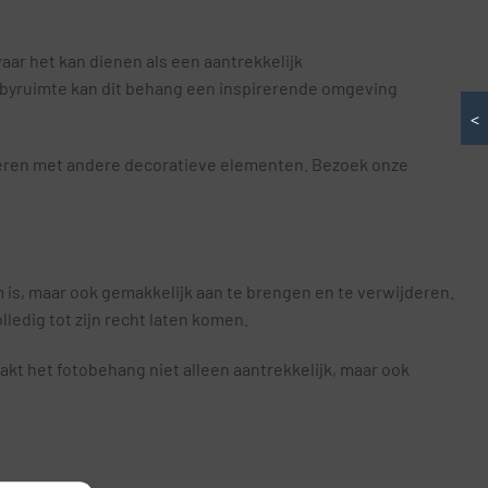
aar het kan dienen als een aantrekkelijk
bbyruimte kan dit behang een inspirerende omgeving
<
neren met andere decoratieve elementen. Bezoek onze
 is, maar ook gemakkelijk aan te brengen en te verwijderen.
ledig tot zijn recht laten komen.
aakt het fotobehang niet alleen aantrekkelijk, maar ook