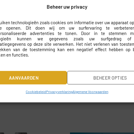
et op maat gemaakt wordt, zodat het perfect past op uw muren.
Beheer uw privacy
dige montage. Met de bijgeleverde instructies kunt u het beha
iken technologieën zoals cookies om informatie over uw apparaat op
 behangt, ons fotobehang is ontworpen om het proces zo eenvoudi
te openen. Dit doen wij om uw surfervaring te verbeter
ersonaliseerde advertenties te tonen. Door in te stemmen 
logieën kunnen we gegevens zoals uw surfgedrag of
ng
catiegegevens op deze site verwerken. Het niet verlenen van toest
rekken van de toestemming kan een negatief effect hebben op 
en en functies.
emak.
AANVAARDEN
BEHEER OPTIES
Cookiebeleid
Privacyverklaring
Algemene Voorwaarden