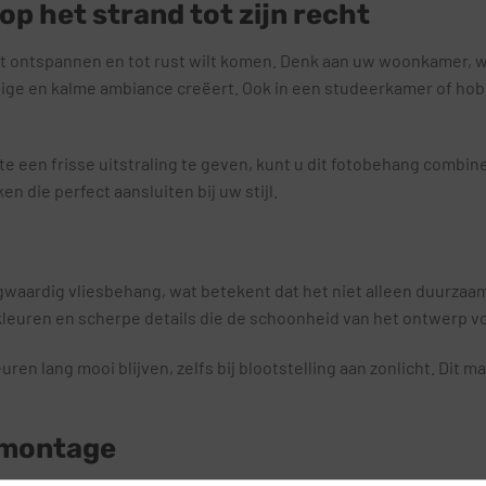
p het strand tot zijn recht
ilt ontspannen en tot rust wilt komen. Denk aan uw woonkamer, w
dige en kalme ambiance creëert. Ook in een studeerkamer of ho
 een frisse uitstraling te geven, kunt u dit fotobehang combi
 die perfect aansluiten bij uw stijl.
waardig vliesbehang, wat betekent dat het niet alleen duurzaam
 kleuren en scherpe details die de schoonheid van het ontwerp vol
n lang mooi blijven, zelfs bij blootstelling aan zonlicht. Dit m
 montage