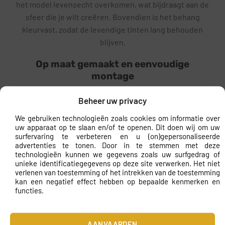
het model levensecht overkomen, wat bijdraagt aan de
sfeer die je wilt creëren. Bovendien is het behang
kleurvast, zodat de levendige tinten lang behouden
blijven.
Op maat gemaakt en eenvoudige
montage
Een van de grootste voordelen van ons fotobehang is
Beheer uw privacy
dat het op maat gemaakt wordt. Dit betekent dat je het
We gebruiken technologieën zoals cookies om informatie over
behang precies kunt laten maken voor de afmetingen
uw apparaat op te slaan en/of te openen. Dit doen wij om uw
van jouw wand. Daarnaast is de montage eenvoudig;
surfervaring te verbeteren en u (on)gepersonaliseerde
het vliesbehang kan met behanglijm op de muur
advertenties te tonen. Door in te stemmen met deze
technologieën kunnen we gegevens zoals uw surfgedrag of
worden aangebracht zonder dat je daarvoor
unieke identificatiegegevens op deze site verwerken. Het niet
professionele hulp nodig hebt. Volg simpelweg de
verlenen van toestemming of het intrekken van de toestemming
kan een negatief effect hebben op bepaalde kenmerken en
instructies en je kunt binnen een mum van tijd
functies.
genieten van je nieuwe wanddecoratie.
Waarom kiezen voor dit fotobehang
AANVAARDEN