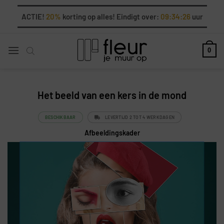
Ga
ACTIE!
20%
korting op alles! Eindigt over:
09:34:25
uur
naar
inhoud
0
Het beeld van een kers in de mond
BESCHIKBAAR
LEVERTIJD 2 TOT 4 WERKDAGEN
Afbeeldingskader