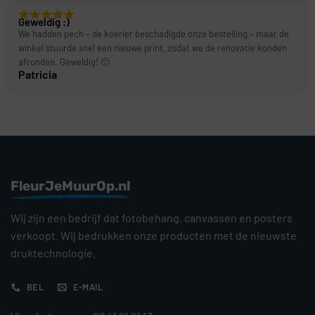
Geweldig :)
We hadden pech – de koerier beschadigde onze bestelling – maar de
winkel stuurde snel een nieuwe print, zodat we de renovatie konden
afronden. Geweldig! 🙂
Patricia
FleurJeMuurOp.nl
Wij zijn een bedrijf dat fotobehang, canvassen en posters
verkoopt. Wij bedrukken onze producten met de nieuwste
druktechnologie.
BEL
E-MAIL