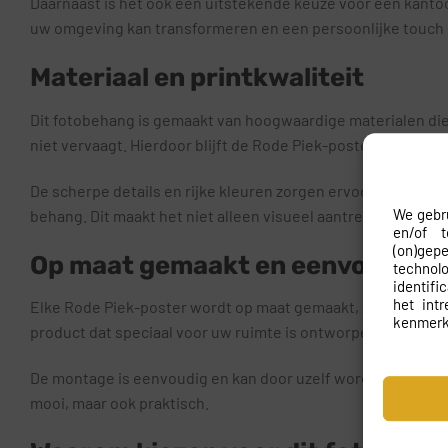
Daarnaast is het ook een uitstekende keuze voor een kantoo
uw omgeving kan transformeren en een persoonlijke touch 
Materiaal en printkwaliteit
Dit fotobehang is gemaakt van hoogwaardige materialen die 
niet vervaagt. Hierdoor blijft de Rode Piek-poster er jarenlan
De scherpe details en rijke kleuren zorgen ervoor dat de af
We gebru
behang. Dit maakt het niet alleen visueel aantrekkelijk, maa
en/of 
(on)gep
Op maat gemaakt en eenvoudige
techno
identifi
het int
Elke Rode Piek-poster wordt op maat gemaakt, zodat het per
kenmerk
product dat speciaal voor uw ruimte is ontworpen.
De montage is eenvoudig en kan door uzelf worden gedaan. Me
mooi, maar ook praktisch.