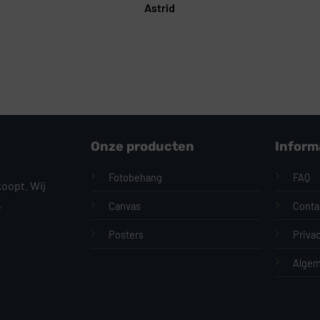
Astrid
Onze producten
Inform
Fotobehang
FAQ
koopt. Wij
.
Canvas
Conta
Posters
Priva
Algem