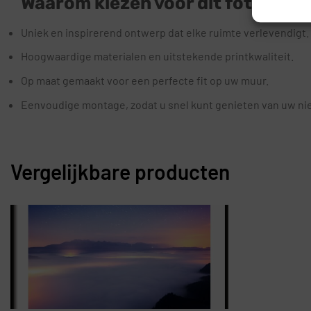
Waarom kiezen voor dit fotobeha
Uniek en inspirerend ontwerp dat elke ruimte verlevendigt.
Hoogwaardige materialen en uitstekende printkwaliteit.
Op maat gemaakt voor een perfecte fit op uw muur.
Eenvoudige montage, zodat u snel kunt genieten van uw nie
Vergelijkbare producten