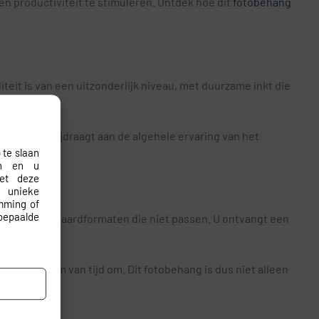
en productiviteit te stimuleren. Ontdek hoe dit
fotobehang
eit is van een uitzonderlijk niveau, met duurzame inkt die
emen, wat bijdraagt aan de algehele ervaring van het
 te slaan
en en u
met deze
 unieke
emming of
bepaalde
tsen met standaardformaten die niet passen. U ontvangt een
 in een mum van tijd om. Dit fotobehang is dus niet alleen