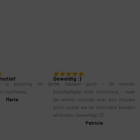
motief
Geweldig :)
g is prachtig en de
We hadden pech – de koerier
van topniveau.
beschadigde onze bestelling – maar
Marta
de winkel stuurde snel een nieuwe
print, zodat we de renovatie konden
afronden. Geweldig! 🙂
Patricia