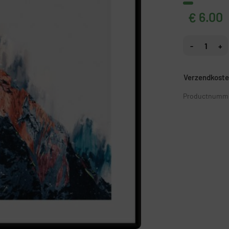
6.00
€
Rode Piek-pos
Verzendkosten
Productnumme