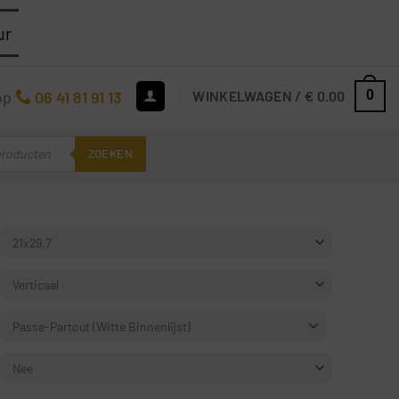
ur
op
06 41 81 91 13
WINKELWAGEN /
€
0.00
0
ZOEKEN