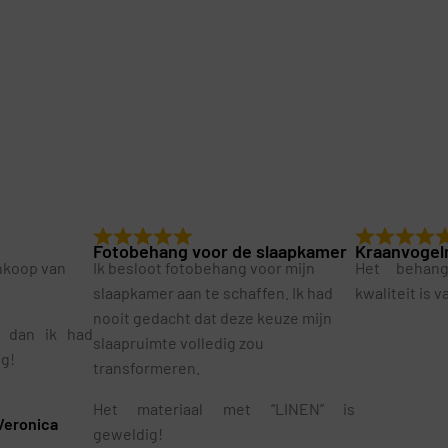
Fotobehang voor de slaapkamer
Kraanvogel
ankoop van
Ik besloot fotobehang voor mijn
Het behan
slaapkamer aan te schaffen. Ik had
kwaliteit is 
nooit gedacht dat deze keuze mijn
r dan ik had
slaapruimte volledig zou
ig!
transformeren.
Het materiaal met “LINEN” is
Veronica
geweldig!