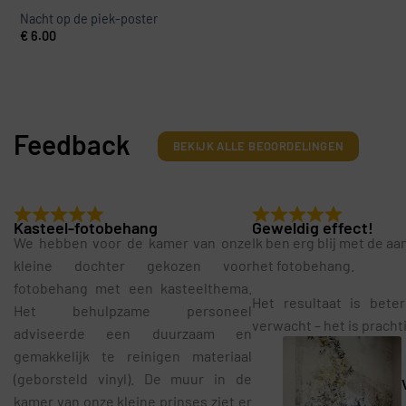
Nacht op de piek-poster
€
6.00
Feedback
BEKIJK ALLE BEOORDELINGEN
Kasteel-fotobehang
Geweldig effect!
We hebben voor de kamer van onze
Ik ben erg blij met de a
kleine dochter gekozen voor
het fotobehang.
fotobehang met een kasteelthema.
Het resultaat is bete
Het behulpzame personeel
verwacht – het is pracht
adviseerde een duurzaam en
gemakkelijk te reinigen materiaal
(geborsteld vinyl). De muur in de
kamer van onze kleine prinses ziet er