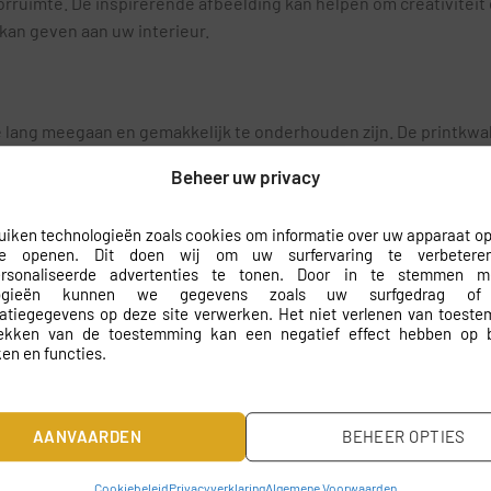
rruimte. De inspirerende afbeelding kan helpen om creativiteit 
kan geven aan uw interieur.
lang meegaan en gemakkelijk te onderhouden zijn. De printkwalit
g fris en levendig uitzien.
Beheer uw privacy
beelding tot leven komt. U kunt elke nuance van de natuur waarn
iken technologieën zoals cookies om informatie over uw apparaat op
r ook een waardevolle aanvulling op uw interieur.
te openen. Dit doen wij om uw surfervaring te verbeter
ersonaliseerde advertenties te tonen. Door in te stemmen 
 montage
logieën kunnen we gegevens zoals uw surfgedrag of
catiegegevens op deze site verwerken. Het niet verlenen van toest
rekken van de toestemming kan een negatief effect hebben op 
fect aansluit bij uw muur. Dit betekent dat u niet hoeft te pru
en en functies.
t de juiste instructies en een beetje geduld tovert u uw ruimte
AANVAARDEN
BEHEER OPTIES
Cookiebeleid
Privacyverklaring
Algemene Voorwaarden